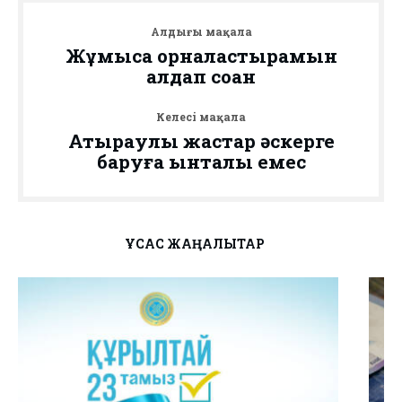
Алдыңғы мақала
Жұмысқа орналастырамын
алдап соққан
Келесі мақала
Атыраулық жастар әскерге
баруға ынталы емес
ҰҚСАС ЖАҢАЛЫҚТАР