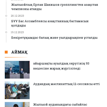
Жылыойлық Ерлан Шакишов грэпплингтен Қазақстан
чемпионы атанды
20.12.2023
БҰҰ Бас Ассамблеясы Қазақстанның бастамасын
қолдады
19.12.2023
Бекіретұқымдас балық және уылдырықпен ұсталды
АЙМАҚ
Қайыршақты ауылдық округінің 93
көшесіне жарық жүргізіледі
Аудандық мәслихаттың 12-сессиясы өтті
Жылыой ауданындағы сыбайлас