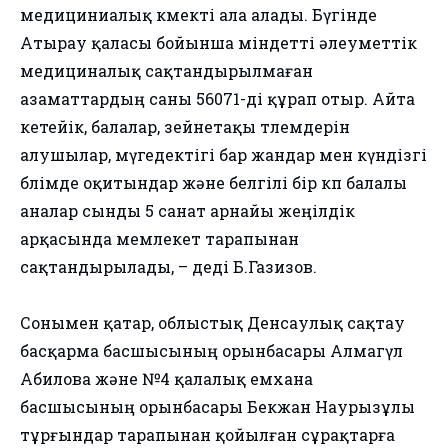
медициниалық көмекті ала алады. Бүгінде
Атырау қаласы бойынша міндетті әлеуметтік
медициналық сақтандырылмаған
азаматтардың саны 56071-ді құрап отыр. Айта
кетейік, балалар, зейнетақы төлемдерін
алушылар, мүгедектігі бар жандар мен күндізгі
бөлімде оқитындар және белгілі бір көп балалы
аналар сынды 5 санат арнайы жеңілдік
арқасында мемлекет тарапынан
сақтандырылады, – деді Б.Газизов.
Сонымен қатар, облыстық Денсаулық сақтау
басқарма басшысының орынбасары Алмагүл
Абилова және №4 қалалық емхана
басшысының орынбасары Бекжан Наурызұлы
тұрғындар тарапынан қойылған сұрақтарға