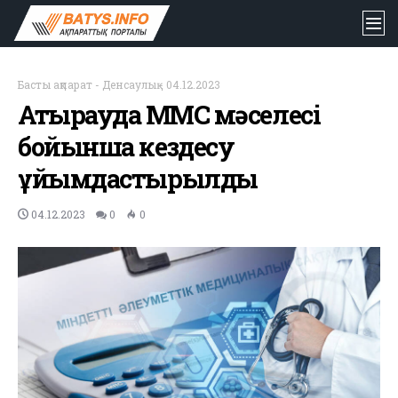
Басты ақпарат
-
Денсаулық
-
04.12.2023
Атырауда МӘМС мәселесі
бойынша кездесу
ұйымдастырылды
04.12.2023
0
0