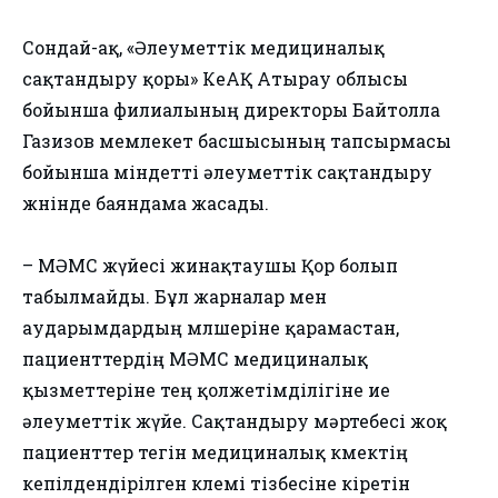
Сондай-ақ, «Әлеуметтік медициналық
сақтандыру қоры» КеАҚ Атырау облысы
бойынша филиалының директоры Байтолла
Газизов мемлекет басшысының тапсырмасы
бойынша міндетті әлеуметтік сақтандыру
жөнінде баяндама жасады.
– МӘМС жүйесі жинақтаушы Қор болып
табылмайды. Бұл жарналар мен
аударымдардың мөлшеріне қарамастан,
пациенттердің МӘМС медициналық
қызметтеріне тең қолжетімділігіне ие
әлеуметтік жүйе. Сақтандыру мәртебесі жоқ
пациенттер тегін медициналық көмектің
кепілдендірілген көлемі тізбесіне кіретін