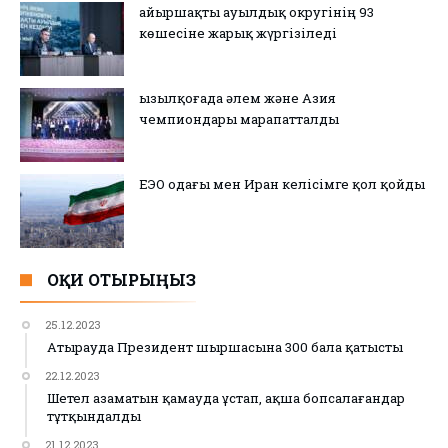
Қайыршақты ауылдық округінің 93
көшесіне жарық жүргізіледі
Қызылқоғада әлем және Азия
чемпиондары марапатталды
ЕЭО одағы мен Иран келісімге қол қойды
ОҚИ ОТЫРЫҢЫЗ
25.12.2023
Атырауда Президент шыршасына 300 бала қатысты
22.12.2023
Шетел азаматын қамауда ұстап, ақша бопсалағандар
тұтқындалды
21.12.2023