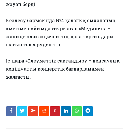
жауап берді.
Кездесу барысында №4 қалалық емхананың
көмегімен ұйымдастырылған «Медицина –
жаныңызда» акциясы өтіп, қала тұрғындары
шағын тексеруден өтті.
Іс-шара «Әлеуметтік сақтандыру – денсаулық
кепілі» атты концерттік бағдарламамен
жалғасты.