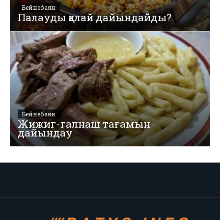
Бейнебаян
Палауды қалай дайындайды?
Бейнебаян
Жижиг-галнаш тағамын
дайындау