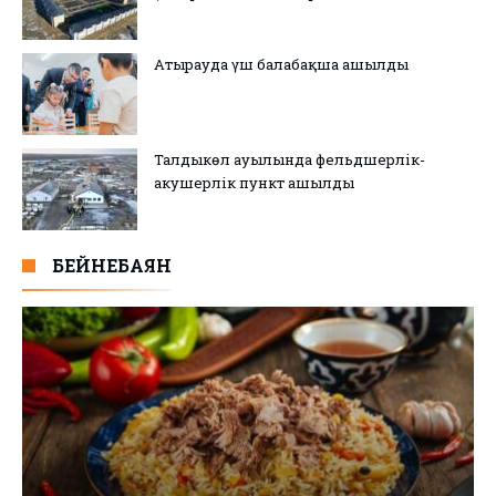
Атырауда үш балабақша ашылды
Талдыкөл ауылында фельдшерлік-
акушерлік пункт ашылды
БЕЙНЕБАЯН