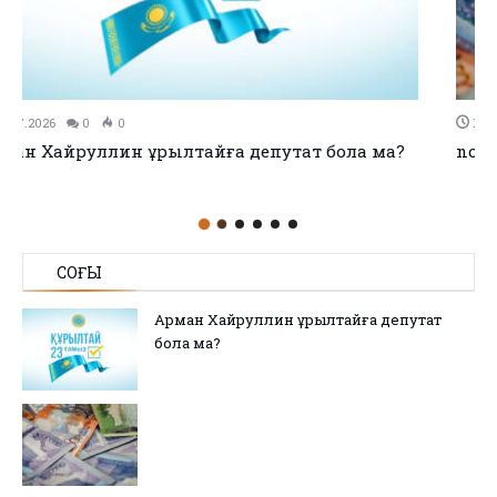
11.07.2026
0
0
no title
СОҢҒЫ
Арман Хайруллин Құрылтайға депутат
бола ма?