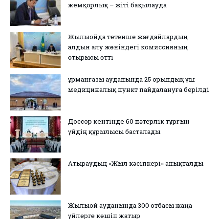
жемқорлық – жіті бақылауда
Жылыойда төтенше жағдайлардың
алдын алу жөніндегі комиссияның
отырысы өтті
Құрманғазы ауданында 25 орындық үш
медициналық пункт пайдалануға берілді
Доссор кентінде 60 пәтерлік тұрғын
үйдің құрылысы басталады
Атыраудың «Жыл кәсіпкері» анықталды
Жылыой ауданында 300 отбасы жаңа
үйлерге көшіп жатыр