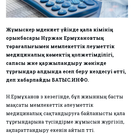
Жұмыскер мәдениет үйінде қала әкімінің
орынбасары Нұржан Ермұхановтың
төрағалығымен мемлекеттік әлеуметтік
медициналық көмектің қолжетімділігі,
сапасы және қаржыландыру жөнінде
тұрғындар алдында есеп беру кездесуі өтті,
деп хабарлайды БАТЫС.ИНФО.
Н.Ермұханов өз кезегінде, бұл жиынның басты
мақсаты мемлекеттік әлеуметтік
медициналық сақтандыруға байланысты қала
тұрғындарына түсіндірме жұмысын жүргізіп,
ақпараттандыру екенін айтып өтті.