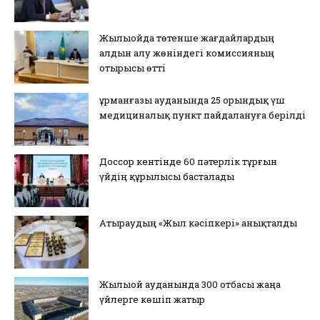
Жылыойда төтенше жағдайлардың
алдын алу жөніндегі комиссияның
отырысы өтті
Құрманғазы ауданында 25 орындық үш
медициналық пункт пайдалануға берілді
Доссор кентінде 60 пәтерлік тұрғын
үйдің құрылысы басталады
Атыраудың «Жыл кәсіпкері» анықталды
Жылыой ауданында 300 отбасы жаңа
үйлерге көшіп жатыр