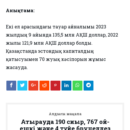
Анықтама:
Екі ел арасындағы тауар айналымы 2023
жылдың 9 айында 135,5 млн АҚШ доллар, 2022
жылы 121,9 млн АҚШ доллар болды.
Қазақстанда эстондық капиталдың
қатысуымен 70 жуық кәсіпорын жұмыc
жасауда.
Алдыңғы мақала
Атырауда 190 сиыр, 767 қой-
ешкі және 4 түйе бруцеллез