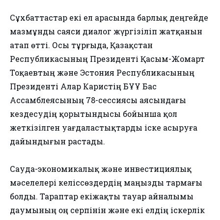
Сұхбаттастар екі ел арасында барлық деңгейде
мазмұнды саяси диалог жүргізіліп жатқанын
атап өтті. Осы тұрғыда, Қазақстан
Республикасының Президенті Қасым-Жомарт
Тоқаевтың және Эстония Республикасының
Президенті Алар Каристің БҰҰ Бас
Ассамблеясының 78-сессиясы аясындағы
кездесудің қорытындысы бойынша қол
жеткізілген уағдаластықтарды іске асыруға
дайындығын растады.
Сауда-экономикалық және инвестициялық
мәселелері келіссөздердің маңызды тармағы
болды. Тараптар екіжақты тауар айналымы
даумының оң серпінін және екі елдің іскерлік