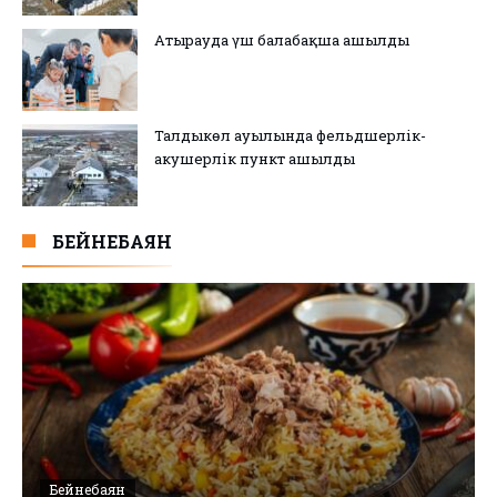
Атырауда үш балабақша ашылды
Талдыкөл ауылында фельдшерлік-
акушерлік пункт ашылды
БЕЙНЕБАЯН
Бейнебаян