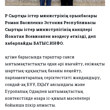
ҚР Сыртқы істер министрінің орынбасары
Роман Василенко Эстония Республикасы
Сыртқы істер министрлігінің канцлері
Йонатан Всевиовпен кездесу өткізді, деп
хабарлайды БАТЫС.ИНФО.
Әңгіме барысында тараптар саяси
ынтымақтастықты одан әрі нығайту, екіжақты
шарттық-құқықтық базаны кеңейту,
парламентаралық серіктестікті жандандыру,
сондай-ақ БҰҰ, ЕҚЫҰ аясындағы және
Еуропалық Одақпен ынтымақтастық
контекстінде өзара іс-қимыл мәселелері
бойынша пікір алмасты.