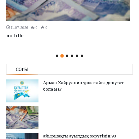
11.07.2026
0
0
no title
СОҢҒЫ
Арман Хайруллин Құрылтайға депутат
бола ма?
Қайыршақты ауылдық округінің 93