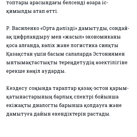
топтары арасындағы белсенді өзара іс-
қимылды атап өтті.
Р. Василенко «Орта дәлізді» дамытуды, сондай-
ақ цифрландыру мен «жасыл» экономиканы
қоса алғанда, көлік және логистика сияқты
Қазақстан үшін басым салаларда Эстониямен
ынтымақтастықты тереңдетудің өзектілігіне
ерекше көңіл аударды.
Кездесу соңында тараптар қазақ-эстон қарым-
қатынастарының барлық спектрі бойынша
екіжақты диалогты барынша қолдауға және
дамытуға дайын екендіктерін растады.