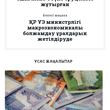
жұқтырған
Келесі мақала
ҚР ҰЭ министрлігі
макроэкономикалық
болжамдау құралдарын
жетілдіруде
ҰҚСАС ЖАҢАЛЫҚТАР