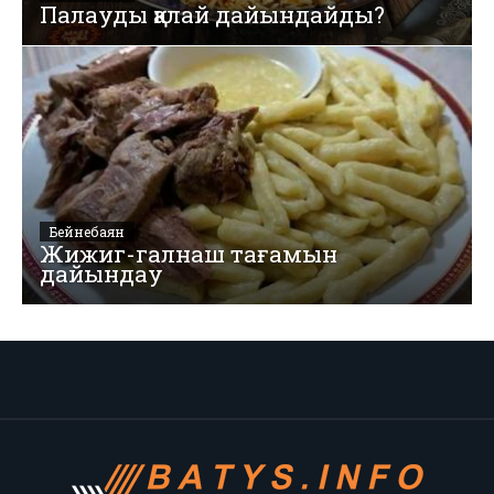
Палауды қалай дайындайды?
Бейнебаян
Жижиг-галнаш тағамын
дайындау