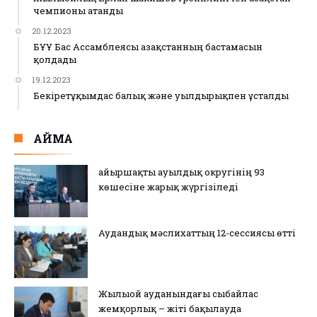
чемпионы атанды
20.12.2023
БҰҰ Бас Ассамблеясы Қазақстанның бастамасын
қолдады
19.12.2023
Бекіретұқымдас балық және уылдырықпен ұсталды
АЙМАҚ
Қайыршақты ауылдық округінің 93
көшесіне жарық жүргізіледі
Аудандық мәслихаттың 12-сессиясы өтті
Жылыой ауданындағы сыбайлас
жемқорлық – жіті бақылауда