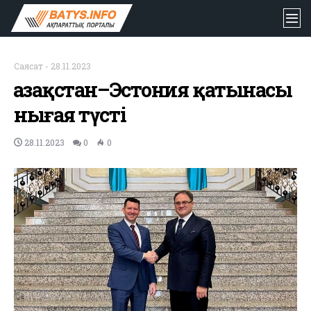
Саясат
-
28.11.2023
Қазақстан–Эстония қатынасы
нығая түсті
28.11.2023
0
0