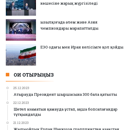
көшесіне жарық жүргізіледі
Қызылқоғада әлем және Азия
чемпиондары марапатталды
ЕЭО одағы мен Иран келісімге қол қойды
ОҚИ ОТЫРЫҢЫЗ
25.12.2023
Атырауда Президент шыршасына 300 бала қатысты
22.12.2023
Шетел азаматын қамауда ұстап, ақша бопсалағандар
тұтқындалды
21.12.2023
Жылыойлық Ерлан Шакишов грэпплингтен Қазақстан