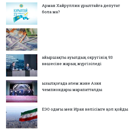
Арман Хайруллин Құрылтайға депутат
бола ма?
Қайыршақты ауылдық округінің 93
көшесіне жарық жүргізіледі
Қызылқоғада әлем және Азия
чемпиондары марапатталды
ЕЭО одағы мен Иран келісімге қол қойды