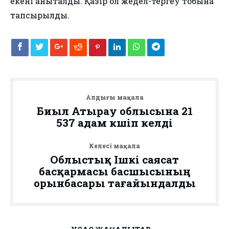
екені анықталды. Қазір ол жедел-тергеу тобына
тапсырылды.
Алдыңғы мақала
Биыл Атырау облысына 21
537 адам көшіп келді
Келесі мақала
Облыстық Ішкі саясат
басқармасы басшысының
орынбасары тағайындалды