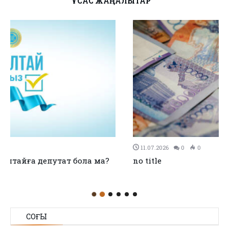
ҰҚСАС ЖАҢАЛЫҚТАР
11.07.2026
0
0
no title
СОҢҒЫ