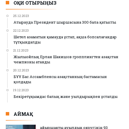
ОҚИ ОТЫРЫҢЫЗ
25.12.2023
Атырауда Президент шыршасына 300 бала қатысты
22.12.2023
Шетел азаматын қамауда ұстап, ақша бопсалағандар
тұтқындалды
21.12.2023
Жылыойлық Ерлан Шакишов грэпплингтен Қазақстан
чемпионы атанды
20.12.2023
БҰҰ Бас Ассамблеясы Қазақстанның бастамасын
қолдады
19.12.2023
Бекіретұқымдас балық және уылдырықпен ұсталды
АЙМАҚ
Қайыршақты ауылдық округінің 93