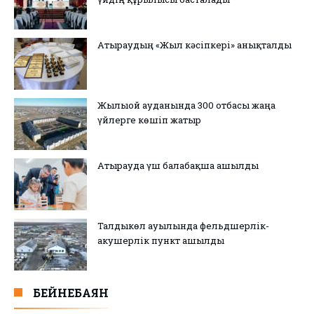
Атыраудың «Жыл кәсіпкері» анықталды
Жылыой ауданында 300 отбасы жаңа
үйлерге көшіп жатыр
Атырауда үш балабақша ашылды
Талдыкөл ауылында фельдшерлік-
акушерлік пункт ашылды
БЕЙНЕБАЯН