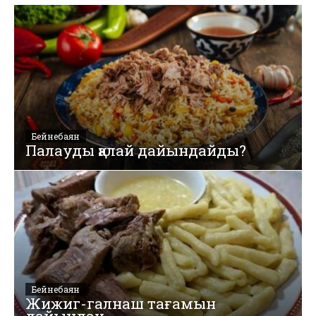
Бейнебаян
Палауды қалай дайындайды?
Бейнебаян
Жижиг-галнаш тағамын
дайындау