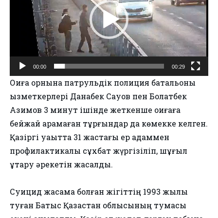
00:00
00:29
Оқиға орнына патрульдік полиция батальоны
қызметкерлері Данабек Сақуов пен Болатбек
Азимов 3 минут ішінде жеткенше оқиғаға
бейжай қарамаған тұрғындар да көмекке келген.
Қазіргі уақытта 31 жастағы ер адаммен
профилактикалық сұхбат жүргізіліп, шұғыл
құтқару әрекетін жасалды.
Суицид жасамақ болған жігіттің 1993 жылы
туған Батыс Қазақстан облысының тумасы