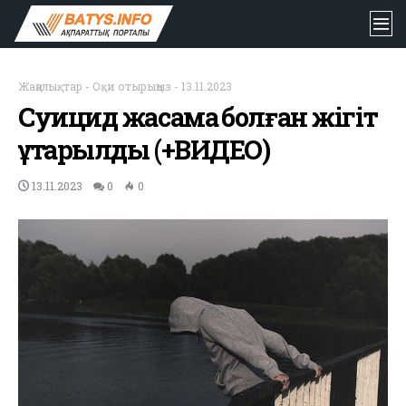
Жаңалықтар
-
Оқи отырыңыз
-
13.11.2023
Суицид жасамақ болған жігіт
құтқарылды (+ВИДЕО)
13.11.2023
0
0