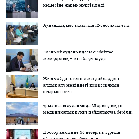
көшесіне жарық жүргізіледі
Аудандық мәслихаттың 12-сессиясы өтті
Жылыой ауданындағы сыбайлас
жемқорлық – жіті бақылауда
Жылыойда төтенше жағдайлардың
алдын алу жөніндегі комиссияның
отырысы өтті
Құрманғазы ауданында 25 орындық үш
медициналық пункт пайдалануға берілді
Доссор кентінде 60 пәтерлік тұрғын
үйдің құрылысы басталады