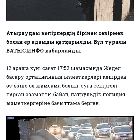
Атыраудағы көпірлердің бірінен секірмек
болған ер адамды құтқарылды. Бұл туралы
БАТЫС.ИНФО хабарлайды.
12 қараша күні сағат 17:52 шамасында Жедел
басқару орталығының қызметкерлері көпірден
өз-өзіне қол жұмсамақ болып, суға секіргелі
тұрған азаматты байқап, патрульдік полиция
қызметкерлеріне бағыттама берген.
Видеоплеер