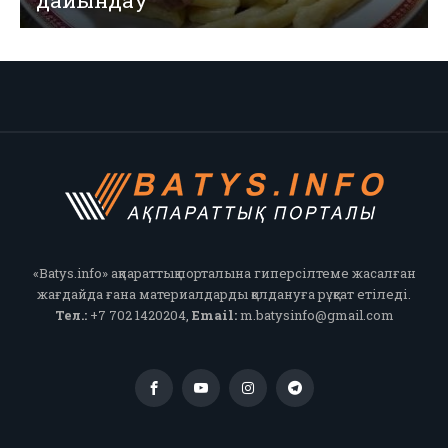
«Batys.info» ақпараттық порталына гиперсілтеме жасалған
жағдайда ғана материалдарды қолдануға рұқсат етіледі.
Тел.:
+7 702 1420204,
Email:
m.batysinfo@gmail.com