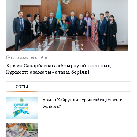
10.10.2023
0
0
Кәрима Сахарбаеваға «Атырау облысының
Құрметті азаматы» атағы берілді
СОҢҒЫ
Арман Хайруллин Құрылтайға депутат
бола ма?