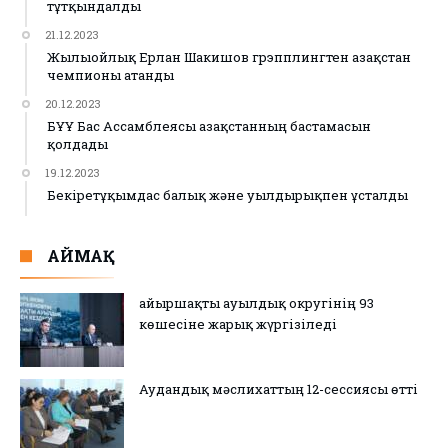
тұтқындалды
21.12.2023
Жылыойлық Ерлан Шакишов грэпплингтен Қазақстан
чемпионы атанды
20.12.2023
БҰҰ Бас Ассамблеясы Қазақстанның бастамасын
қолдады
19.12.2023
Бекіретұқымдас балық және уылдырықпен ұсталды
АЙМАҚ
Қайыршақты ауылдық округінің 93
көшесіне жарық жүргізіледі
Аудандық мәслихаттың 12-сессиясы өтті