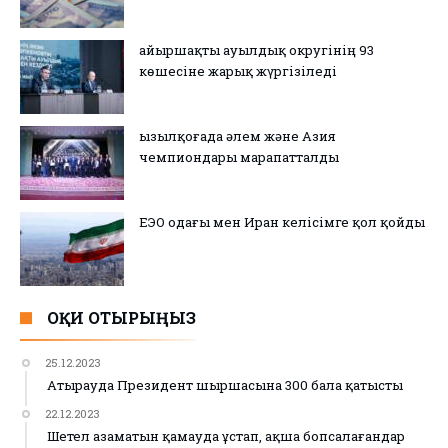
Қайыршақты ауылдық округінің 93
көшесіне жарық жүргізіледі
Қызылқоғада әлем және Азия
чемпиондары марапатталды
ЕЭО одағы мен Иран келісімге қол қойды
ОҚИ ОТЫРЫҢЫЗ
25.12.2023
Атырауда Президент шыршасына 300 бала қатысты
22.12.2023
Шетел азаматын қамауда ұстап, ақша бопсалағандар