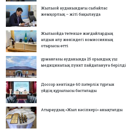
Жылыой ауданындағы сыбайлас
жемқорлық – жіті бақылауда
Жылыойда төтенше жағдайлардың
алдын алу жөніндегі комиссияның
отырысы өтті
Құрманғазы ауданында 25 орындық үш
медициналық пункт пайдалануға берілді
Доссор кентінде 60 пәтерлік тұрғын
үйдің құрылысы басталады
Атыраудың «Жыл кәсіпкері» анықталды