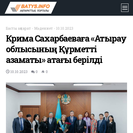
Басты ақпарат
-
Мәдениет
-
10.10.2023
Кәрима Сахарбаеваға «Атырау
облысының Құрметті
азаматы» атағы берілді
10.10.2023
0
0