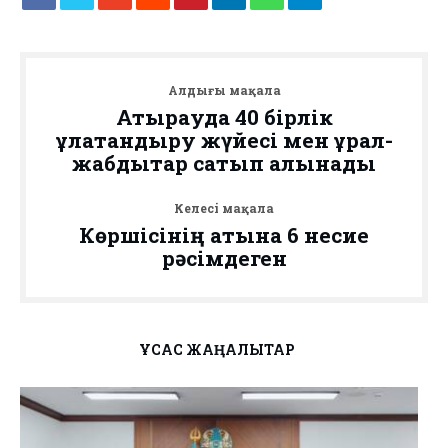
Алдыңғы мақала
Атырауда 40 бірлік
құлақтандыру жүйесі мен құрал-
жабдықтар сатып алынады
Келесі мақала
Көршісінің атына 6 несие
рәсімдеген
ҰҚСАС ЖАҢАЛЫҚТАР