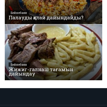
Бейнебаян
Палауды қалай дайындайды?
Бейнебаян
Жижиг-галнаш тағамын
дайындау