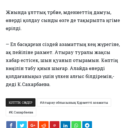
Жиында ұлттық тәрбие, мәдениеттің дамуы,
өнерді қолдау сынды өзге де тақырыпта әңгіме
өрілді.
— Ел басқарған сіздей азаматтың кең жүрегіне,
ақ пейіліне рахмет. Атырау туралы жақсы
хабар естісек, шын қуанып отырамын. Көптің
көңілін табу қиын шығар. Алайда өнерді
қолдағаныңыз үшін үлкен алғыс білдіремін,-
деді К.Сахарбаева.
КІЛТТІК СӨЗДЕР
Атырау облысының Құрметті азаматы
К.Сахарбаева