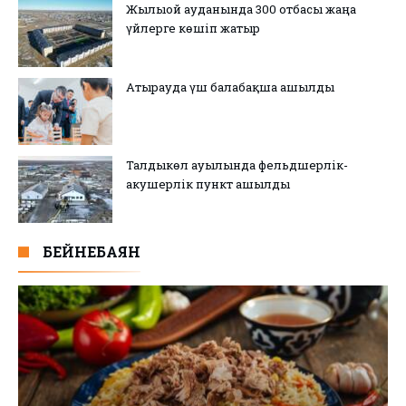
Жылыой ауданында 300 отбасы жаңа
үйлерге көшіп жатыр
Атырауда үш балабақша ашылды
Талдыкөл ауылында фельдшерлік-
акушерлік пункт ашылды
БЕЙНЕБАЯН