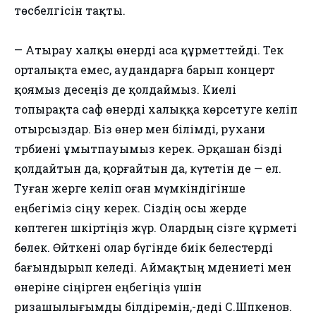
төсбелгісін тақты.
— Атырау халқы өнерді аса құрметтейді. Тек
орталықта емес, аудандарға барып концерт
қоямыз десеңіз де қолдаймыз. Киелі
топырақта саф өнерді халыққа көрсетуге келіп
отырсыздар. Біз өнер мен білімді, рухани
тәрбиені ұмытпауымыз керек. Әрқашан бізді
қолдайтын да, қорғайтын да, күтетін де — ел.
Туған жерге келіп оған мүмкіндігінше
еңбегіміз сіңу керек. Сіздің осы жерде
көптеген шәкіртіңіз жүр. Олардың сізге құрметі
бөлек. Өйткені олар бүгінде биік белестерді
бағындырып келеді. Аймақтың мәдениеті мен
өнеріне сіңірген еңбегіңіз үшін
ризашылығымды білдіремін,-деді С.Шәпкенов.