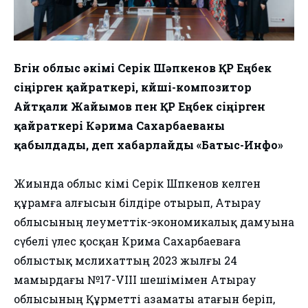
Бүгін облыс әкімі Серік Шәпкенов ҚР Еңбек
сіңірген қайраткері, күйші-композитор
Айтқали Жайымов пен ҚР Еңбек сіңірген
қайраткері Кәрима Сахарбаеваны
қабылдады, деп хабарлайды «Батыс-Инфо»
Жиында облыс әкімі Серік Шәпкенов келген
құрамға алғысын білдіре отырып, Атырау
облысының әлеуметтік-экономикалық дамуына
сүбелі үлес қосқан Кәрима Сахарбаеваға
облыстық мәслихаттың 2023 жылғы 24
мамырдағы №17-VIII шешімімен Атырау
облысының Құрметті азаматы атағын беріп,