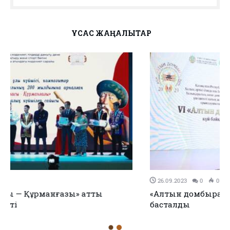
ҰҚСАС ЖАҢАЛЫҚТАР
26.09.2023
0
0
«Алтын домбыра» халықаралық күй байқауы
басталды