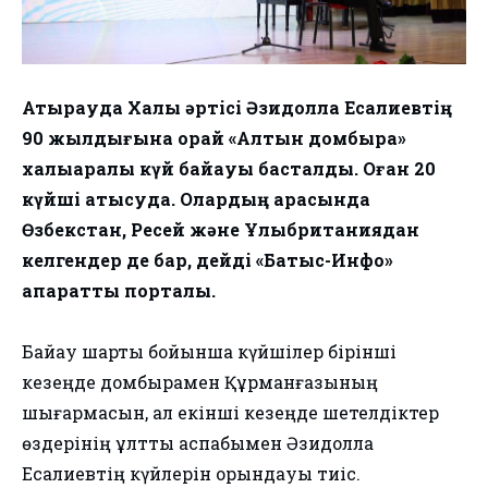
Атырауда Халық әртісі Әзидолла Есқалиевтің
90 жылдығына орай «Алтын домбыра»
халықаралық күй байқауы басталды. Оған 20
күйші қатысуда. Олардың арасында
Өзбекстан, Ресей және Ұлыбританиядан
келгендер де бар, дейді «Батыс-Инфо»
ақпараттық порталы.
Байқау шарты бойынша күйшілер бірінші
кезеңде домбырамен Құрманғазының
шығармасын, ал екінші кезеңде шетелдіктер
өздерінің ұлттық аспабымен Әзидолла
Есқалиевтің күйлерін орындауы тиіс.