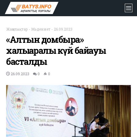
Жаңалықтар
-
Мәдениет
-
26.09.2023
«Алтын домбыра»
халықаралық күй байқауы
басталды
26.09.2023
0
0