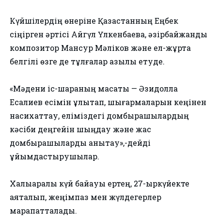
Күйшілердің өнеріне Қазақстанның Еңбек
сіңірген әртісі Айгүл Үлкенбаева, әзірбайжандық
композитор Мансур Мәліков және ел-жұртқа
белгілі өзге де тұлғалар қазылық етуде.
«Мәдени іс-шараның мақсаты — Әзидолла
Есқалиев есімін ұлықтап, шығармаларын кеңінен
насихаттау, еліміздегі домбырашылардың
кәсіби деңгейін шыңдау және жас
домбырашыларды анықтау»,-дейді
ұйымдастырушылар.
Халықаралық күй байқауы ертең, 27-қыркүйекте
аяқталып, жеңімпаз мен жүлдегерлер
марапатталады.