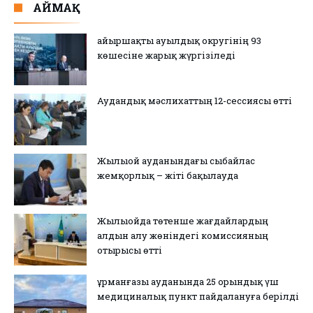
АЙМАҚ
Қайыршақты ауылдық округінің 93
көшесіне жарық жүргізіледі
Аудандық мәслихаттың 12-сессиясы өтті
Жылыой ауданындағы сыбайлас
жемқорлық – жіті бақылауда
Жылыойда төтенше жағдайлардың
алдын алу жөніндегі комиссияның
отырысы өтті
Құрманғазы ауданында 25 орындық үш
медициналық пункт пайдалануға берілді