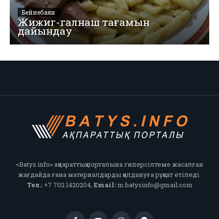
Бейнебаян
Жижиг-галнаш тағамын
дайындау
«Batys.info» ақпараттық порталына гиперсілтеме жасалған
жағдайда ғана материалдарды қолдануға рұқсат етіледі.
Тел.:
+7 702 1420204,
Email:
m.batysinfo@gmail.com