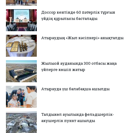
Доссор кентінде 60 пәтерлік тұрғын
үйдің құрылысы басталады
Атыраудың «Жыл кәсіпкері» анықталды
Жылыой ауданында 300 отбасы жаңа
үйлерге көшіп жатыр
Атырауда үш балабақша ашылды
Талдыкөл ауылында фельдшерлік-
акушерлік пункт ашылды