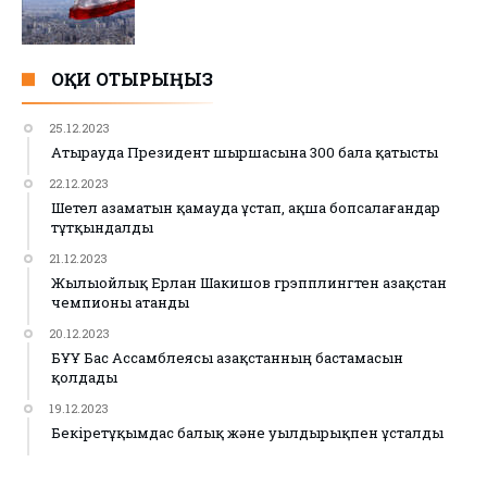
ОҚИ ОТЫРЫҢЫЗ
25.12.2023
Атырауда Президент шыршасына 300 бала қатысты
22.12.2023
Шетел азаматын қамауда ұстап, ақша бопсалағандар
тұтқындалды
21.12.2023
Жылыойлық Ерлан Шакишов грэпплингтен Қазақстан
чемпионы атанды
20.12.2023
БҰҰ Бас Ассамблеясы Қазақстанның бастамасын
қолдады
19.12.2023
Бекіретұқымдас балық және уылдырықпен ұсталды