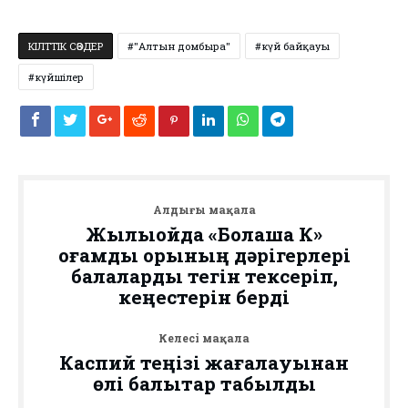
КІЛТТІК СӨЗДЕР
"Алтын домбыра"
күй байқауы
күйшілер
Алдыңғы мақала
Жылыойда «Болашақ К»
қоғамдық қорының дәрігерлері
балаларды тегін тексеріп,
кеңестерін берді
Келесі мақала
Каспий теңізі жағалауынан
өлі балықтар табылды