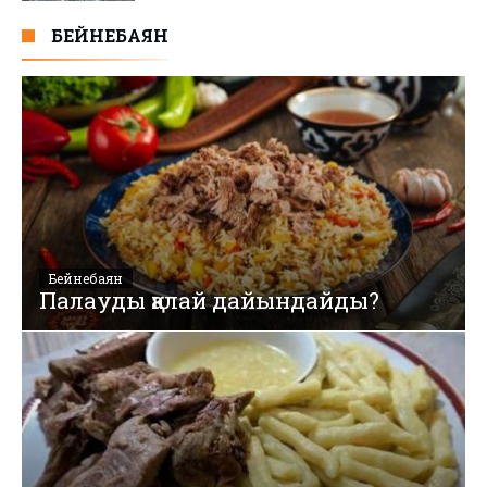
БЕЙНЕБАЯН
Бейнебаян
Палауды қалай дайындайды?