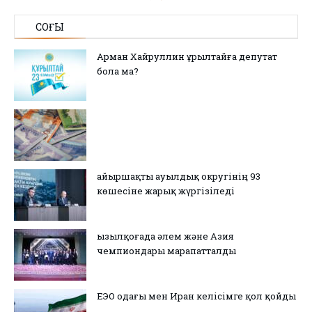
СОҢҒЫ
Арман Хайруллин Құрылтайға депутат
бола ма?
Қайыршақты ауылдық округінің 93
көшесіне жарық жүргізіледі
Қызылқоғада әлем және Азия
чемпиондары марапатталды
ЕЭО одағы мен Иран келісімге қол қойды