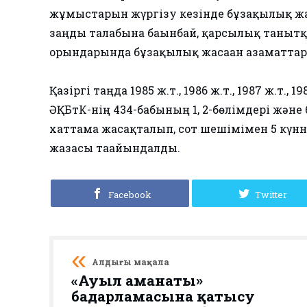
жұмыстарын жүргізу кезінде бұзақылық жа
заңды талабына бағынбай, қарсылық танытқ
орындарында бұзақылық жасаған азаматтар
Қазіргі таңда 1985 ж.т., 1986 ж.т., 1987 ж.т.,
ӘҚБтК-нің 434-бабының 1, 2-бөлімдері және
хаттама жасақталып, сот шешімімен 5 күнне
жазасы тағайындалды.
Facebook
Twitter
Алдыңғы мақала
«Ауыл аманаты»
бағдарламасына қатысу