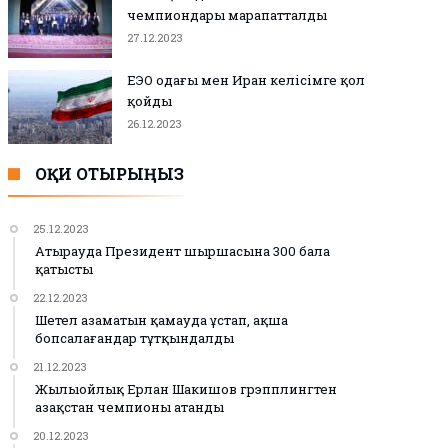
чемпиондары марапатталды
27.12.2023
ЕЭО одағы мен Иран келісімге қол
қойды
26.12.2023
ОҚИ ОТЫРЫҢЫЗ
25.12.2023
Атырауда Президент шыршасына 300 бала
қатысты
22.12.2023
Шетел азаматын қамауда ұстап, ақша
бопсалағандар тұтқындалды
21.12.2023
Жылыойлық Ерлан Шакишов грэпплингтен
Қазақстан чемпионы атанды
20.12.2023