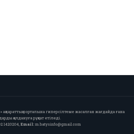
fo» ақпараттық порталына гиперсілтеме жасалған жағдайда ғана
арды қолдануға рұқсат етіледі.
2 1420204,
Email:
m.batysinfo@gmail.com