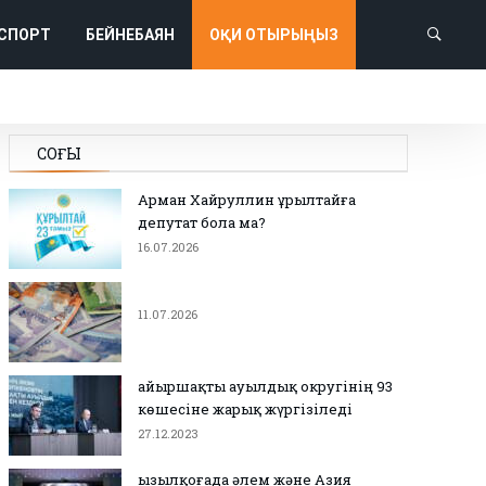
СПОРТ
БЕЙНЕБАЯН
ОҚИ ОТЫРЫҢЫЗ
СОҢҒЫ
Арман Хайруллин Құрылтайға
депутат бола ма?
16.07.2026
11.07.2026
Қайыршақты ауылдық округінің 93
көшесіне жарық жүргізіледі
27.12.2023
Қызылқоғада әлем және Азия