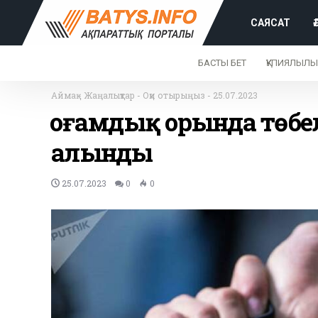
САЯСАТ
БАСТЫ БЕТ
ҚҰПИЯЛЫЛЫ
Аймақ
-
Жаңалықтар
-
Оқи отырыңыз
-
25.07.2023
Қоғамдық орында төбе
алынды
25.07.2023
0
0