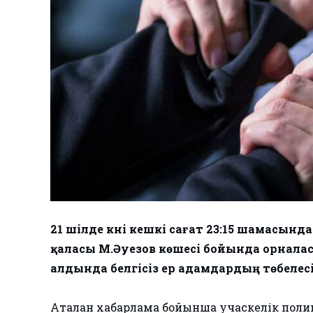
21 шілде күні кешкі сағат 23:15 шамасын
қаласы М.Әуезов көшесі бойында орналас
алдында белгісіз ер адамдардың төбеле
Аталған хабарлама бойынша учаскелік полиц