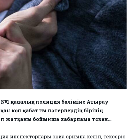
да №1 қалалық полиция бөліміне Атырау
қан көп қабатты пәтерлердің бірінің
сіп жатқаны бойынша хабарлама түскен…
ия инспекторлары оқиға орнына келіп, тексеріс