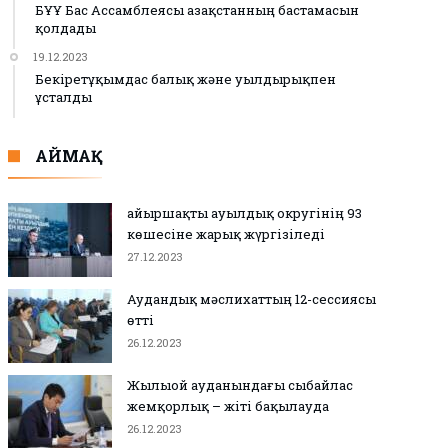
БҰҰ Бас Ассамблеясы Қазақстанның бастамасын
қолдады
19.12.2023
Бекіретұқымдас балық және уылдырықпен
ұсталды
АЙМАҚ
Қайыршақты ауылдық округінің 93
көшесіне жарық жүргізіледі
27.12.2023
Аудандық мәслихаттың 12-сессиясы
өтті
26.12.2023
Жылыой ауданындағы сыбайлас
жемқорлық – жіті бақылауда
26.12.2023