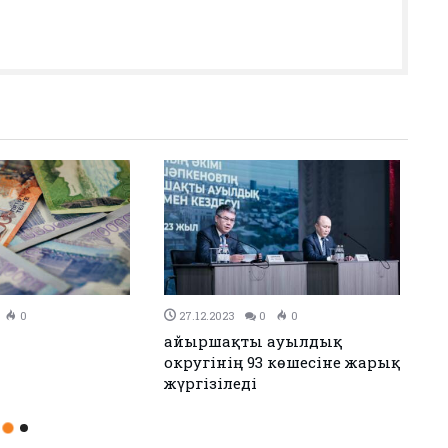
0
26.12.2023
0
0
н Иран келісімге
Аудандық мәслихаттың 12-
сессиясы өтті