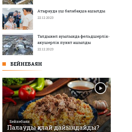
Атырауда үш балабақша ашылды
22.12.2023
Талдыкөл ауылында фельдшерлік-
акушерлік пункт ашылды
22.12.2023
БЕЙНЕБАЯН
Бейнебаян
Палауды қалай дайындайды?