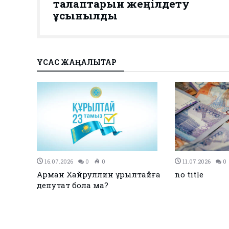
талаптарын жеңілдету
ұсынылды
ҰҚСАС ЖАҢАЛЫҚТАР
27.12.2023
0
0
26.12.2023
0
Қызылқоғада әлем және Азия
ЕЭО одағы ме
жарық
чемпиондары марапатталды
қол қойды