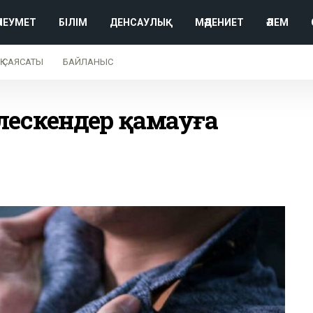
ӘЛЕУМЕТ
БІЛІМ
ДЕНСАУЛЫҚ
МӘДЕНИЕТ
ӘЛЕМ
Қ САЯСАТЫ
БАЙЛАНЫС
лескендер қамауға