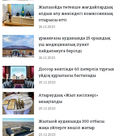
Жылыойда төтенше жағдайлардың
алдын алу жөніндегі комиссияның
отырысы өтті
26.12.2023
Құрманғазы ауданында 25 орындық
үш медициналық пункт
пайдалануға берілді
26.12.2023
Доссор кентінде 60 пәтерлік тұрғын
үйдің құрылысы басталады
25.12.2023
Атыраудың «Жыл кәсіпкері»
анықталды
25.12.2023
Жылыой ауданында 300 отбасы
жаңа үйлерге көшіп жатыр
23.12.2023