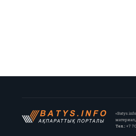
«Batys.in
материалд
Тел.:
+7 70