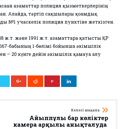
саған азаматтар полиция қызметкерлерінің
ан. Алайда, тәртіп сақшылары қоғамдық
ды №1 учаскелік полиция пунктіне жеткізген.
 1988 ж.т. және 1991 ж.т. азаматтарға қатысты ҚР
 667-бабының 1-бөлімі бойынша әкімшілік
н — 20 күнге дейін әкімшілік қамауға алу
Келесі мақала
Айыппұлы бар көліктер
камера арқылы анықталуда