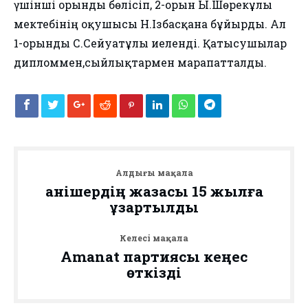
үшінші орынды бөлісіп, 2-орын Ы.Шөрекұлы
мектебінің оқушысы Н.Ізбасқанға бұйырды. Ал
1-орынды С.Сейғуатұлы иеленді. Қатысушылар
дипломмен,сыйлықтармен марапатталды.
Алдыңғы мақала
Қанішердің жазасы 15 жылға
ұзартылды
Келесі мақала
Amanat партиясы кеңес
өткізді