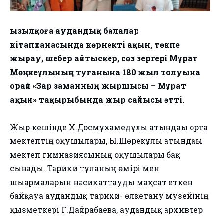
Қызылқоға аудандық балалар
кітапханасында көрнекті ақын, төкпе
жырау, шебер айтыскер, сөз зергері Мұрат
Мөңкеұлының туғанына 180 жыл толуына
орай «Зар заманның жыршысы – Мұрат
ақын» тақырыбында жыр сайысы өтті.
Жыр кешінде Х.Досмұхамедұлы атындағы орта
мектептің оқушылары, Ы.Шөрекұлы атындағы
мектеп гимназиясының оқушылары бақ
сынады. Тарихи тұлғаның өмірі мен
шығармаларын насихаттауды мақсат еткен
байқауға аудандық тарихи- өлкетану музейінің
қызметкері Г.Дайрабаева, аудандық архивтер