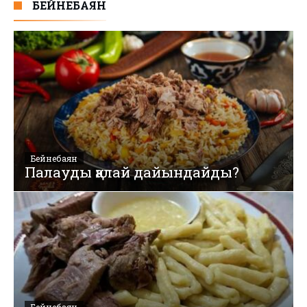
БЕЙНЕБАЯН
Бейнебаян
Палауды қалай дайындайды?