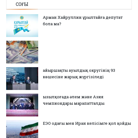
СОҢҒЫ
Арман Хайруллин Құрылтайға депутат
бола ма?
Қайыршақты ауылдық округінің 93
көшесіне жарық жүргізіледі
Қызылқоғада әлем және Азия
чемпиондары марапатталды
ЕЭО одағы мен Иран келісімге қол қойды