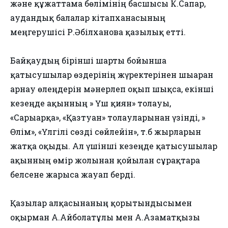
және құжаттама бөлімінің басшысы К.Сапар,
аудандық балалар кітапханасының
меңгерушісі Р.Әбілханова қазылық етті.
Байқаудың бірінші шарты бойынша
қатысушылар өздерінің жүректерінен шығарған
арнау өлеңдерін мәнерлеп оқып шықса, екінші
кезеңде ақынның » Үш қиян» толғауы,
«Сарыарқа», «Қазтуған» толғауларынан үзінді, »
Өлім», «Үлгілі сөзді сөйлейін», т.б жырларын
жатқа оқыды. Ал үшінші кезеңде қатысушылар
ақынның өмір жолынан қойылған сұрақтарға
белсене жарыса жауап берді.
Қазылар алқасынаның қорытындысымен
оқырман А.Айболатұлы мен А.Азаматқызы