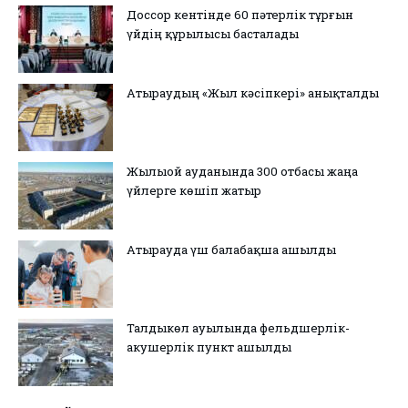
Доссор кентінде 60 пәтерлік тұрғын
үйдің құрылысы басталады
Атыраудың «Жыл кәсіпкері» анықталды
Жылыой ауданында 300 отбасы жаңа
үйлерге көшіп жатыр
Атырауда үш балабақша ашылды
Талдыкөл ауылында фельдшерлік-
акушерлік пункт ашылды