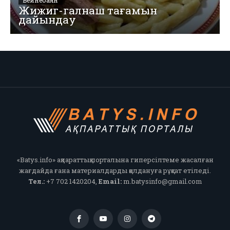
Бейнебаян
Жижиг-галнаш тағамын
дайындау
«Batys.info» ақпараттық порталына гиперсілтеме жасалған
жағдайда ғана материалдарды қолдануға рұқсат етіледі.
Тел.:
+7 702 1420204,
Email:
m.batysinfo@gmail.com