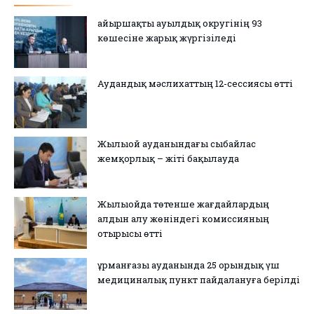
Қайыршақты ауылдық округінің 93
көшесіне жарық жүргізіледі
Аудандық мәслихаттың 12-сессиясы өтті
Жылыой ауданындағы сыбайлас
жемқорлық – жіті бақылауда
Жылыойда төтенше жағдайлардың
алдын алу жөніндегі комиссияның
отырысы өтті
Құрманғазы ауданында 25 орындық үш
медициналық пункт пайдалануға берілді