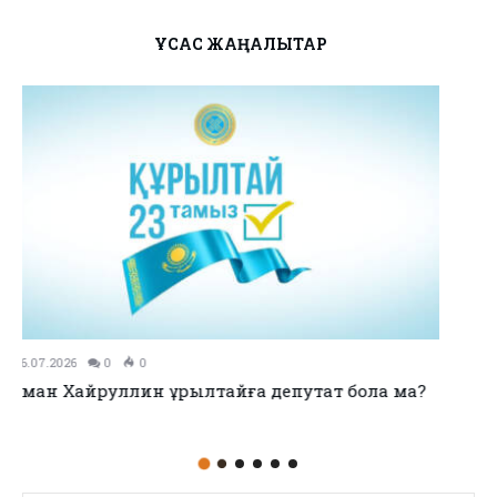
ҰҚСАС ЖАҢАЛЫҚТАР
11.07.2026
0
0
no title