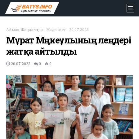
Аймақ
-
Жаңалықтар
-
Мәдениет
-
20.07.2023
Мұрат Мөңкеұлының өлеңдері
жатқа айтылды
20.07.2023
0
0