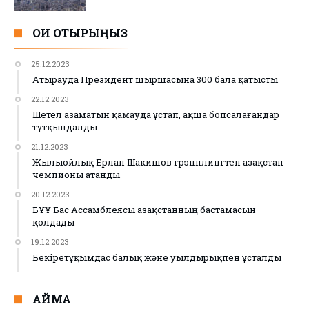
ОҚИ ОТЫРЫҢЫЗ
25.12.2023
Атырауда Президент шыршасына 300 бала қатысты
22.12.2023
Шетел азаматын қамауда ұстап, ақша бопсалағандар
тұтқындалды
21.12.2023
Жылыойлық Ерлан Шакишов грэпплингтен Қазақстан
чемпионы атанды
20.12.2023
БҰҰ Бас Ассамблеясы Қазақстанның бастамасын
қолдады
19.12.2023
Бекіретұқымдас балық және уылдырықпен ұсталды
АЙМАҚ