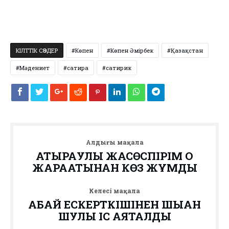
КІЛТТІК СӨЗДЕР
Көпен
Көпен Әмірбек
Қазақстан
Мәдениет
сатира
сатирик
Алдыңғы мақала
АТЫРАУЛЫҚ ЖАСӨСПІРІМ ОҚ
ЖАРАҚАТЫНАН КӨЗ ЖҰМДЫ
Келесі мақала
АБАЙ ЕСКЕРТКІШІНЕН ШЫҚҚАН
ШУЛЫ ІС АЯҚТАЛДЫ