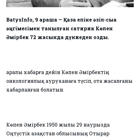
BatysInfo, 9 қараша — Қазақ еліне әзіл-сықақ
әңгімесімен танылған сатирик Көпен
Әмірбек 72 жасында дүниеден озды.
Қаралы хабарға дейін Көпен Әмірбектің
онкологиялық ауруханаға түсіп, ота жасалғаны
хабарланған болатын.
Көпен Әмірбек 1950 жылы 29 наурызда
Оңтүстік Қазақстан облысының Отырар