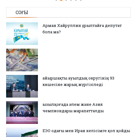
СОҢҒЫ
Арман Хайруллин Құрылтайға депутат
бола ма?
Қайыршақты ауылдық округінің 93
көшесіне жарық жүргізіледі
Қызылқоғада әлем және Азия
чемпиондары марапатталды
ЕЭО одағы мен Иран келісімге қол қойды