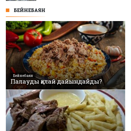
БЕЙНЕБАЯН
Бейнебаян
Палауды қалай дайындайды?