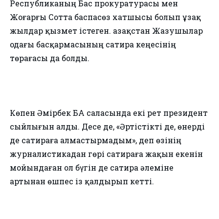
Республиканың Бас прокуратурасы мен
Жоғарғы Сотта баспасөз хатшысы болып ұзақ
жылдар қызмет істеген. Қазақстан Жазушылар
одағы басқармасының сатира кеңесінің
төрағасы да болды.
Көпен Әмірбек БАҚ саласында екі рет президент
сыйлығын алды. Десе де, «Әртістікті де, өнерді
де сатираға алмастырмадым», деп өзінің
журналистикадан гөрі сатираға жақын екенін
мойындаған ол бүгін де сатира әлеміне
артынан өшпес із қалдырып кетті.