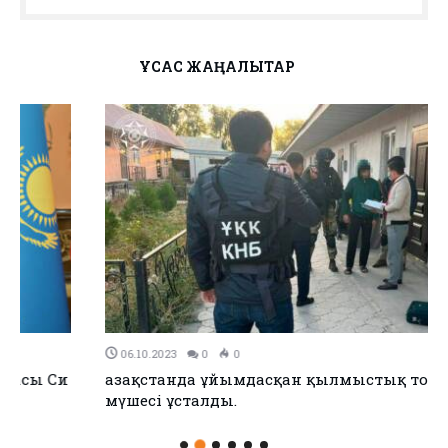
ҰҚСАС ЖАҢАЛЫҚТАР
06.10.2023
0
0
Қазақстанда ұйымдасқан қылмыстық топтың 72
мүшесі ұсталды.