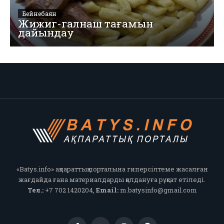
Бейнебаян
Жижиг-галнаш тағамын
дайындау
«Batys.info» ақпараттық порталына гиперсілтеме жасалған
жағдайда ғана материалдарды қолдануға рұқсат етіледі.
Тел.:
+7 702 1420204,
Email:
m.batysinfo@gmail.com