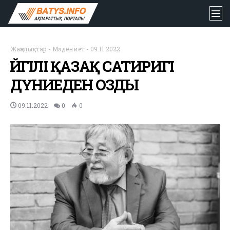
Жаңалықтар
-
Мәдениет
-
09.11.2022
ӘЙГІЛІ ҚАЗАҚ САТИРИГІ
ДҮНИЕДЕН ОЗДЫ
09.11.2022
0
0