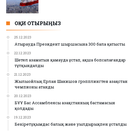
ОҚИ ОТЫРЫҢЫЗ
25.12.2023
Атырауда Президент шыршасына 300 бала қатысты
22.12.2023
Шетел азаматын қамауда ұстап, ақша бопсалағандар
тұтқындалды
21.12.2023
Жылыойлық Ерлан Шакишов грэпплингтен Қазақстан
чемпионы атанды
20.12.2023
БҰҰ Бас Ассамблеясы Қазақстанның бастамасын
қолдады
19.12.2023
Бекіретұқымдас балық және уылдырықпен ұсталды