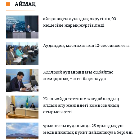
АЙМАҚ
Қайыршақты ауылдық округінің 93
көшесіне жарық жүргізіледі
Аудандық мәслихаттың 12-сессиясы өтті
Жылыой ауданындағы сыбайлас
жемқорлық – жіті бақылауда
Жылыойда төтенше жағдайлардың
алдын алу жөніндегі комиссияның
отырысы өтті
Құрманғазы ауданында 25 орындық үш
медициналық пункт пайдалануға берілді