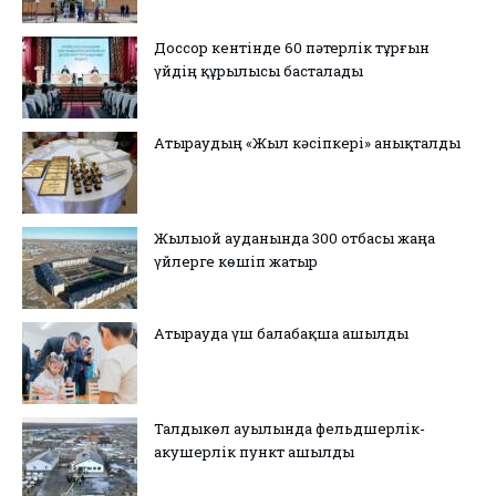
Доссор кентінде 60 пәтерлік тұрғын
үйдің құрылысы басталады
Атыраудың «Жыл кәсіпкері» анықталды
Жылыой ауданында 300 отбасы жаңа
үйлерге көшіп жатыр
Атырауда үш балабақша ашылды
Талдыкөл ауылында фельдшерлік-
акушерлік пункт ашылды