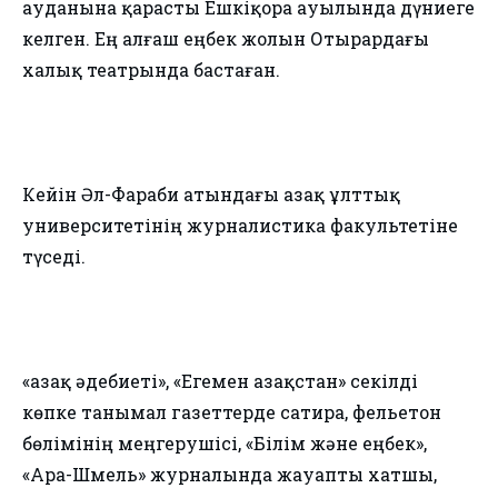
ауданына қарасты Ешкіқора ауылында дүниеге
келген. Ең алғаш еңбек жолын Отырардағы
халық театрында бастаған.
Кейін Әл-Фараби атындағы Қазақ ұлттық
университетінің журналистика факультетіне
түседі.
«Қазақ әдебиеті», «Егемен Қазақстан» секілді
көпке танымал газеттерде сатира, фельетон
бөлімінің меңгерушісі, «Білім және еңбек»,
«Ара-Шмель» журналында жауапты хатшы,