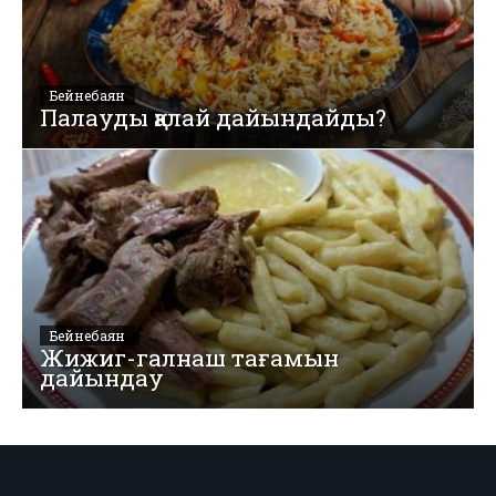
Бейнебаян
Палауды қалай дайындайды?
Бейнебаян
Жижиг-галнаш тағамын
дайындау