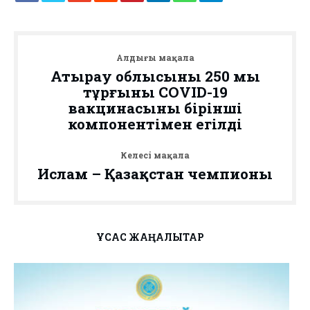
Алдыңғы мақала
Атырау облысының 250 мың
тұрғыны COVID-19
вакцинасының бірінші
компонентімен егілді
Келесі мақала
Ислам – Қазақстан чемпионы
ҰҚСАС ЖАҢАЛЫҚТАР