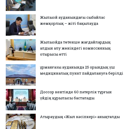
Жылыой ауданындағы сыбайлас
жемқорлық – жіті бақылауда
Жылыойда төтенше жағдайлардың
алдын алу жөніндегі комиссияның
отырысы өтті
Құрманғазы ауданында 25 орындық үш
медициналық пункт пайдалануға берілді
Доссор кентінде 60 пәтерлік тұрғын
үйдің құрылысы басталады
Атыраудың «Жыл кәсіпкері» анықталды