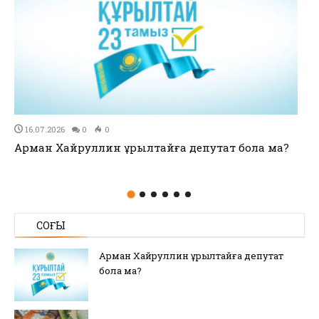
11.07.2026
0
0
no title
СОҢҒЫ
Арман Хайруллин Құрылтайға депутат
бола ма?