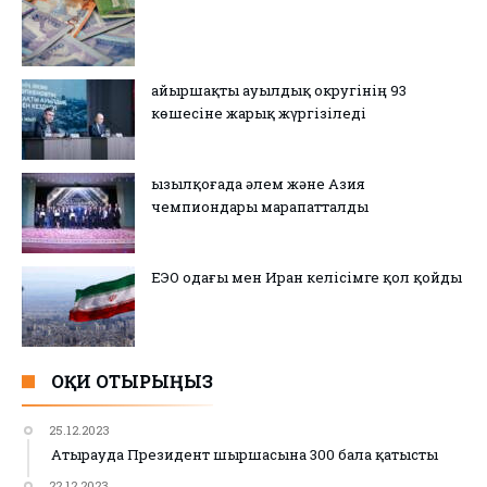
Қайыршақты ауылдық округінің 93
көшесіне жарық жүргізіледі
Қызылқоғада әлем және Азия
чемпиондары марапатталды
ЕЭО одағы мен Иран келісімге қол қойды
ОҚИ ОТЫРЫҢЫЗ
25.12.2023
Атырауда Президент шыршасына 300 бала қатысты
22.12.2023