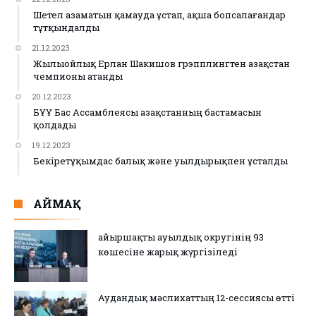
Шетел азаматын қамауда ұстап, ақша бопсалағандар
тұтқындалды
21.12.2023
Жылыойлық Ерлан Шакишов грэпплингтен Қазақстан
чемпионы атанды
20.12.2023
БҰҰ Бас Ассамблеясы Қазақстанның бастамасын
қолдады
19.12.2023
Бекіретұқымдас балық және уылдырықпен ұсталды
АЙМАҚ
Қайыршақты ауылдық округінің 93
көшесіне жарық жүргізіледі
Аудандық мәслихаттың 12-сессиясы өтті