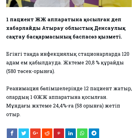
1 пациент ӨЖЖ аппаратына қосылған деп
хабарлайды Атырау облыстық Денсаулық
сақтау басқармасының баспасөз қызметі.
Бүгінгі таңда инфекциялық стационарларда 120
адам ем қабылдауда. Жүктеме 20,8 % құрайды
(580 төсек-орынға).
Реанимация бөлімшелерінде 12 пациент жатыр,
олардың 1 ӨЖЖ аппаратына қосылған.
Мұндағы жүктеме 24,4%-ға (58 орынға) жетіп
отыр.