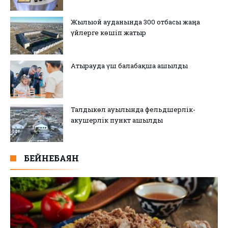
Жылыой ауданында 300 отбасы жаңа
үйлерге көшіп жатыр
Атырауда үш балабақша ашылды
Талдыкөл ауылында фельдшерлік-
акушерлік пункт ашылды
БЕЙНЕБАЯН