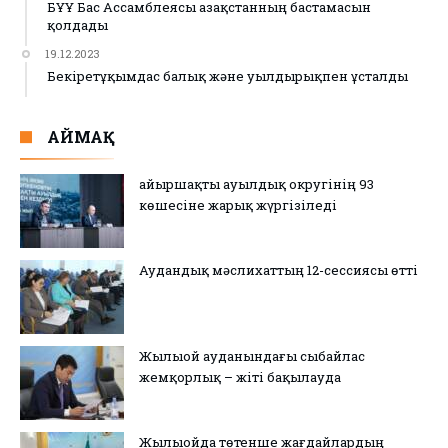
БҰҰ Бас Ассамблеясы Қазақстанның бастамасын
қолдады
19.12.2023
Бекіретұқымдас балық және уылдырықпен ұсталды
АЙМАҚ
Қайыршақты ауылдық округінің 93
көшесіне жарық жүргізіледі
Аудандық мәслихаттың 12-сессиясы өтті
Жылыой ауданындағы сыбайлас
жемқорлық – жіті бақылауда
Жылыойда төтенше жағдайлардың