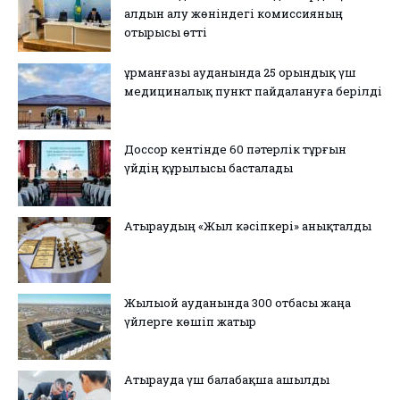
алдын алу жөніндегі комиссияның
отырысы өтті
Құрманғазы ауданында 25 орындық үш
медициналық пункт пайдалануға берілді
Доссор кентінде 60 пәтерлік тұрғын
үйдің құрылысы басталады
Атыраудың «Жыл кәсіпкері» анықталды
Жылыой ауданында 300 отбасы жаңа
үйлерге көшіп жатыр
Атырауда үш балабақша ашылды