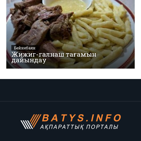
Бейнебаян
Жижиг-галнаш тағамын
дайындау