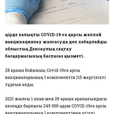
Өңірде халықты COVID-19-ға қарсы жаппай
вакцинациялау жалғасуда деп хабарлайды
облыстық Денсаулық сақтау
басқармасының баспасөз қызметі.
28 қараша бойынша, Covid-19ға қарсы
вакциналарының I компонентін 115 жергілікті
тұрғын алды.
2021 жылғы 1 ақпан мен 28 қараша аралығындағы
кезеңде барлығы 249 500 адам COVID-19ға қарсы
вакциналарының I компонентімен егілді.