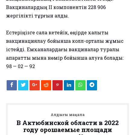
Вакциналардың II компонентін 228 906
жергілікті тұрғын алды.
Естеріңізге сала кетейік, өңірде халықты
вакцинациялау бойынша колл-орталық жұмыс
істейді. Емханалардағы вакциналар туралы
ақпаратты мына нөмір бойынша алуға болады:
98 — 02 — 92
Алдыңғы мақала
В Актюбинской области в 2022
году орошаемые площади