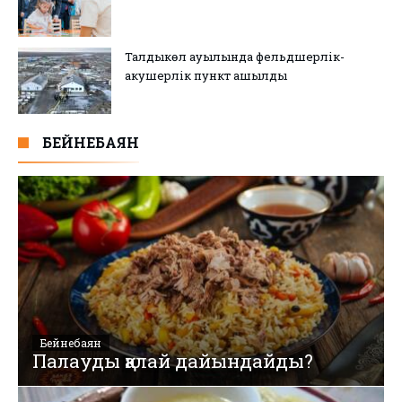
Талдыкөл ауылында фельдшерлік-
акушерлік пункт ашылды
БЕЙНЕБАЯН
Бейнебаян
Палауды қалай дайындайды?