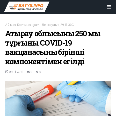
Аймақ
-
Басты ақпарат
-
Денсаулық
-
29.11.2021
Атырау облысының 250 мың
тұрғыны COVID-19
вакцинасының бірінші
компонентімен егілді
29.11.2021
0
0