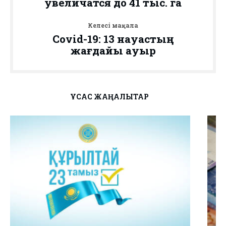
увеличатся до 41 тыс. га
Келесі мақала
Covid-19: 13 науқастың
жағдайы ауыр
ҰҚСАС ЖАҢАЛЫҚТАР