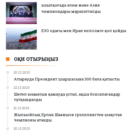
Қызылқоғада әлем және Азия
чемпиондары марапатталды
ЕЭО одағы мен Иран келісімге қол қойды
ОҚИ ОТЫРЫҢЫЗ
25.12.2023
Атырауда Президент шыршасына 300 бала қатысты
22.12.2023
Шетел азаматын қамауда ұстап, ақша бопсалағандар
тұтқындалды
21.12.2023
Жылыойлық Ерлан Шакишов грэпплингтен Қазақстан
чемпионы атанды
20.12.2023