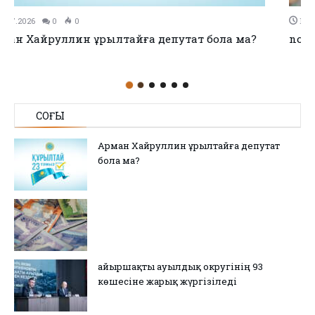
11.07.2026
0
0
no title
СОҢҒЫ
Арман Хайруллин Құрылтайға депутат
бола ма?
Қайыршақты ауылдық округінің 93
көшесіне жарық жүргізіледі