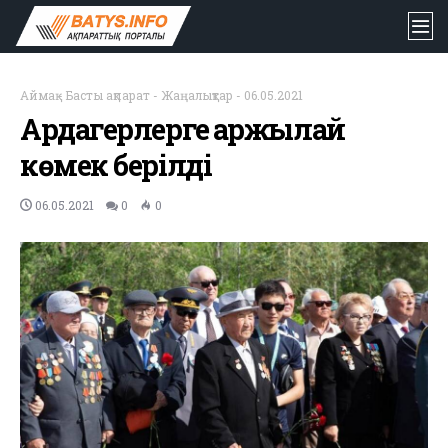
Аймақ
-
Басты ақпарат
-
Жаңалықтар
-
06.05.2021
Ардагерлерге қаржылай
көмек берілді
06.05.2021
0
0