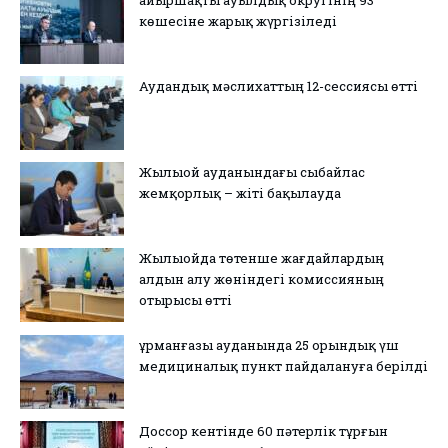
көшесіне жарық жүргізіледі
Аудандық мәслихаттың 12-сессиясы өтті
Жылыой ауданындағы сыбайлас
жемқорлық – жіті бақылауда
Жылыойда төтенше жағдайлардың
алдын алу жөніндегі комиссияның
отырысы өтті
Құрманғазы ауданында 25 орындық үш
медициналық пункт пайдалануға берілді
Доссор кентінде 60 пәтерлік тұрғын