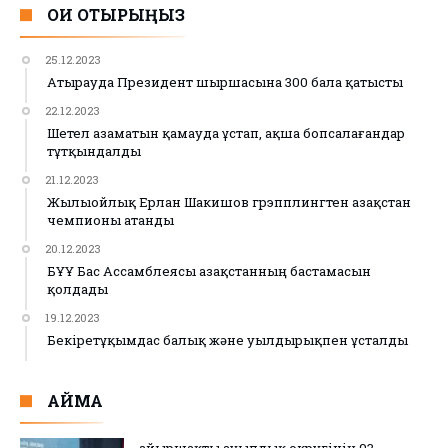
ОҚИ ОТЫРЫҢЫЗ
25.12.2023
Атырауда Президент шыршасына 300 бала қатысты
22.12.2023
Шетел азаматын қамауда ұстап, ақша бопсалағандар
тұтқындалды
21.12.2023
Жылыойлық Ерлан Шакишов грэпплингтен Қазақстан
чемпионы атанды
20.12.2023
БҰҰ Бас Ассамблеясы Қазақстанның бастамасын
қолдады
19.12.2023
Бекіретұқымдас балық және уылдырықпен ұсталды
АЙМАҚ
Қайыршақты ауылдық округінің 93