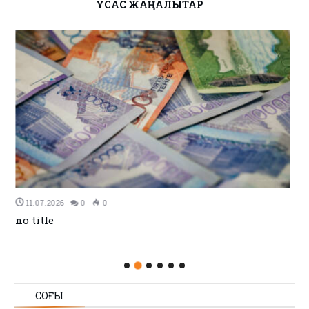
ҰҚСАС ЖАҢАЛЫҚТАР
11.07.2026
0
0
no title
СОҢҒЫ