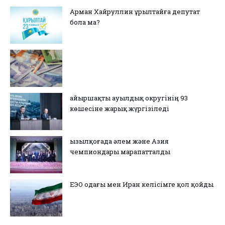
Арман Хайруллин Құрылтайға депутат
бола ма?
Қайыршақты ауылдық округінің 93
көшесіне жарық жүргізіледі
Қызылқоғада әлем және Азия
чемпиондары марапатталды
ЕЭО одағы мен Иран келісімге қол қойды