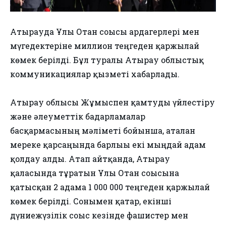
Атырауда Ұлы Отан соғысы ардагерлері мен
мүгедектеріне миллион теңгеден қаржылай
көмек берілді. Бұл туралы Атырау облыстық
коммуникациялар қызметі хабарлады.
Атырау облысы Жұмыспен қамтуды үйлестіру
және әлеуметтік бағдарламалар
басқармасының мәліметі бойынша, аталған
мереке қарсаңында барлығы екі мыңдай адам
қолдау алды. Атап айтқанда, Атырау
қаласында тұратын Ұлы Отан соғысына
қатысқан 2 адамға 1 000 000 теңгеден қаржылай
көмек берілді. Сонымен қатар, екінші
дүниежүзілік соғыс кезінде фашистер мен