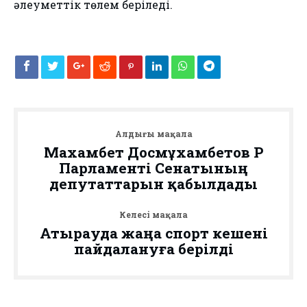
әлеуметтік төлем беріледі.
Алдыңғы мақала
Махамбет Досмұхамбетов ҚР
Парламенті Сенатының
депутаттарын қабылдады
Келесі мақала
Атырауда жаңа спорт кешені
пайдалануға берілді