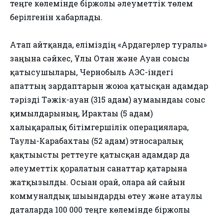
теңге көлемінде біржолғы әлеуметтік төлем
берілгенін хабарлады.
Атап айтқанда, еліміздің «Ардагерлер туралы»
заңына сәйкес, Ұлы Отан және Ауған соғысы
қатысушылары, Чернобыль АЭС-індегі
апаттың зардаптарын жоюға қатысқан адамдар
тәрізді Тәжік-ауған (315 адам) аумағындағы соғыс
қимылдарының, Ирактағы (5 адам)
халықаралық бітімгершілік операцияларға,
Таулы-Карабахтағы (52 адам) этносаралық
қақтығысты реттеуге қатысқан адамдар да
әлеуметтік қорғалатын санаттар қатарына
жатқызылды. Осыған орай, оларға ай сайын
коммуналдық шығындарды өтеу және атаулы
даталарда 100 000 теңге көлемінде біржолғы