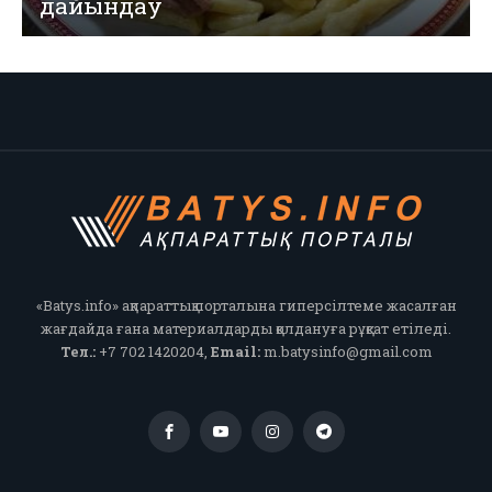
дайындау
«Batys.info» ақпараттық порталына гиперсілтеме жасалған
жағдайда ғана материалдарды қолдануға рұқсат етіледі.
Тел.:
+7 702 1420204,
Email:
m.batysinfo@gmail.com