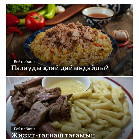
Бейнебаян
Палауды қалай дайындайды?
Бейнебаян
Жижиг-галнаш тағамын