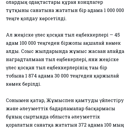
олардың одақтастары құрған концлагер
тұтқыны санатына жататын бір адамға 1 000 000
теңге қолдау көрсетілді.
Ал жеңіске үлес қосқан тыл еңбеккерлері — 45
адам 100 000 теңгеден біржолғы ақшалай көмек
алды. Соғыс жылдарында жұмыс жасаған алайда
наградталмаған тыл еңбекерлері, яғни жеңіске
үлес қосқан тыл еңбеккерлерінің тағы бір
тобына 1 874 адамға 30 000 теңгеден қаржылай
көмек берілді.
Сонымен қатар, Жұмыспен қамтуды үйлестіру
және әлеуметтік бағдарламалар басқармасы
бұның сыртында облыста әлеуметтік
қорғалатын санатқа жататын 372 адамға 100 мың