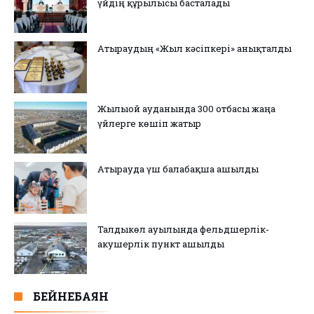
үйдің құрылысы басталады
Атыраудың «Жыл кәсіпкері» анықталды
Жылыой ауданында 300 отбасы жаңа
үйлерге көшіп жатыр
Атырауда үш балабақша ашылды
Талдыкөл ауылында фельдшерлік-
акушерлік пункт ашылды
БЕЙНЕБАЯН