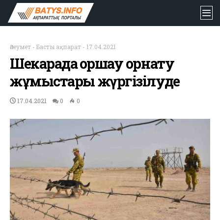
Әлеумет
-
Басты ақпарат
-
17.04.2021
Шекарада қоршау орнату
жұмыстары жүргізілуде
17.04.2021
0
0