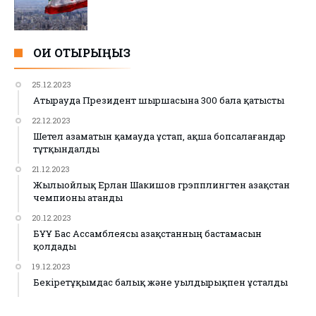
ОҚИ ОТЫРЫҢЫЗ
25.12.2023
Атырауда Президент шыршасына 300 бала қатысты
22.12.2023
Шетел азаматын қамауда ұстап, ақша бопсалағандар
тұтқындалды
21.12.2023
Жылыойлық Ерлан Шакишов грэпплингтен Қазақстан
чемпионы атанды
20.12.2023
БҰҰ Бас Ассамблеясы Қазақстанның бастамасын
қолдады
19.12.2023
Бекіретұқымдас балық және уылдырықпен ұсталды