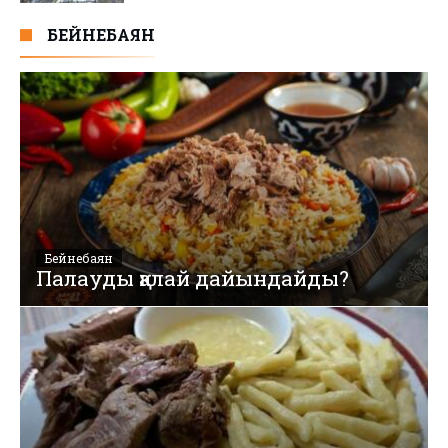
БЕЙНЕБАЯН
Бейнебаян
Палауды қалай дайындайды?