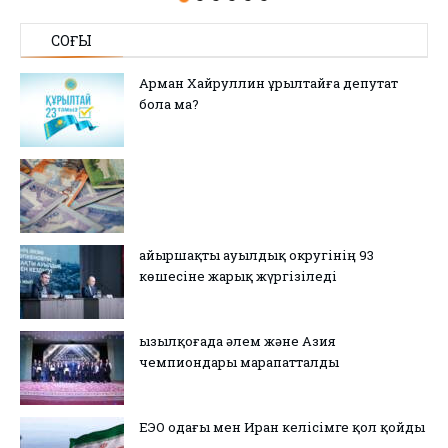
СОҢҒЫ
Арман Хайруллин Құрылтайға депутат
бола ма?
Қайыршақты ауылдық округінің 93
көшесіне жарық жүргізіледі
Қызылқоғада әлем және Азия
чемпиондары марапатталды
ЕЭО одағы мен Иран келісімге қол қойды