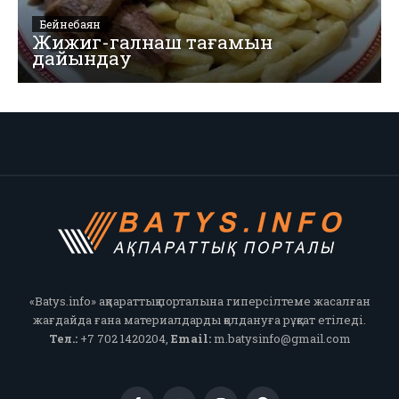
Бейнебаян
Жижиг-галнаш тағамын
дайындау
«Batys.info» ақпараттық порталына гиперсілтеме жасалған
жағдайда ғана материалдарды қолдануға рұқсат етіледі.
Тел.:
+7 702 1420204,
Email:
m.batysinfo@gmail.com