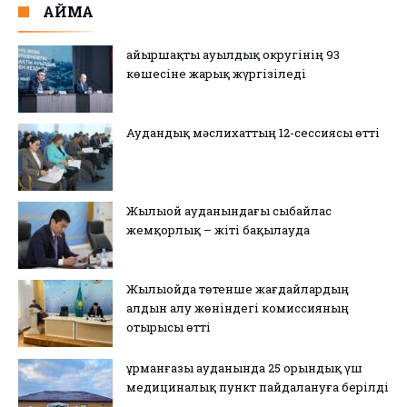
АЙМАҚ
Қайыршақты ауылдық округінің 93
көшесіне жарық жүргізіледі
Аудандық мәслихаттың 12-сессиясы өтті
Жылыой ауданындағы сыбайлас
жемқорлық – жіті бақылауда
Жылыойда төтенше жағдайлардың
алдын алу жөніндегі комиссияның
отырысы өтті
Құрманғазы ауданында 25 орындық үш
медициналық пункт пайдалануға берілді