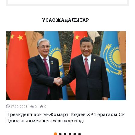
ҰҚСАС ЖАҢАЛЫҚТАР
06.10.2023
0
0
Қазақстанда ұйымдасқан қылмыстық топтың 72
мүшесі ұсталды.