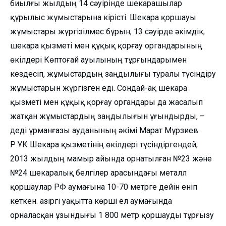
биылғы жылдың 14 сәуірінде шекарашылар
құрылыс жұмыстарына кірісті. Шекара қоршауы
жұмыстары жүргізілмес бұрын, 13 сәуірде әкімдік,
шекара қызметі мен құқық қорғау органдарының
өкілдері Көптоғай ауылының тұрғындарымен
кездесіп, жұмыстардың заңдылығы туралы түсіндіру
жұмыстарын жүргізген еді. Сондай-ақ шекара
қызметі мен құқық қорғау органдары да жасалып
жатқан жұмыстардың заңдылығын ұғындырды, –
деді Құрманғазы ауданының әкімі Марат Мұрзиев.
ҚР ҰҚК Шекара қызметінің өкілдері түсіндіргендей,
2013 жылдың мамыр айында орнатылған №23 және
№24 шекаралық белгілер арасындағы металл
қоршаулар РФ аумағына 10-70 метрге дейін еніп
кеткен. Қазіргі уақытта көрші ел аумағында
орналасқан ұзындығы 1 800 метр қоршауды тұрғызу