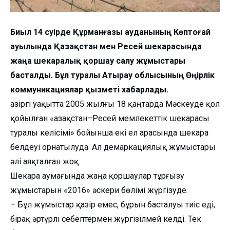
Биыл 14 сәуірде Құрманғазы ауданының Көптоғай
ауылында Қазақстан мен Ресей шекарасында
жаңа шекаралық қоршау салу жұмыстары
басталды. Бұл туралы Атырау облысының Өңірлік
коммуникациялар қызметі хабарлады.
Қазіргі уақытта 2005 жылғы 18 қаңтарда Мәскеуде қол
қойылған «Қазақстан–Ресей мемлекеттік шекарасы
туралы келісімі» бойынша екі ел арасында шекара
белдеуі орнатылуда. Ал демаркациялық жұмыстары
әлі аяқталған жоқ.
Шекара аумағында жаңа қоршаулар тұрғызу
жұмыстарын «2016» әскери бөлімі жүргізуде.
– Бұл жұмыстар қазір емес, бұрын басталуы тиіс еді,
бірақ әртүрлі себептермен жүргізілмей келді. Тек