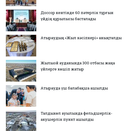
Доссор кентінде 60 пәтерлік тұрғын
үйдің құрылысы басталады
Атыраудың «Жыл кәсіпкері» анықталды
Жылыой ауданында 300 отбасы жаңа
үйлерге көшіп жатыр
Атырауда үш балабақша ашылды
Талдыкөл ауылында фельдшерлік-
акушерлік пункт ашылды