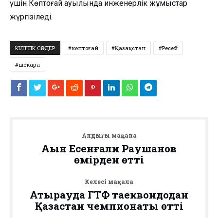
үшін Көптоғай ауылында инженерлік жұмыстар
жүргізіледі.
КІЛТТІК СӨЗДЕР
көптоғай
Қазақстан
Ресей
шекара
Алдыңғы мақала
Ақын Есенғали Раушанов
өмірден өтті
Келесі мақала
Атырауда ГТФ таеквондодан
Қазақстан чемпионаты өтті