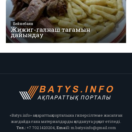
Бейнебаян
Жижиг-галнаш тағамын
дайындау
«Batys.info» ақпараттық порталына гиперсілтеме жасалған
жағдайда ғана материалдарды қолдануға рұқсат етіледі.
Тел.:
+7 702 1420204,
Email:
m.batysinfo@gmail.com