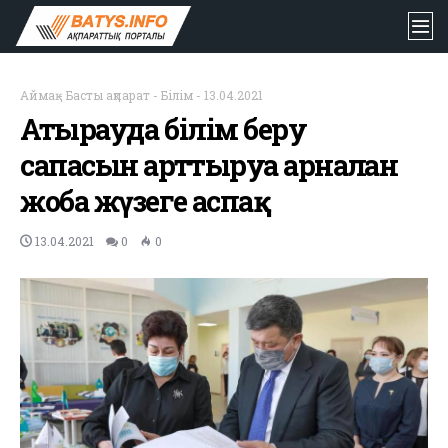
Аймақ
-
Басты ақпарат
-
Білім
-
13.04.2021
Атырауда білім беру
сапасын арттыруға арналған
жоба жүзеге аспақ
13.04.2021
0
0