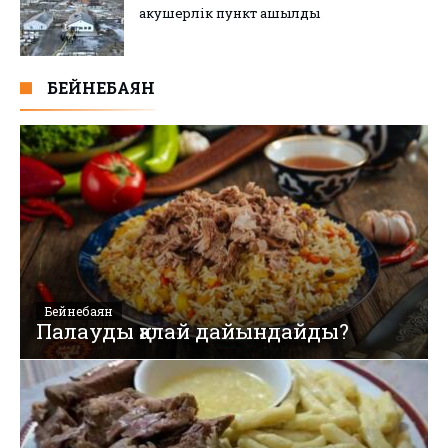
акушерлік пункт ашылды
БЕЙНЕБАЯН
Бейнебаян
Палауды қалай дайындайды?