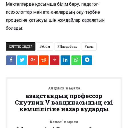
Мектептерде қосымша білім беру, педагог-
психологтар мен ата-аналардың оқу-тәрбие
процесіне қатысуы үшін жағдайлар қаралатын
болады.
КІЛТТІК СӨЗДЕР
білім
Назарбаев
нзм
Алдыңғы мақала
Қазақстандық профессор
Спутник V вакцинасының екі
кемшілігіне назар аударды
Келесі мақала