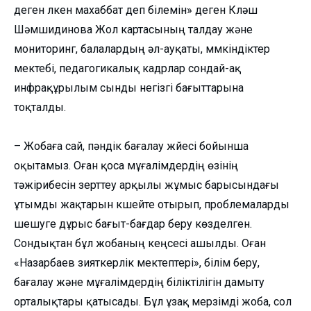
деген үлкен махаббат деп білемін» деген Күләш
Шәмшидинова Жол картасының талдау және
мониторинг, балалардың әл-ауқаты, мүмкіндіктер
мектебі, педагогикалық кадрлар сондай-ақ
инфрақұрылым сынды негізгі бағыттарына
тоқталды.
⠀
– Жобаға сай, пәндік бағалау жүйесі бойынша
оқытамыз. Оған қоса мұғалімдердің өзінің
тәжірибесін зерттеу арқылы жұмыс барысындағы
ұтымды жақтарын күшейте отырып, проблемаларды
шешуге дұрыс бағыт-бағдар беру көзделген.
Сондықтан бұл жобаның кеңсесі ашылды. Оған
«Назарбаев зияткерлік мектептері», білім беру,
бағалау және мұғалімдердің біліктілігін дамыту
орталықтары қатысады. Бұл ұзақ мерзімді жоба, сол