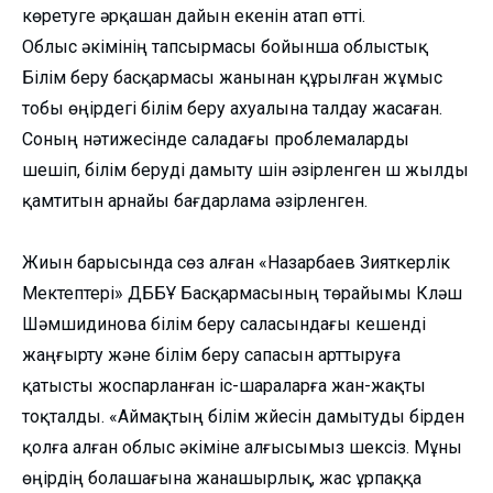
көретуге әрқашан дайын екенін атап өтті.
Облыс әкімінің тапсырмасы бойынша облыстық
Білім беру басқармасы жанынан құрылған жұмыс
тобы өңірдегі білім беру ахуалына талдау жасаған.
Соның нәтижесінде саладағы проблемаларды
шешіп, білім беруді дамыту үшін әзірленген үш жылды
қамтитын арнайы бағдарлама әзірленген.
⠀
Жиын барысында сөз алған «Назарбаев Зияткерлік
Мектептері» ДББҰ Басқармасының төрайымы Күләш
Шәмшидинова білім беру саласындағы кешенді
жаңғырту және білім беру сапасын арттыруға
қатысты жоспарланған іс-шараларға жан-жақты
тоқталды. «Аймақтың білім жүйесін дамытуды бірден
қолға алған облыс әкіміне алғысымыз шексіз. Мұны
өңірдің болашағына жанашырлық, жас ұрпаққа