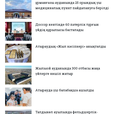
Құрманғазы ауданында 25 орындық үш
медициналық пункт пайдалануға берілді
Доссор кентінде 60 пәтерлік тұрғын
үйдің құрылысы басталады
Атыраудың «Жыл кәсіпкері» анықталды
Жылыой ауданында 300 отбасы жаңа
үйлерге көшіп жатыр
Атырауда үш балабақша ашылды
Талдыкөл ауылында фельдшерлік-