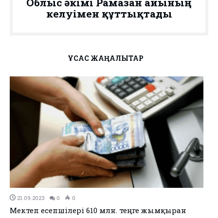
Облыс әкімі Рамазан айының
келуімен құттықтады
ҰҚСАС ЖАҢАЛЫҚТАР
21.09.2023
0
0
Мектеп есепшілері 610 млн. теңге жымқырған