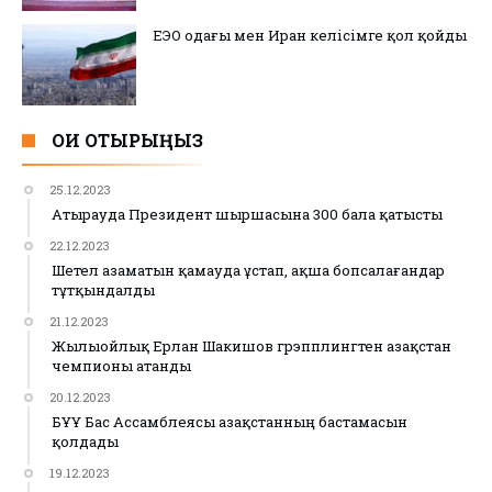
ЕЭО одағы мен Иран келісімге қол қойды
ОҚИ ОТЫРЫҢЫЗ
25.12.2023
Атырауда Президент шыршасына 300 бала қатысты
22.12.2023
Шетел азаматын қамауда ұстап, ақша бопсалағандар
тұтқындалды
21.12.2023
Жылыойлық Ерлан Шакишов грэпплингтен Қазақстан
чемпионы атанды
20.12.2023
БҰҰ Бас Ассамблеясы Қазақстанның бастамасын
қолдады
19.12.2023