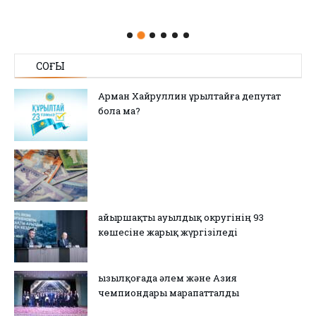
СОҢҒЫ
Арман Хайруллин Құрылтайға депутат
бола ма?
Қайыршақты ауылдық округінің 93
көшесіне жарық жүргізіледі
Қызылқоғада әлем және Азия
чемпиондары марапатталды