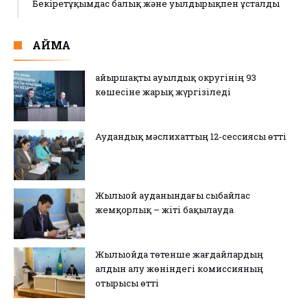
Бекіретұқымдас балық және уылдырықпен ұсталды
АЙМАҚ
Қайыршақты ауылдық округінің 93
көшесіне жарық жүргізіледі
Аудандық мәслихаттың 12-сессиясы өтті
Жылыой ауданындағы сыбайлас
жемқорлық – жіті бақылауда
Жылыойда төтенше жағдайлардың
алдын алу жөніндегі комиссияның
отырысы өтті