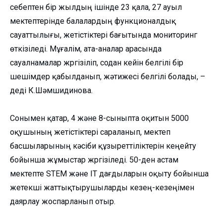
себептен бір жылдың ішінде 23 қала, 27 ауыл
мектептерінде балалардың функционалдық
сауаттылығы, жетістіктері бағытында мониторинг
өткізіледі. Мұғалім, ата-аналар арасында
сауалнамалар жүргізіліп, содан кейін белгілі бір
шешімдер қабылданып, жәтижесі белгілі болады, –
деді К.Шәмшидинова.
⠀
Сонымен қатар, 4 және 8-сыныпта оқитын 5000
оқушының жетістіктері сараланып, мектеп
басшыларының кәсіби құзыреттіліктерін кеңейту
бойынша жұмыстар жүргізіледі. 50-ден астам
мектепте STEM және IT дағдыларын оқыту бойынша
жетекші жаттықтырушыларды кезең-кезеңімен
даярлау жоспарланып отыр.
⠀