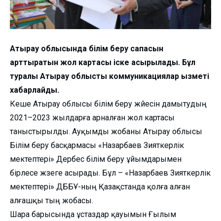
Атырау облысында білім беру сапасын
арттыратын жол картасы іске асырылады. Бұл
туралы Атырау облыстық коммуникациялар қызметі
хабарлайды.
Кеше Атырау облысы білім беру жүйесін дамытудың
2021–2023 жылдарға арналған жол картасы
таныстырылды. Ауқымды жобаны Атырау облысы
Білім беру басқармасы «Назарбаев Зияткерлік
мектептері» Дербес білім беру ұйымдарымен
бірлесе жүзеге асырады. Бұл – «Назарбаев Зияткерлік
мектептері» ДББҰ-ның Қазақстанда қолға алған
алғашқы тың жобасы.
Шара барысында ұстаздар қауымын Ғылым