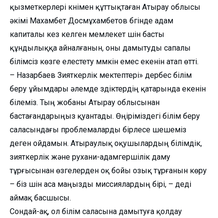
қызметкерлері күнімен құттықтаған Атырау облысы
әкімі Махамбет Досмұхамбетов бүгінде адам
капиталы кез келген мемлекет үшін басты
құндылыққа айналғанын, оны дамытуды сапалы
білімсіз көзге елестету мүмкін емес екенін атап өтті.
– Назарбаев Зияткерлік мектептері» дербес білім
беру ұйымдары әлемде үздіктердің қатарында екенін
білеміз. Тың жобаны Атырау облысынан
бастағандарыңыз қуантады. Өңіріміздегі білім беру
саласындағы проблемаларды бірлесе шешеміз
деген ойдамын. Атыраулық оқушылардың білімдік,
зияткерлік және рухани-адамгершілік даму
тұрғысынан өзгелерден оқ бойы озық тұрғанын көру
– біз үшін аса маңызды миссиялардың бірі, – деді
аймақ басшысы.
Сондай-ақ, ол білім саласына дамытуға қолдау