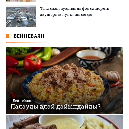
Талдыкөл ауылында фельдшерлік-
акушерлік пункт ашылды
БЕЙНЕБАЯН
Бейнебаян
Палауды қалай дайындайды?