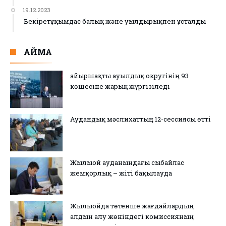
19.12.2023
Бекіретұқымдас балық және уылдырықпен ұсталды
АЙМАҚ
Қайыршақты ауылдық округінің 93
көшесіне жарық жүргізіледі
Аудандық мәслихаттың 12-сессиясы өтті
Жылыой ауданындағы сыбайлас
жемқорлық – жіті бақылауда
Жылыойда төтенше жағдайлардың
алдын алу жөніндегі комиссияның