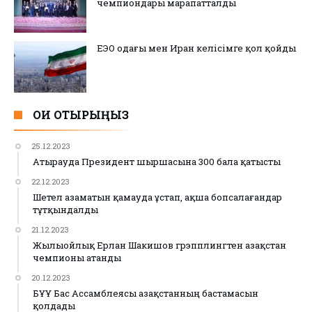
чемпиондары марапатталды
ЕЭО одағы мен Иран келісімге қол қойды
ОҚИ ОТЫРЫҢЫЗ
25.12.2023
Атырауда Президент шыршасына 300 бала қатысты
22.12.2023
Шетел азаматын қамауда ұстап, ақша бопсалағандар
тұтқындалды
21.12.2023
Жылыойлық Ерлан Шакишов грэпплингтен Қазақстан
чемпионы атанды
20.12.2023
БҰҰ Бас Ассамблеясы Қазақстанның бастамасын
қолдады