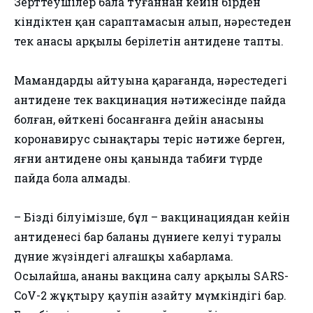
Зерттеушілер бала туғаннан кейін бірден
кіндіктен қан сараптамасын алып, нәрестеден
тек анасы арқылы берілетін антидене тапты.
Мамандардың айтуына қарағанда, нәрестедегі
антидене тек вакцинация нәтижесінде пайда
болған, өйткені босанғанға дейін анасының
коронавирус сынақтары теріс нәтиже берген,
яғни антидене оның қанында табиғи түрде
пайда бола алмады.
– Біздің білуімізше, бұл – вакцинациядан кейін
антиденесі бар баланың дүниеге келуі туралы
дүние жүзіндегі алғашқы хабарлама.
Осылайша, ананы вакцина салу арқылы SARS-
CoV-2 жұқтыру қаупін азайту мүмкіндігі бар.