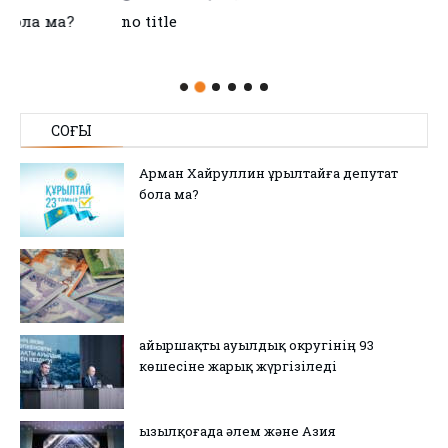
no title
СОҢҒЫ
Арман Хайруллин Құрылтайға депутат
бола ма?
Қайыршақты ауылдық округінің 93
көшесіне жарық жүргізіледі
Қызылқоғада әлем және Азия