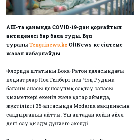
АҚШ-та қанында COVID-19-дан қорғайтын
антиденесі бар бала туды. Бұл
туралы
Tengrinews.kz
OltNews-ке сілтеме
жасап хабарлайды.
Флорида штатының Бока-Ратон қаласындағы
педиатрлар Пол Гилберт пен Чэд Рудник
баланың анасы денсаулық сақтау саласы
қызметкері екенін және қаңтар айында,
жүктіліктің 36-аптасында Moderna вакцинасын
салдырғанын айтты. Үш аптадан кейін әйел
дені сау қызды дүниеге әкелді.