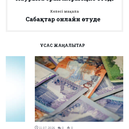
Келесі мақала
Сабақтар онлайн өтуде
ҰҚСАС ЖАҢАЛЫҚТАР
11.07.2026
0
0