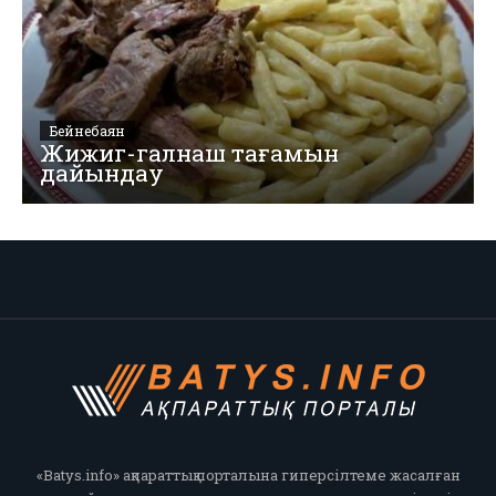
Бейнебаян
Жижиг-галнаш тағамын
дайындау
«Batys.info» ақпараттық порталына гиперсілтеме жасалған