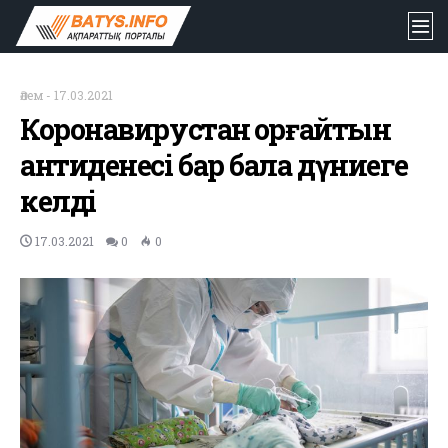
Әлем
-
17.03.2021
Коронавирустан қорғайтын
антиденесі бар бала дүниеге
келді
17.03.2021
0
0