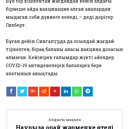
Бұл бір кішкентай жағдайдан кейін алдағы
бірнеше айда вакцинация алған аналардан
мыңдаған сәби дүниеге келеді, – деді дәрігер
Гилберт.
Бұған дейін Сингапурда да осындай жағдай
тіркелген, бірақ баланың анасы вакцина дозасын
алмаған. Кейінірек ғалымдар жүкті әйелдер
COVID-19 антиденелерін балаларға бере
алатынын анықтады.
Алдыңғы мақала
Наурызға орай жәрмеңке өтеді