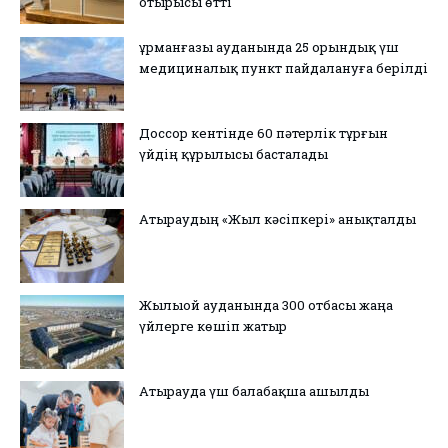
отырысы өтті
Құрманғазы ауданында 25 орындық үш
медициналық пункт пайдалануға берілді
Доссор кентінде 60 пәтерлік тұрғын
үйдің құрылысы басталады
Атыраудың «Жыл кәсіпкері» анықталды
Жылыой ауданында 300 отбасы жаңа
үйлерге көшіп жатыр
Атырауда үш балабақша ашылды