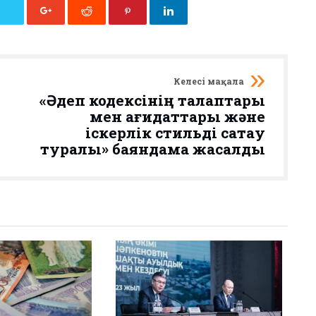
Келесі мақала
«Әдеп кодексінің талаптары
мен қағидаттары және
іскерлік стильді сақтау
туралы» баяндама жасалды