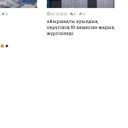
0
26.12.2023
0
0
н Иран келісімге
Аудандық мәслихаттың 12-
сессиясы өтті