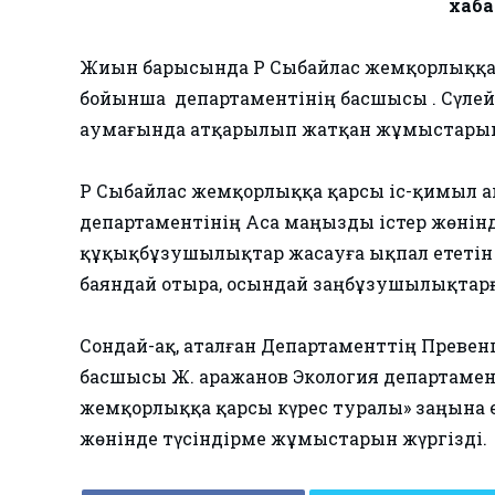
хаб
Жиын барысында ҚР Сыбайлас жемқорлыққа 
бойынша департаментінің басшысы Қ. Сүлей
аумағында атқарылып жатқан жұмыстарына
ҚР Сыбайлас жемқорлыққа қарсы іс-қимыл 
департаментінің Аса маңызды істер жөнін
құқықбұзушылықтар жасауға ықпал ететі
баяндай отыра, осындай заңбұзушылықтарға
Сондай-ақ, аталған Департаменттің Преве
басшысы Ж. Қаражанов Экология департамен
жемқорлыққа қарсы күрес туралы» заңына е
жөнінде түсіндірме жұмыстарын жүргізді.