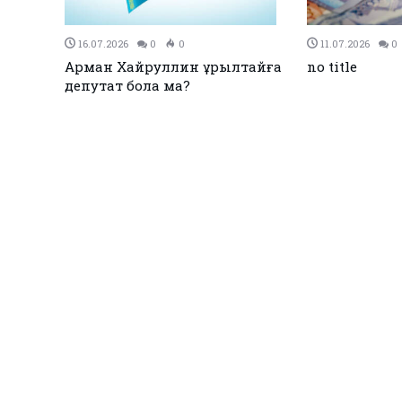
27.12.2023
0
0
26.12.2023
0
Қызылқоғада әлем және Азия
ЕЭО одағы ме
жарық
чемпиондары марапатталды
қол қойды