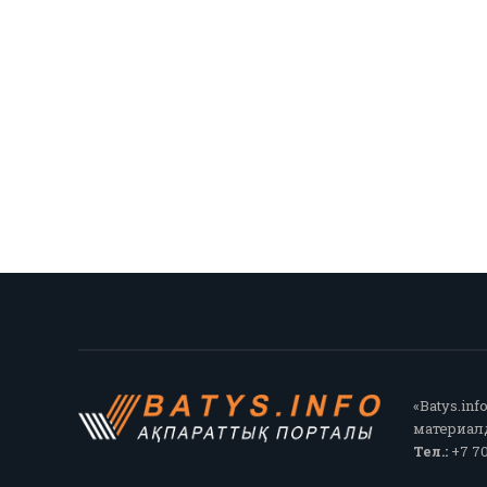
«Batys.in
материалд
Тел.:
+7 70