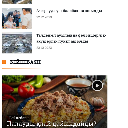
Атырауда үш балабақша ашылды
22.12.2023
Талдыкөл ауылында фельдшерлік-
акушерлік пункт ашылды
22.12.2023
БЕЙНЕБАЯН
Бейнебаян
Палауды қалай дайындайды?