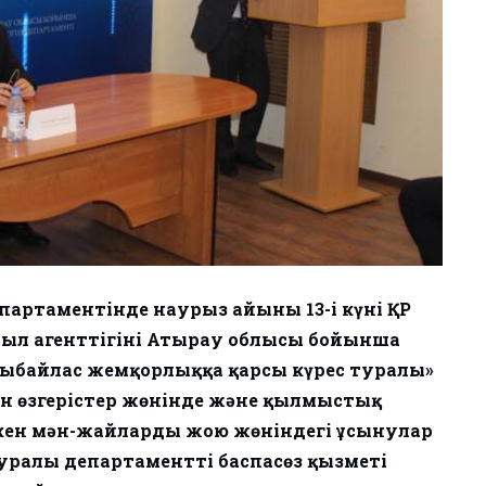
артаментінде наурыз айының 13-і күні ҚР
ыл агенттігінің Атырау облысы бойынша
«Сыбайлас жемқорлыққа қарсы күрес туралы»
ен өзгерістер жөнінде және қылмыстық
кен мән-жайларды жою жөніндегі ұсынулар
туралы департаменттің баспасөз қызметі