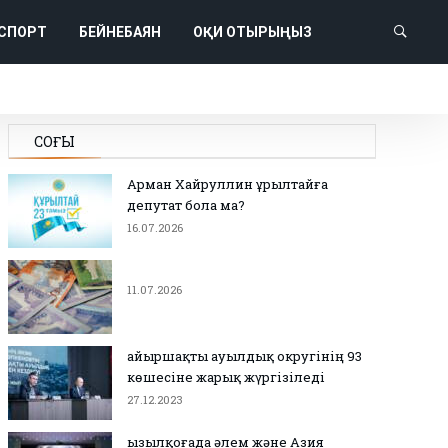
СПОРТ
БЕЙНЕБАЯН
ОҚИ ОТЫРЫҢЫЗ
СОҢҒЫ
Арман Хайруллин Құрылтайға
депутат бола ма?
16.07.2026
11.07.2026
Қайыршақты ауылдық округінің 93
көшесіне жарық жүргізіледі
27.12.2023
Қызылқоғада әлем және Азия