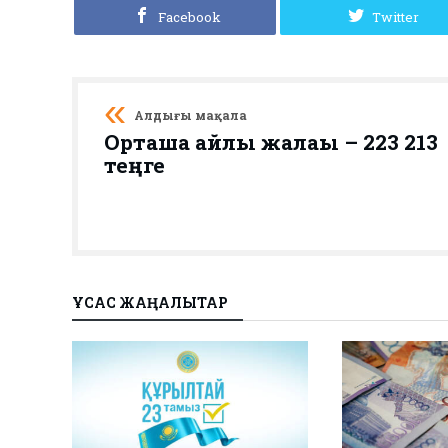
Facebook
Twitter
Алдыңғы мақала
Орташа айлық жалақы – 223 213
теңге
ҰҚСАС ЖАҢАЛЫҚТАР