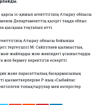
арлайды.
қарсы іс-қимыл агенттігінің Атырау облысы
менов Департаменттің қазіргі таңда облыс
 қысқаша тоқталып өтті.
агенттігінің Атырау облысы бойынша
дегі тергеушісі М. Сайпулаев қылмыстық
н мән-жайларды жою жөніндегі ұсыныстарды
 жол бермеу керектігін ескертті.
нция және парасаттылық басқармасының
ті қызметкерлеріне ҚР-ның «Сыбайлас
нгізілген толықтырулар мен өзгерістер