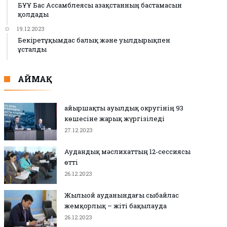
БҰҰ Бас Ассамблеясы Қазақстанның бастамасын
қолдады
19.12.2023
Бекіретұқымдас балық және уылдырықпен
ұсталды
АЙМАҚ
Қайыршақты ауылдық округінің 93
көшесіне жарық жүргізіледі
27.12.2023
Аудандық мәслихаттың 12-сессиясы
өтті
26.12.2023
Жылыой ауданындағы сыбайлас
жемқорлық – жіті бақылауда
26.12.2023