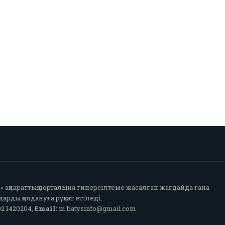
fo» ақпараттық порталына гиперсілтеме жасалған жағдайда ғана
арды қолдануға рұқсат етіледі.
2 1420204,
Email:
m.batysinfo@gmail.com