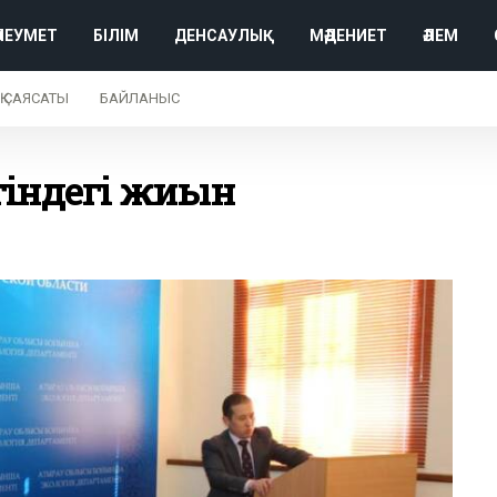
ӘЛЕУМЕТ
БІЛІМ
ДЕНСАУЛЫҚ
МӘДЕНИЕТ
ӘЛЕМ
Қ САЯСАТЫ
БАЙЛАНЫС
тіндегі жиын