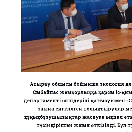
Атырау облысы бойынша экология деп
Сыбайлас жемқорлыққа қарсы іс-қим
департаменті өкілдерінің қатысуымен 
заңына енгізілген толықтырулар м
құқықбұзушылықтар жасауға ықпал ет
түсіндірілген жиын өткізілді. Бұл 