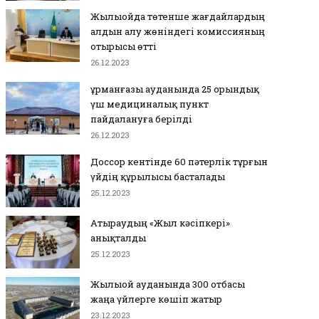
Жылыойда төтенше жағдайлардың
алдын алу жөніндегі комиссияның
отырысы өтті
26.12.2023
Құрманғазы ауданында 25 орындық
үш медициналық пункт
пайдалануға берілді
26.12.2023
Доссор кентінде 60 пәтерлік тұрғын
үйдің құрылысы басталады
25.12.2023
Атыраудың «Жыл кәсіпкері»
анықталды
25.12.2023
Жылыой ауданында 300 отбасы
жаңа үйлерге көшіп жатыр
23.12.2023