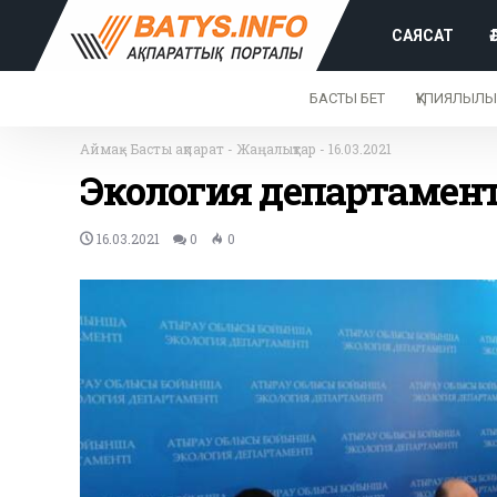
САЯСАТ
БАСТЫ БЕТ
ҚҰПИЯЛЫЛЫ
Аймақ
-
Басты ақпарат
-
Жаңалықтар
-
16.03.2021
Экология департамен
16.03.2021
0
0