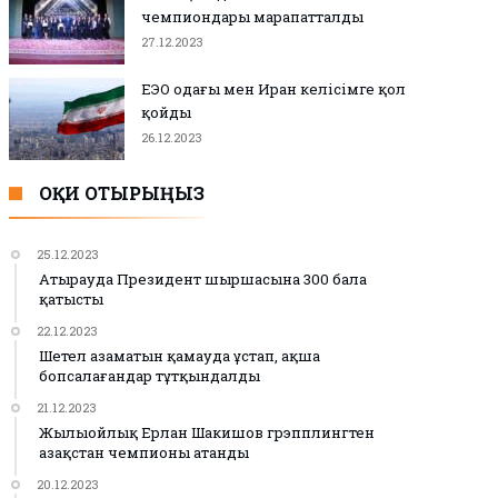
чемпиондары марапатталды
27.12.2023
ЕЭО одағы мен Иран келісімге қол
қойды
26.12.2023
ОҚИ ОТЫРЫҢЫЗ
25.12.2023
Атырауда Президент шыршасына 300 бала
қатысты
22.12.2023
Шетел азаматын қамауда ұстап, ақша
бопсалағандар тұтқындалды
21.12.2023
Жылыойлық Ерлан Шакишов грэпплингтен
Қазақстан чемпионы атанды
20.12.2023