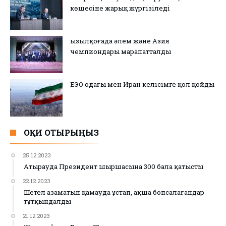
көшесіне жарық жүргізіледі
Қызылқоғада әлем және Азия
чемпиондары марапатталды
ЕЭО одағы мен Иран келісімге қол қойды
ОҚИ ОТЫРЫҢЫЗ
25.12.2023
Атырауда Президент шыршасына 300 бала қатысты
22.12.2023
Шетел азаматын қамауда ұстап, ақша бопсалағандар
тұтқындалды
21.12.2023