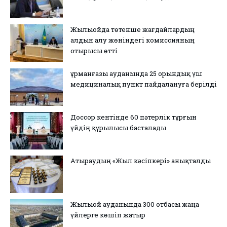
Жылыойда төтенше жағдайлардың
алдын алу жөніндегі комиссияның
отырысы өтті
Құрманғазы ауданында 25 орындық үш
медициналық пункт пайдалануға берілді
Доссор кентінде 60 пәтерлік тұрғын
үйдің құрылысы басталады
Атыраудың «Жыл кәсіпкері» анықталды
Жылыой ауданында 300 отбасы жаңа
үйлерге көшіп жатыр