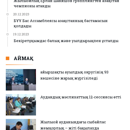
Жылыойлық Ерлан Шакишов грэпплингтен Қазақстан
чемпионы атанды
20.12.2023
БҰҰ Бас Ассамблеясы Қазақстанның бастамасын
қолдады
19.12.2023
Бекіретұқымдас балық және уылдырықпен ұсталды
АЙМАҚ
Қайыршақты ауылдық округінің 93
көшесіне жарық жүргізіледі
Аудандық мәслихаттың 12-сессиясы өтті
Жылыой ауданындағы сыбайлас
жемқорлық – жіті бақылауда