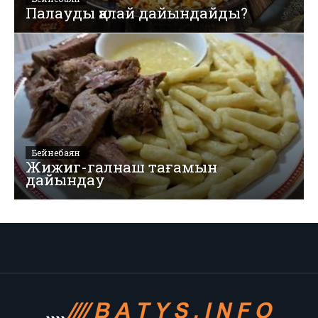
Палауды қалай дайындайды?
Бейнебаян
Жижиг-галнаш тағамын
дайындау