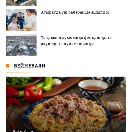
Атырауда үш балабақша ашылды
Талдыкөл ауылында фельдшерлік-
акушерлік пункт ашылды
БЕЙНЕБАЯН
Бейнебаян