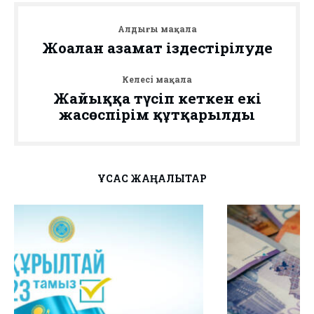
Алдыңғы мақала
Жоғалған азамат іздестірілуде
Келесі мақала
Жайыққа түсіп кеткен екі
жасөспірім құтқарылды
ҰҚСАС ЖАҢАЛЫҚТАР