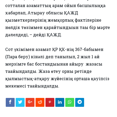
сотталған азаматтың арам ойын басшылыққа
хабарлап, Атырау облысы ҚАЖД
қызметкерлерінің жемқорлық фактілеріне
нөлдік төзіммен қарайтындығын тағы бір мәрте
дәлелдеді, – дейді ҚАЖД.
Сот үкімімен азамат ҚР ҚК-нің 367-бабымен
(Пара беру) кінәлі деп танылып, 2 жыл 1 ай
мерзімге бас бостандығынан айыру жазасы
тағайындалды. Жаза өтеу орны ретінде
қылмыстық-атқару жүйесінің орташа қауіпсіз
мекемесі тағайындалды.