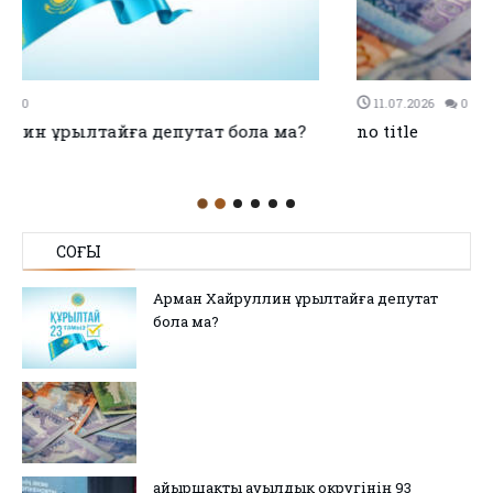
11.07.2026
0
0
no title
СОҢҒЫ
Арман Хайруллин Құрылтайға депутат
бола ма?
Қайыршақты ауылдық округінің 93