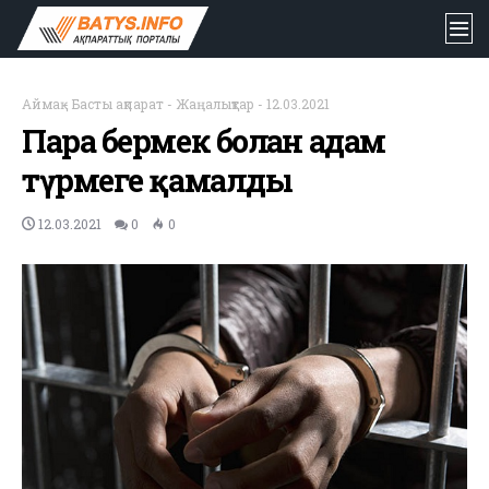
Аймақ
-
Басты ақпарат
-
Жаңалықтар
-
12.03.2021
Пара бермек болған адам
түрмеге қамалды
12.03.2021
0
0