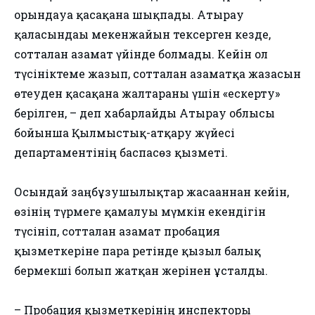
орындауға қасақана шықпады. Атырау
қаласындағы мекенжайын тексерген кезде,
сотталған азамат үйінде болмады. Кейін ол
түсініктеме жазып, сотталған азаматқа жазасын
өтеуден қасақана жалтарғаны үшін «ескерту»
берілген, – деп хабарлайды Атырау облысы
бойынша Қылмыстық-атқару жүйесі
департаментінің баспасөз қызметі.
Осындай заңбұзушылықтар жасағаннан кейін,
өзінің түрмеге қамалуы мүмкін екендігін
түсініп, сотталған азамат пробация
қызметкеріне пара ретінде қызыл балық
бермекші болып жатқан жерінен ұсталды.
– Пробация қызметкерінің инспекторы