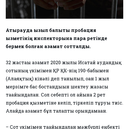
Атырауда қызыл балықты пробация
қызметінің инспекторына пара ретінде
бермек болған азамат сотталды.
32 жастағы азамат 2020 жылы Исатай аудандық
сотының үкімімен ҚР ҚК-нің 190-бабымен
(Алаяқтық) кінәлі деп танылып, оған 1 жыл
мерзімге бас бостандығын шектеу жазасы
тағайындалған. Сол себепті ол айына 2 рет
пробация қызметіне келіп, тіркеліп тұруы тиіс.
Алайда азамат бұл талапты орындамаған.
– Сот үкімімен тағайындалған мәжбүрлі еңбекті