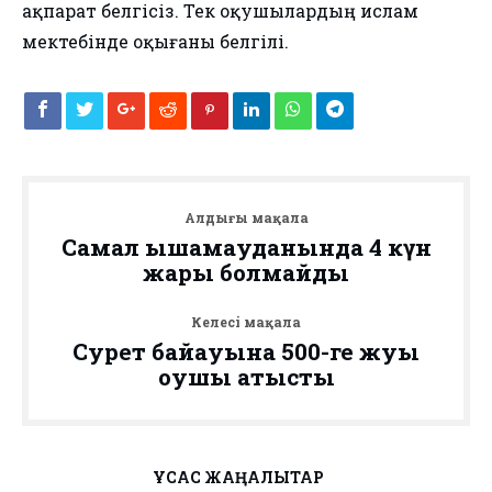
ақпарат белгісіз. Тек оқушылардың ислам
мектебінде оқығаны белгілі.
Алдыңғы мақала
Самал ықшамауданында 4 күн
жарық болмайды
Келесі мақала
Сурет байқауына 500-ге жуық
оқушы қатысты
ҰҚСАС ЖАҢАЛЫҚТАР