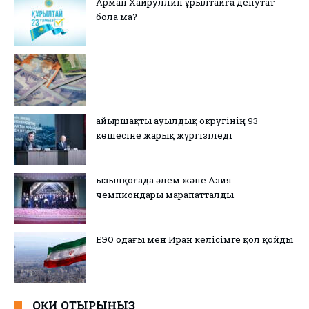
Арман Хайруллин Құрылтайға депутат
бола ма?
Қайыршақты ауылдық округінің 93
көшесіне жарық жүргізіледі
Қызылқоғада әлем және Азия
чемпиондары марапатталды
ЕЭО одағы мен Иран келісімге қол қойды
ОҚИ ОТЫРЫҢЫЗ