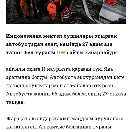
Индонезияда мектеп оқушылары отырған
автобус құздан құлап, кемінде 27 адам қаза
тапқан. Бұл туралы
DW
сайты хабарлайды.
Қайғылы оқиға 11 наурызға қараған түні Ява
аралында болды. Автобуста экскурсиядан келе
жатқан оқушылар мен ата-аналар отырған.
Автобуста жалпы 66 адам болса, оның 27-сі қаза
тапқан.
Жарақат алғандар жақын маңдағы ауруханаға
жеткізілген. Ал қайтыс болғандар туралы