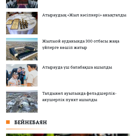
Атыраудың «Жыл кәсіпкері» анықталды
Жылыой ауданында 300 отбасы жаңа
үйлерге көшіп жатыр
Атырауда үш балабақша ашылды
Талдыкөл ауылында фельдшерлік-
акушерлік пункт ашылды
БЕЙНЕБАЯН