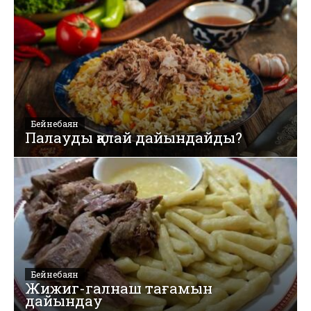
Бейнебаян
Палауды қалай дайындайды?
Бейнебаян
Жижиг-галнаш тағамын
дайындау