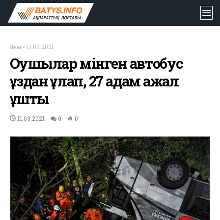
Әлем
-
11.03.2021
Оқушылар мінген автобус
құздан құлап, 27 адам ажал
құшты
11.03.2021
0
0