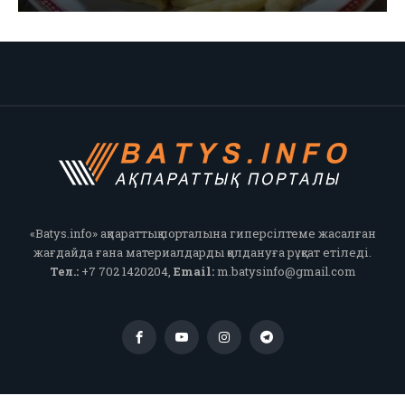
«Batys.info» ақпараттық порталына гиперсілтеме жасалған
жағдайда ғана материалдарды қолдануға рұқсат етіледі.
Тел.:
+7 702 1420204,
Email:
m.batysinfo@gmail.com