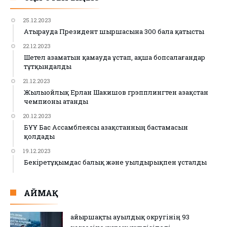
25.12.2023
Атырауда Президент шыршасына 300 бала қатысты
22.12.2023
Шетел азаматын қамауда ұстап, ақша бопсалағандар
тұтқындалды
21.12.2023
Жылыойлық Ерлан Шакишов грэпплингтен Қазақстан
чемпионы атанды
20.12.2023
БҰҰ Бас Ассамблеясы Қазақстанның бастамасын
қолдады
19.12.2023
Бекіретұқымдас балық және уылдырықпен ұсталды
АЙМАҚ
Қайыршақты ауылдық округінің 93