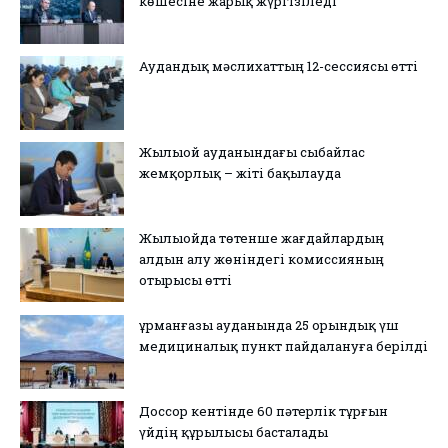
көшесіне жарық жүргізіледі
Аудандық мәслихаттың 12-сессиясы өтті
Жылыой ауданындағы сыбайлас
жемқорлық – жіті бақылауда
Жылыойда төтенше жағдайлардың
алдын алу жөніндегі комиссияның
отырысы өтті
Құрманғазы ауданында 25 орындық үш
медициналық пункт пайдалануға берілді
Доссор кентінде 60 пәтерлік тұрғын
үйдің құрылысы басталады