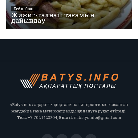
Бейнебаян
Жижиг-галнаш тағамын
дайындау
«Batys.info» ақпараттық порталына гиперсілтеме жасалған
жағдайда ғана материалдарды қолдануға рұқсат етіледі.
Тел.:
+7 702 1420204,
Email:
m.batysinfo@gmail.com