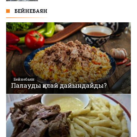
БЕЙНЕБАЯН
Бейнебаян
Палауды қалай дайындайды?