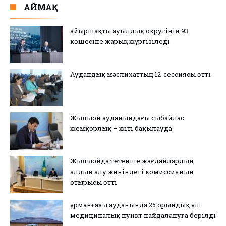
АЙМАҚ
Қайыршақты ауылдық округінің 93
көшесіне жарық жүргізіледі
Аудандық мәслихаттың 12-сессиясы өтті
Жылыой ауданындағы сыбайлас
жемқорлық – жіті бақылауда
Жылыойда төтенше жағдайлардың
алдын алу жөніндегі комиссияның
отырысы өтті
Құрманғазы ауданында 25 орындық үш
медициналық пункт пайдалануға берілді