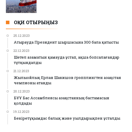
ОҚИ ОТЫРЫҢЫЗ
25.12.2023
Атырауда Президент шыршасына 300 бала қатысты
22.12.2023
Шетел азаматын қамауда ұстап, ақша бопсалағандар
тұтқындалды
21.12.2023
Жылыойлық Ерлан Шакишов грэпплингтен Қазақстан
чемпионы атанды
20.12.2023
БҰҰ Бас Ассамблеясы Қазақстанның бастамасын
қолдады
19.12.2023
Бекіретұқымдас балық және уылдырықпен ұсталды