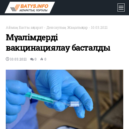
Аймақ
-
Басты ақпарат
-
Денсаулық
-
Жаңалықтар
-
10.03.2021
Мұғалімдерді
вакцинациялау басталды
10.03.2021
0
0