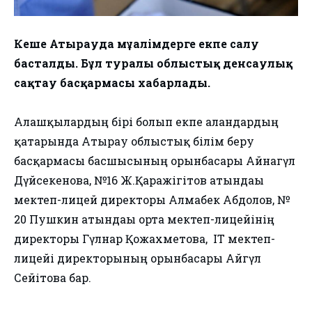
Кеше Атырауда мұғалімдерге екпе салу
басталды. Бұл туралы облыстық денсаулық
сақтау басқармасы хабарлады.
Алғашқылардың бірі болып екпе алғандардың
қатарында Атырау облыстық білім беру
басқармасы басшысының орынбасары Айнагүл
Дүйсекенова, №16 Ж.Қаражігітов атындағы
мектеп-лицей директоры Алмабек Абдолов, №
20 Пушкин атындағы орта мектеп-лицейінің
директоры Гүлнар Қожахметова, IT мектеп-
лицейі директорының орынбасары Айгүл
Сейітова бар.