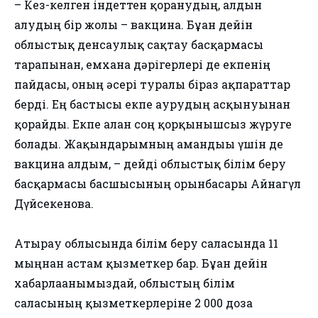
– Кез-келген індеттен қорғанудың, алдын
алудың бір жолы – вакцина. Бұған дейін
облыстық денсаулық сақтау басқармасы
тарапынан, емхана дәрігерлері де екпенің
пайдасы, оның әсері туралы біраз ақпараттар
берді. Ең бастысы екпе аурудың асқынуынан
қорғайды. Екпе алған соң қорқынышсыз жүруге
болады. Жақындарымның амандығы үшін де
вакцина алдым, – дейді облыстық білім беру
басқармасы басшысының орынбасары Айнагүл
Дүйсекенова.
Атырау облысында білім беру саласында 11
мыңнан астам қызметкер бар. Бұған дейін
хабарлағанымыздай, облыстың білім
саласының қызметкерлеріне 2 000 доза