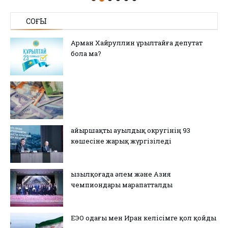
СОҢҒЫ
Арман Хайруллин Құрылтайға депутат
бола ма?
Қайыршақты ауылдық округінің 93
көшесіне жарық жүргізіледі
Қызылқоғада әлем және Азия
чемпиондары марапатталды
ЕЭО одағы мен Иран келісімге қол қойды