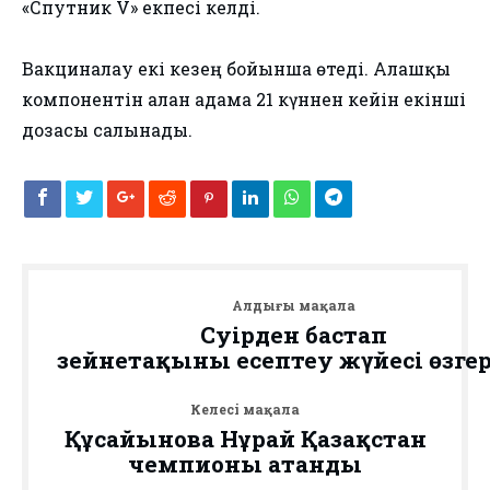
«Спутник V» екпесі келді.
Вакциналау екі кезең бойынша өтеді. Алғашқы
компонентін алған адамға 21 күннен кейін екінші
дозасы салынады.
Алдыңғы мақала
Сәуірден бастап
зейнетақыны есептеу жүйесі өзгер
Келесі мақала
Құсайынова Нұрай Қазақстан
чемпионы атанды