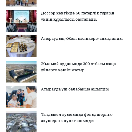
Доссор кентінде 60 пәтерлік тұрғын
үйдің құрылысы басталады
Атыраудың «Жыл кәсіпкері» анықталды
Жылыой ауданында 300 отбасы жаңа
үйлерге көшіп жатыр
Атырауда үш балабақша ашылды
Талдыкөл ауылында фельдшерлік-
акушерлік пункт ашылды