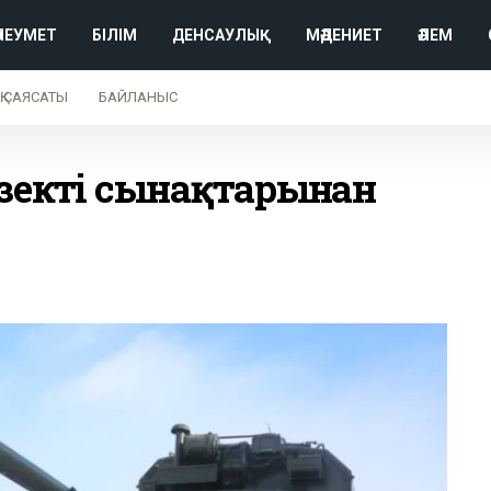
ӘЛЕУМЕТ
БІЛІМ
ДЕНСАУЛЫҚ
МӘДЕНИЕТ
ӘЛЕМ
Қ САЯСАТЫ
БАЙЛАНЫС
езекті сынақтарынан