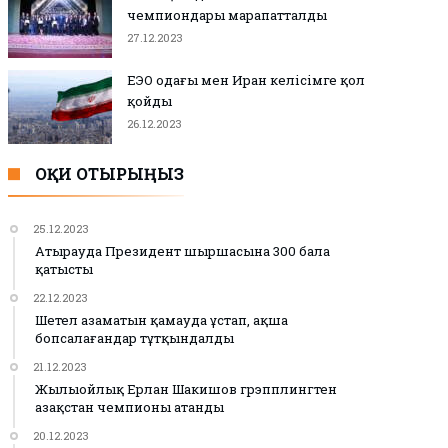
чемпиондары марапатталды
27.12.2023
ЕЭО одағы мен Иран келісімге қол
қойды
26.12.2023
ОҚИ ОТЫРЫҢЫЗ
25.12.2023
Атырауда Президент шыршасына 300 бала
қатысты
22.12.2023
Шетел азаматын қамауда ұстап, ақша
бопсалағандар тұтқындалды
21.12.2023
Жылыойлық Ерлан Шакишов грэпплингтен
Қазақстан чемпионы атанды
20.12.2023