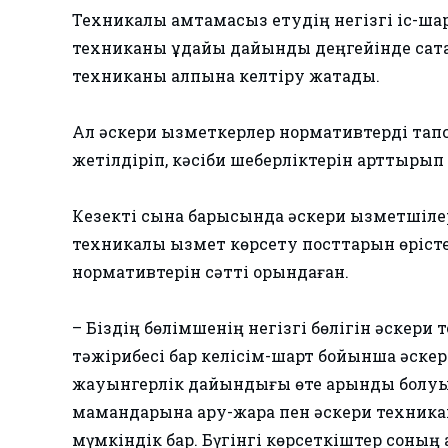
Техникалық қамтамасыз етудің негізгі іс-шар
техниканы ұдайы дайындық деңгейінде сақтап
техниканы қалпына келтіру жатады.
Ал әскери қызметкерлер нормативтерді тапс
жетілдіріп, кәсіби шеберліктерін арттырып
Кезекті сынақ барысында әскери қызметшіл
техникалық қызмет көрсету посттарын өріст
нормативтерін сәтті орындаған.
– Біздің бөлімшенің негізгі бөлігін әскер
тәжірибесі бар келісім-шарт бойынша әскер
жауынгерлік дайындығы өте қарқынды болуы
мамандарына қару-жарақ пен әскери техни
мүмкіндік бар. Бүгінгі көрсеткіштер соның 