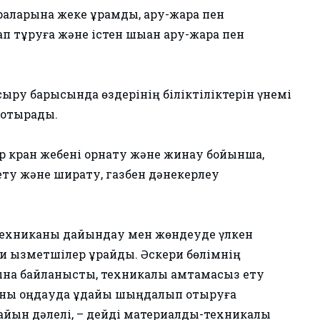
аларына жеке құрамды, қару-жарақ пен
 тұруға және істен шыққан қару-жарақ пен
ыру барысында өздерінің біліктіліктерін үнемі
 отырады.
ер кран жебені орнату және жинау бойынша,
ету және ширату, газбен дәнекерлеу
и техниканы дайындау мен жөндеуде үлкен
и қызметшілер құрайды. Әскери бөлімнің
на байланысты, техникалық қамтамасыз ету
каны оңдауда ұдайы шыңдалып отыруға
айқын дәлелі, – дейді материалдық-техникалық