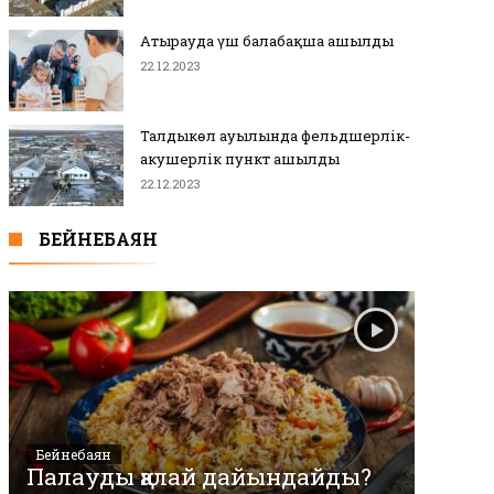
Атырауда үш балабақша ашылды
22.12.2023
Талдыкөл ауылында фельдшерлік-
акушерлік пункт ашылды
22.12.2023
БЕЙНЕБАЯН
Бейнебаян
Палауды қалай дайындайды?