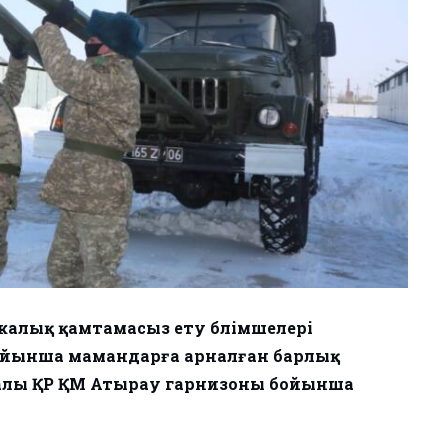
калық қамтамасыз ету бөлімшелері
йынша мамандарға арналған барлық
ралы ҚР ҚМ Атырау гарнизоны бойынша