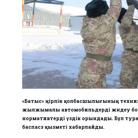
«Батыс» өңірлік қолбасшылығының техни
жылжымалы автомобильдерді жөндеу бо
нормативтерді үздік орындады. Бұл ту
баспасөз қызметі хабарлайды.