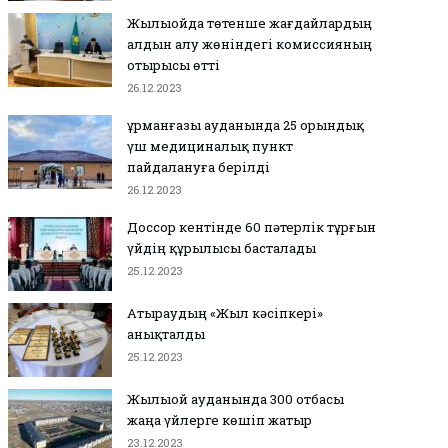
Жылыойда төтенше жағдайлардың
алдын алу жөніндегі комиссияның
отырысы өтті
26.12.2023
Құрманғазы ауданында 25 орындық
үш медициналық пункт
пайдалануға берілді
26.12.2023
Доссор кентінде 60 пәтерлік тұрғын
үйдің құрылысы басталады
25.12.2023
Атыраудың «Жыл кәсіпкері»
анықталды
25.12.2023
Жылыой ауданында 300 отбасы
жаңа үйлерге көшіп жатыр
23.12.2023