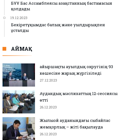
БҰҰ Бас Ассамблеясы Қазақстанның бастамасын
қолдады
19.12.2023
Бекіретұқымдас балық және уылдырықпен
ұсталды
АЙМАҚ
Қайыршақты ауылдық округінің 93
көшесіне жарық жүргізіледі
27.12.2023
Аудандық мәслихаттың 12-сессиясы
өтті
26.12.2023
Жылыой ауданындағы сыбайлас
жемқорлық – жіті бақылауда
26.12.2023