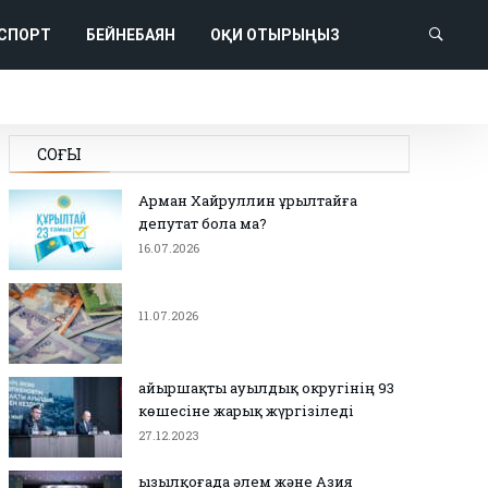
СПОРТ
БЕЙНЕБАЯН
ОҚИ ОТЫРЫҢЫЗ
СОҢҒЫ
Арман Хайруллин Құрылтайға
депутат бола ма?
16.07.2026
11.07.2026
Қайыршақты ауылдық округінің 93
көшесіне жарық жүргізіледі
27.12.2023
Қызылқоғада әлем және Азия