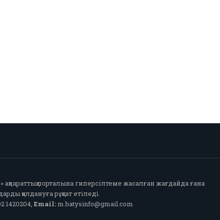
fo» ақпараттық порталына гиперсілтеме жасалған жағдайда ғана
арды қолдануға рұқсат етіледі.
2 1420204,
Email:
m.batysinfo@gmail.com