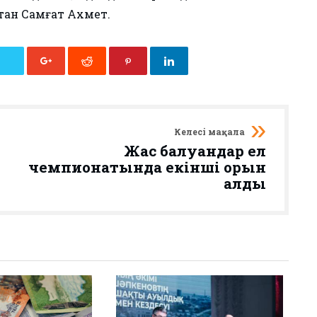
тан Самғат Ахмет.
Келесі мақала
Жас балуандар ел
чемпионатында екінші орын
алды