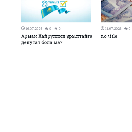
27.12.2023
0
0
26.12.2023
0
Қызылқоғада әлем және Азия
ЕЭО одағы ме
жарық
чемпиондары марапатталды
қол қойды