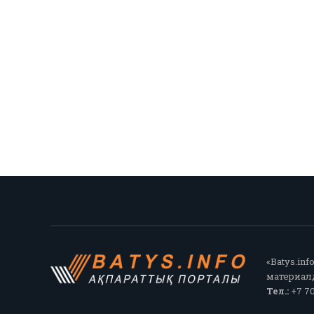
«Batys.in
материалд
Тел.:
+7 70