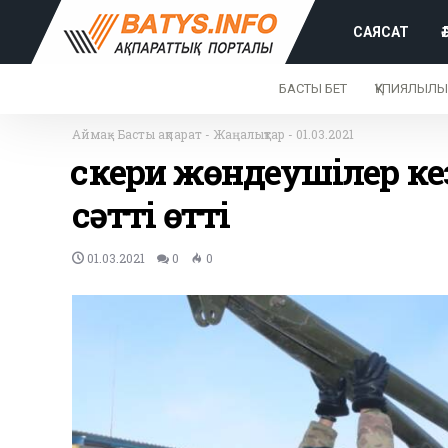
САЯСАТ
БАСТЫ БЕТ
ҚҰПИЯЛЫЛЫ
Аймақ
-
Басты ақпарат
-
Жаңалықтар
-
01.03.2021
Әскери жөндеушілер к
сәтті өтті
01.03.2021
0
0