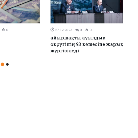
0
26.12.2023
0
0
н Иран келісімге
Аудандық мәслихаттың 12-
сессиясы өтті