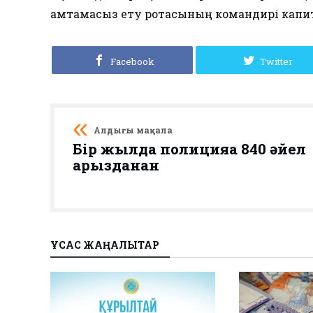
қамтамасыз ету ротасының командирі капи
Facebook
Twitter
Алдыңғы мақала
Бір жылда полицияға 840 әйел
арызданған
ҰҚСАС ЖАҢАЛЫҚТАР