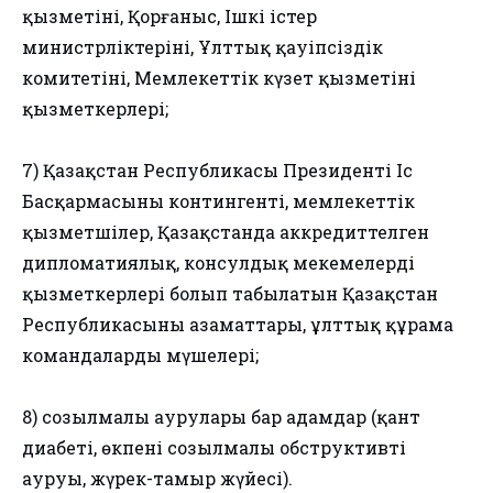
қызметінің, Қорғаныс, Ішкі істер
министрліктерінің, Ұлттық қауіпсіздік
комитетінің, Мемлекеттік күзет қызметінің
қызметкерлері;
7) Қазақстан Республикасы Президенті Іс
Басқармасының контингенті, мемлекеттік
қызметшілер, Қазақстанда аккредиттелген
дипломатиялық, консулдық мекемелердің
қызметкерлері болып табылатын Қазақстан
Республикасының азаматтары, ұлттық құрама
командалардың мүшелері;
8) созылмалы аурулары бар адамдар (қант
диабеті, өкпенің созылмалы обструктивті
ауруы, жүрек-тамыр жүйесі).