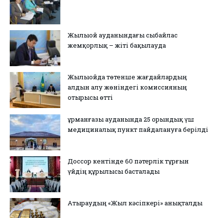
Жылыой ауданындағы сыбайлас
жемқорлық – жіті бақылауда
Жылыойда төтенше жағдайлардың
алдын алу жөніндегі комиссияның
отырысы өтті
Құрманғазы ауданында 25 орындық үш
медициналық пункт пайдалануға берілді
Доссор кентінде 60 пәтерлік тұрғын
үйдің құрылысы басталады
Атыраудың «Жыл кәсіпкері» анықталды