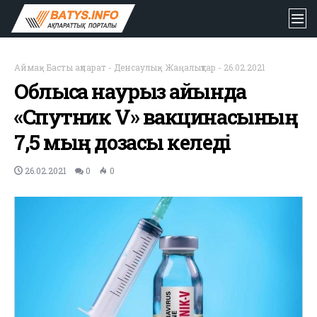
Аймақ
-
Басты ақпарат
-
Денсаулық
-
Жаңалықтар
-
26.02.2021
Облысқа наурыз айында
«Спутник V» вакцинасының
7,5 мың дозасы келеді
26.02.2021
0
0