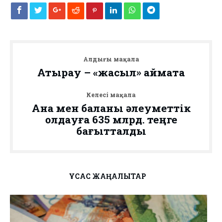
Алдыңғы мақала
Атырау – «жасыл» аймақта
Келесі мақала
Ана мен баланы әлеуметтік
қолдауға 635 млрд. теңге
бағытталды
ҰҚСАС ЖАҢАЛЫҚТАР