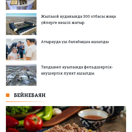
Жылыой ауданында 300 отбасы жаңа
үйлерге көшіп жатыр
Атырауда үш балабақша ашылды
Талдыкөл ауылында фельдшерлік-
акушерлік пункт ашылды
БЕЙНЕБАЯН