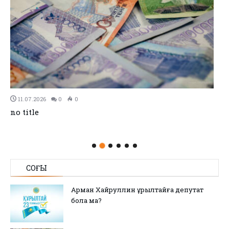
11.07.2026
0
0
no title
СОҢҒЫ
Арман Хайруллин Құрылтайға депутат
бола ма?