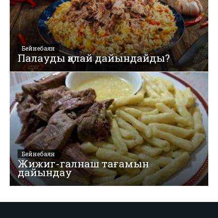
Бейнебаян
Палауды қалай дайындайды?
Бейнебаян
Жижиг-галнаш тағамын
дайындау