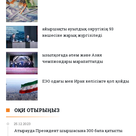
Қайыршақты ауылдық округінің 93
көшесіне жарық жүргізіледі
Қызылқоғада әлем және Азия
чемпиондары марапатталды
ЕЭО одағы мен Иран келісімге қол қойды
ОҚИ ОТЫРЫҢЫЗ
25.12.2023
Атырауда Президент шыршасына 300 бала қатысты