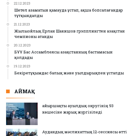
22.12.2023
Шетел азаматын қамауда ұстап, ақша бопсалағандар
тұтқындалды
21.12.2023
Жылыойлық Ерлан Шакишов грэпплингтен Қазақстан
чемпионы атанды
20.12.2023
БҰҰ Бас Ассамблеясы Қазақстанның бастамасын
қолдады
19.12.2023
Бекіретұқымдас балық және уылдырықпен ұсталды
АЙМАҚ
Қайыршақты ауылдық округінің 93
көшесіне жарық жүргізіледі
Аудандық мәслихаттың 12-сессиясы өтті