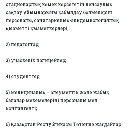
стационарлық көмек көрсететін денсаулық
сақтау ұйымдарының қабылдау бөлмелерінің
персоналы, санитариялық-эпидемиологиялық
қызметтің қызметкерлері;
2) педагогтар;
3) учаскелік полицейлер;
4) студенттер;
5) медициналық – әлеуметтік және жабық
балалар мекемелерінің персоналы мен
контингенті;
6) Қазақстан Республикасы Төтенше жағдайлар