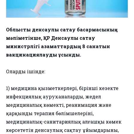
Облыстық денсаулық сақтау басқармасының
мәліметінше, ҚР Денсаулық сақтау
министрлігі азаматтардың 8 санатын
вакцинациялауды ұсынды.
Олардың ішінде:
1) медицина қызметкерлері, бірінші кезекте
инфекциялық ауруханалардың, жедел
медициналық көмектің, реанимация және
қарқынды терапия бөлімшелерінің,
медициналық-санитариялық алғашқы көмек
көрсететін денсаулық сақтау ұйымдарының,