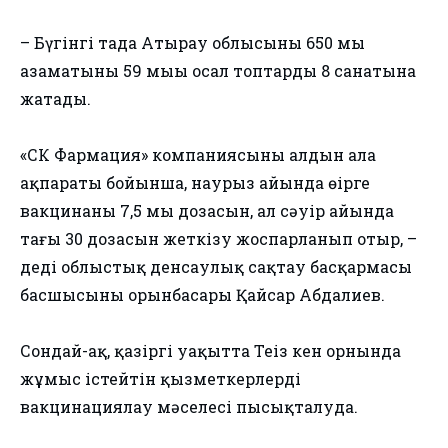
– Бүгінгі таңда Атырау облысының 650 мың
азаматының 59 мыңы осал топтардың 8 санатына
жатады.
«СК Фармация» компаниясының алдын ала
ақпараты бойынша, наурыз айында өңірге
вакцинаның 7,5 мың дозасын, ал сәуір айында
тағы 30 дозасын жеткізу жоспарланып отыр, –
деді облыстық денсаулық сақтау басқармасы
басшысының орынбасары Қайсар Абдалиев.
Сондай-ақ, қазіргі уақытта Теңіз кен орнында
жұмыс істейтін қызметкерлерді
вакцинациялау мәселесі пысықталуда.