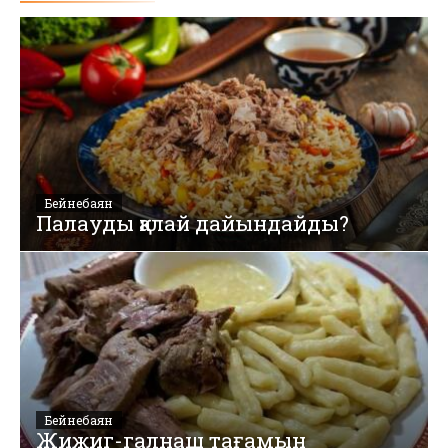
Бейнебаян
Палауды қалай дайындайды?
Бейнебаян
Жижиг-галнаш тағамын