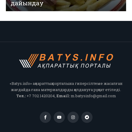
дайындау
«Batys.info» ақпараттық порталына гиперсілтеме жасалған
жағдайда ғана материалдарды қолдануға рұқсат етіледі.
Тел.:
+7 702 1420204,
Email:
m.batysinfo@gmail.com