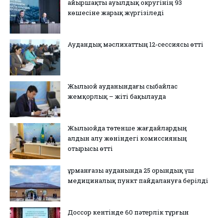
Қайыршақты ауылдық округінің 93
көшесіне жарық жүргізіледі
Аудандық мәслихаттың 12-сессиясы өтті
Жылыой ауданындағы сыбайлас
жемқорлық – жіті бақылауда
Жылыойда төтенше жағдайлардың
алдын алу жөніндегі комиссияның
отырысы өтті
Құрманғазы ауданында 25 орындық үш
медициналық пункт пайдалануға берілді
Доссор кентінде 60 пәтерлік тұрғын