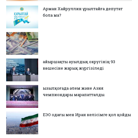
Арман Хайруллин Құрылтайға депутат
бола ма?
Қайыршақты ауылдық округінің 93
көшесіне жарық жүргізіледі
Қызылқоғада әлем және Азия
чемпиондары марапатталды
ЕЭО одағы мен Иран келісімге қол қойды