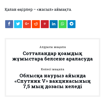
Қалған өңірлер – «жасыл» аймақта.
Алдыңғы мақала
Сотталғандар қоғамдық
жұмыстарға белсене араласуда
Келесі мақала
Облысқа наурыз айында
«Спутник V» вакцинасының
7,5 мың дозасы келеді