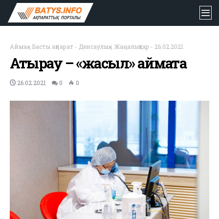
Аймақ
-
Басты ақпарат
-
Денсаулық
-
Жаңалықтар
-
26.02.2021
Атырау – «жасыл» аймақта
26.02.2021
0
0