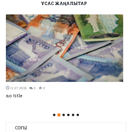
ҰҚСАС ЖАҢАЛЫҚТАР
11.07.2026
0
0
no title
СОҢҒЫ