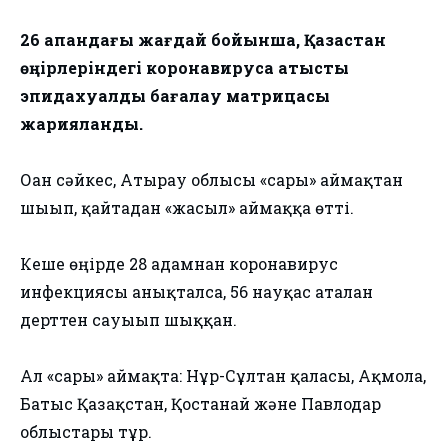
26 ақпандағы жағдай бойынша, Қазақстан
өңірлеріндегі коронавирусқа қатысты
эпидахуалды бағалау матрицасы
жарияланды.
Оған сәйкес, Атырау облысы «сары» аймақтан
шығып, қайтадан «жасыл» аймаққа өтті.
Кеше өңірде 28 адамнан коронавирус
инфекциясы анықталса, 56 науқас аталған
дерттен сауығып шыққан.
Ал «сары» аймақта: Нұр-Сұлтан қаласы, Ақмола,
Батыс Қазақстан, Қостанай және Павлодар
облыстары тұр.