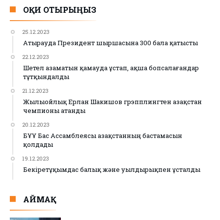
ОҚИ ОТЫРЫҢЫЗ
25.12.2023
Атырауда Президент шыршасына 300 бала қатысты
22.12.2023
Шетел азаматын қамауда ұстап, ақша бопсалағандар
тұтқындалды
21.12.2023
Жылыойлық Ерлан Шакишов грэпплингтен Қазақстан
чемпионы атанды
20.12.2023
БҰҰ Бас Ассамблеясы Қазақстанның бастамасын
қолдады
19.12.2023
Бекіретұқымдас балық және уылдырықпен ұсталды
АЙМАҚ