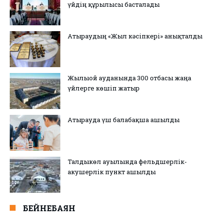
үйдің құрылысы басталады
Атыраудың «Жыл кәсіпкері» анықталды
Жылыой ауданында 300 отбасы жаңа
үйлерге көшіп жатыр
Атырауда үш балабақша ашылды
Талдыкөл ауылында фельдшерлік-
акушерлік пункт ашылды
БЕЙНЕБАЯН