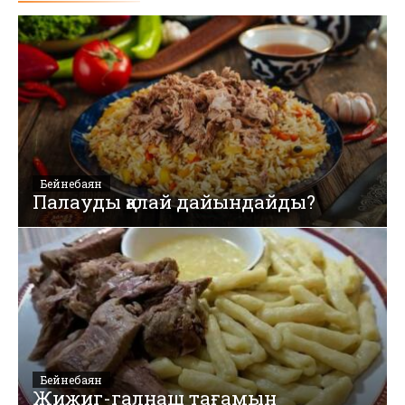
Бейнебаян
Палауды қалай дайындайды?
Бейнебаян
Жижиг-галнаш тағамын