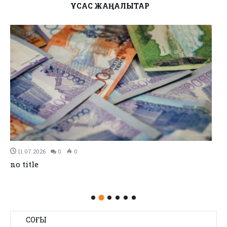
ҰҚСАС ЖАҢАЛЫҚТАР
11.07.2026
0
0
no title
СОҢҒЫ