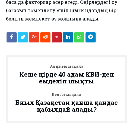
басқа да факторлар әсер етеді. Өңірлердегі су
бағасын төмендету үшін шығындардың бір
бөлігін мемлекет өз мойнына алады.
Алдыңғы мақала
Кеше өңірде 40 адам КВИ-ден
емделіп шықты
Келесі мақала
Биыл Қазақстан қанша қандас
қабылдай алады?