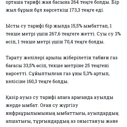
орташа тарифі жан басына 264 теңге болды. Бір
жыл бұрын бұл көрсеткіш 173,3 теңге еді.
Ыстық су тарифі бір жылда 15,5% қымбаттап, 1
текше метрі үшін 267,6 теңгеге жетті. Суық су 3%
өсіп, 1 текше метрі үшін 70,4 теңге болды.
Тарату желілері арқылы жіберілетін табиғи газ
бағасы 33,5% өсіп, текше метріне 25 теңгені
көрсетті. Сұйылтылған газ құны 5,3% артып,
келісіне 160,3 теңге болды.
Қазір ауыз су тарифі қалаға қарағанда ауылдық
жерде қымбат. Оған су жүргізу
инфрақұрылымының қымбаттығы, ауылдардың
алшақтығы, тұрғындардың аз қоныстануы және