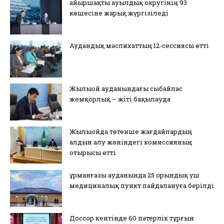
Қайыршақты ауылдық округінің 93
көшесіне жарық жүргізіледі
Аудандық мәслихаттың 12-сессиясы өтті
Жылыой ауданындағы сыбайлас
жемқорлық – жіті бақылауда
Жылыойда төтенше жағдайлардың
алдын алу жөніндегі комиссияның
отырысы өтті
Құрманғазы ауданында 25 орындық үш
медициналық пункт пайдалануға берілді
Доссор кентінде 60 пәтерлік тұрғын