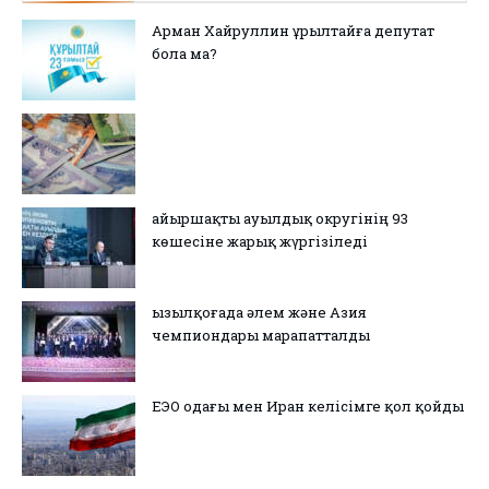
Арман Хайруллин Құрылтайға депутат
бола ма?
Қайыршақты ауылдық округінің 93
көшесіне жарық жүргізіледі
Қызылқоғада әлем және Азия
чемпиондары марапатталды
ЕЭО одағы мен Иран келісімге қол қойды