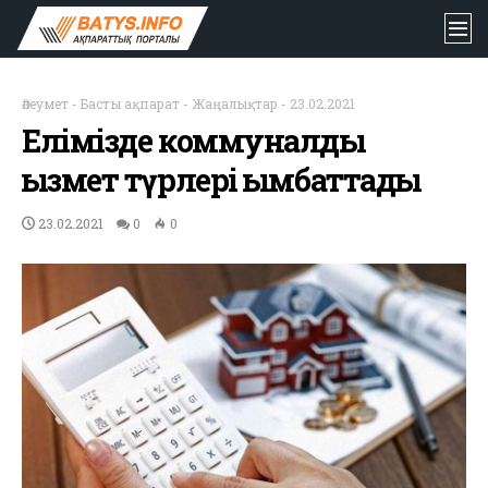
Әлеумет
-
Басты ақпарат
-
Жаңалықтар
-
23.02.2021
Елімізде коммуналдық
қызмет түрлері қымбаттады
23.02.2021
0
0