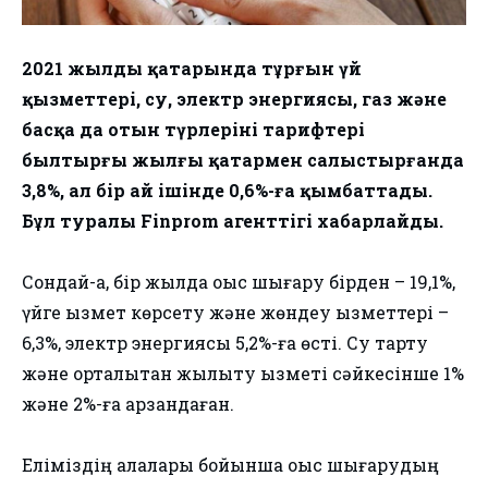
2021 жылдың қаңтарында тұрғын үй
қызметтері, су, электр энергиясы, газ және
басқа да отын түрлерінің тарифтері
былтырғы жылғы қаңтармен салыстырғанда
3,8%, ал бір ай ішінде 0,6%-ға қымбаттады.
Бұл туралы Finprom агенттігі хабарлайды.
Сондай-ақ, бір жылда қоқыс шығару бірден – 19,1%,
үйге қызмет көрсету және жөндеу қызметтері –
6,3%, электр энергиясы 5,2%-ға өсті. Су тарту
және орталықтан жылыту қызметі сәйкесінше 1%
және 2%-ға арзандаған.
Еліміздің қалалары бойынша қоқыс шығарудың