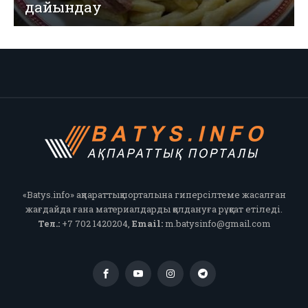
дайындау
«Batys.info» ақпараттық порталына гиперсілтеме жасалған
жағдайда ғана материалдарды қолдануға рұқсат етіледі.
Тел.:
+7 702 1420204,
Email:
m.batysinfo@gmail.com