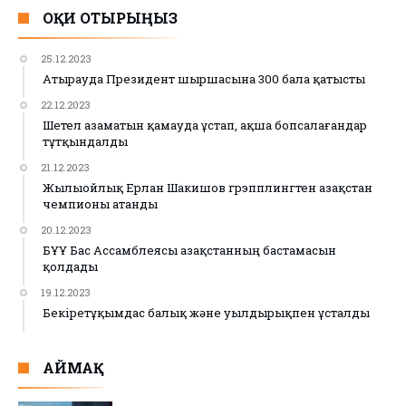
ОҚИ ОТЫРЫҢЫЗ
25.12.2023
Атырауда Президент шыршасына 300 бала қатысты
22.12.2023
Шетел азаматын қамауда ұстап, ақша бопсалағандар
тұтқындалды
21.12.2023
Жылыойлық Ерлан Шакишов грэпплингтен Қазақстан
чемпионы атанды
20.12.2023
БҰҰ Бас Ассамблеясы Қазақстанның бастамасын
қолдады
19.12.2023
Бекіретұқымдас балық және уылдырықпен ұсталды
АЙМАҚ