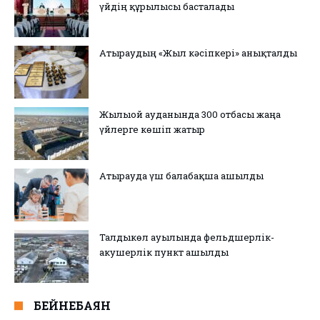
үйдің құрылысы басталады
Атыраудың «Жыл кәсіпкері» анықталды
Жылыой ауданында 300 отбасы жаңа
үйлерге көшіп жатыр
Атырауда үш балабақша ашылды
Талдыкөл ауылында фельдшерлік-
акушерлік пункт ашылды
БЕЙНЕБАЯН