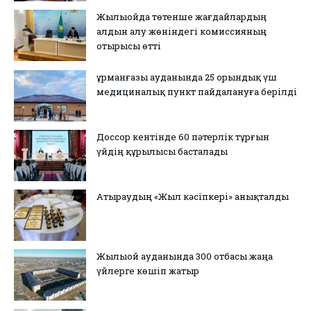
Жылыойда төтенше жағдайлардың
алдын алу жөніндегі комиссияның
отырысы өтті
Құрманғазы ауданында 25 орындық үш
медициналық пункт пайдалануға берілді
Доссор кентінде 60 пәтерлік тұрғын
үйдің құрылысы басталады
Атыраудың «Жыл кәсіпкері» анықталды
Жылыой ауданында 300 отбасы жаңа
үйлерге көшіп жатыр