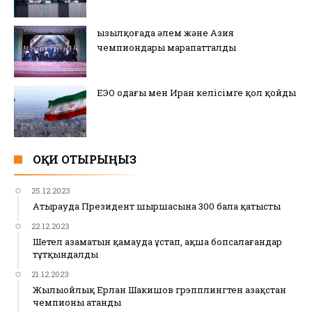
Қызылқоғада әлем және Азия
чемпиондары марапатталды
ЕЭО одағы мен Иран келісімге қол қойды
ОҚИ ОТЫРЫҢЫЗ
25.12.2023
Атырауда Президент шыршасына 300 бала қатысты
22.12.2023
Шетел азаматын қамауда ұстап, ақша бопсалағандар
тұтқындалды
21.12.2023
Жылыойлық Ерлан Шакишов грэпплингтен Қазақстан
чемпионы атанды