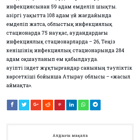
инфекциясынан 59 адам емделіп шықты.
Қазіргі уақытта 108 адам үй жағдайында
емделіп жатса, облыстық инфекциялық
стационарда 75 науқас, аудандардағы
инфекциялық стационарларда – 26, Теңіз
кенішінің инфекциялық стационарында 284
адам оқшауланып ем қабылдауда.
Қауіпті індет жұқтырғандар санының тәуліктік
көрсеткіші бойынша Атырау облысы – «жасыл
аймақта».
Алдыңғы мақала