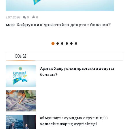
11.07.2026
0
0
no title
СОҢҒЫ
Арман Хайруллин Құрылтайға депутат
бола ма?
Қайыршақты ауылдық округінің 93
көшесіне жарық жүргізіледі