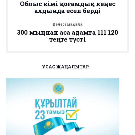
Облыс әкімі қоғамдық кеңес
алдында есеп берді
Келесі мақала
300 мыңнан аса адамға 111 120
теңге түсті
ҰҚСАС ЖАҢАЛЫҚТАР