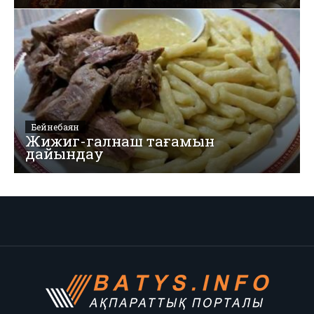
Бейнебаян
Жижиг-галнаш тағамын
дайындау