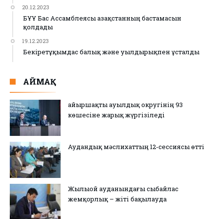
20.12.2023
БҰҰ Бас Ассамблеясы Қазақстанның бастамасын
қолдады
19.12.2023
Бекіретұқымдас балық және уылдырықпен ұсталды
АЙМАҚ
Қайыршақты ауылдық округінің 93
көшесіне жарық жүргізіледі
Аудандық мәслихаттың 12-сессиясы өтті
Жылыой ауданындағы сыбайлас
жемқорлық – жіті бақылауда