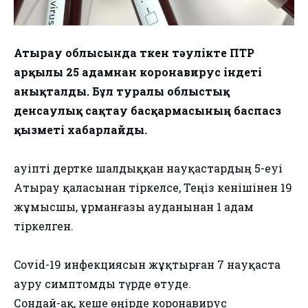
Атырау облысында өткен тәулікте
ПТР
арқылы
25 адамнан коронавирус індеті
анықталды. Бұл туралы облыстық
денсаулық сақтау басқармасының баспасөз
қызметі хабарлайды.
Қауіпті дертке шалдыққан науқастардың 5-еуі
Атырау қаласынан тіркелсе, Теңіз кенішінен 19
жұмысшы, Құрманғазы ауданынан 1 адам
тіркелген.
Covid-19 инфекциясын жұқтырған 7 науқаста
ауру симптомды түрде өтуде.
Сондай-ақ, кеше өңірде коронавирус