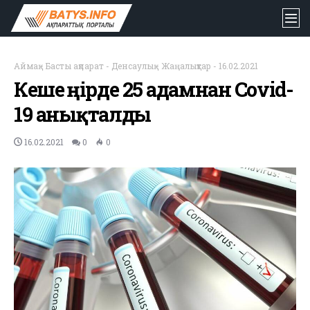
Аймақ
-
Басты ақпарат
-
Денсаулық
-
Жаңалықтар
-
16.02.2021
Кеше өңірде 25 адамнан Covid-
19 анықталды
16.02.2021
0
0