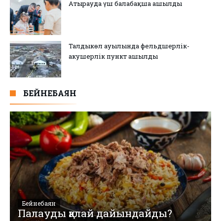
Атырауда үш балабақша ашылды
Талдыкөл ауылында фельдшерлік-
акушерлік пункт ашылды
БЕЙНЕБАЯН
Бейнебаян
Палауды қалай дайындайды?