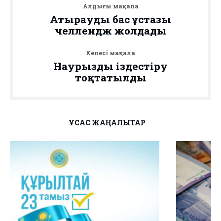
Алдыңғы мақала
Атыраудың бас ұстазы
челлендж жолдады
Келесі мақала
Наурызды іздестіру
тоқтатылды
ҰҚСАС ЖАҢАЛЫҚТАР