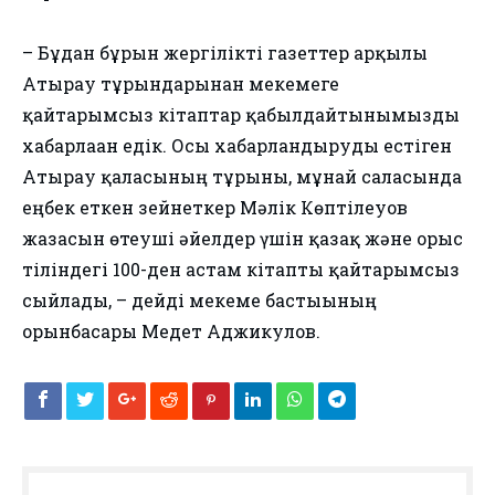
– Бұдан бұрын жергілікті газеттер арқылы
Атырау тұрғындарынан мекемеге
қайтарымсыз кітаптар қабылдайтынымызды
хабарлаған едік. Осы хабарландыруды естіген
Атырау қаласының тұрғыны, мұнай саласында
еңбек еткен зейнеткер Мәлік Көптілеуов
жазасын өтеуші әйелдер үшін қазақ және орыс
тіліндегі 100-ден астам кітапты қайтарымсыз
сыйлады, – дейді мекеме бастығының
орынбасары Медет Аджикулов.