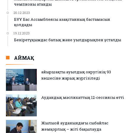
чемпионы атанды
20.12.2023
БҰҰ Бас Ассамблеясы Қазақстанның бастамасын
қолдады
19.12.2023
Бекіретұқымдас балық және уылдырықпен ұсталды
АЙМАҚ
Қайыршақты ауылдық округінің 93
көшесіне жарық жүргізіледі
Аудандық мәслихаттың 12-сессиясы өтті
Жылыой ауданындағы сыбайлас
жемқорлық – жіті бақылауда