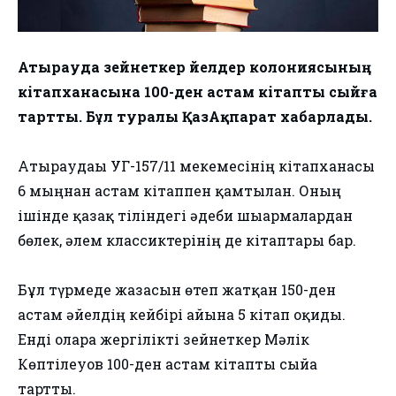
Атырауда зейнеткер әйелдер колониясының
кітапханасына 100-ден астам кітапты сыйға
тартты. Бұл туралы ҚазАқпарат хабарлады.
Атыраудағы УГ-157/11 мекемесінің кітапханасы
6 мыңнан астам кітаппен қамтылған. Оның
ішінде қазақ тіліндегі әдеби шығармалардан
бөлек, әлем классиктерінің де кітаптары бар.
Бұл түрмеде жазасын өтеп жатқан 150-ден
астам әйелдің кейбірі айына 5 кітап оқиды.
Енді оларға жергілікті зейнеткер Мәлік
Көптілеуов 100-ден астам кітапты сыйға
тартты.