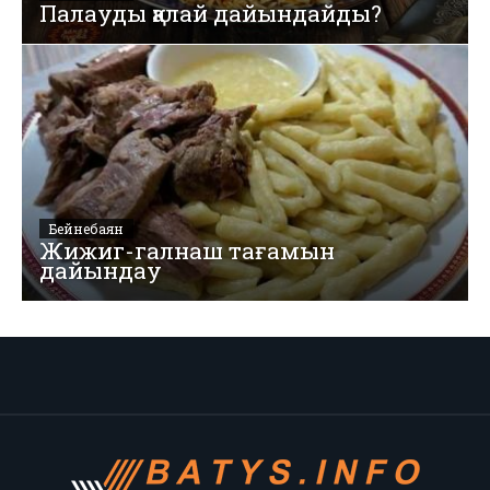
Палауды қалай дайындайды?
Бейнебаян
Жижиг-галнаш тағамын
дайындау