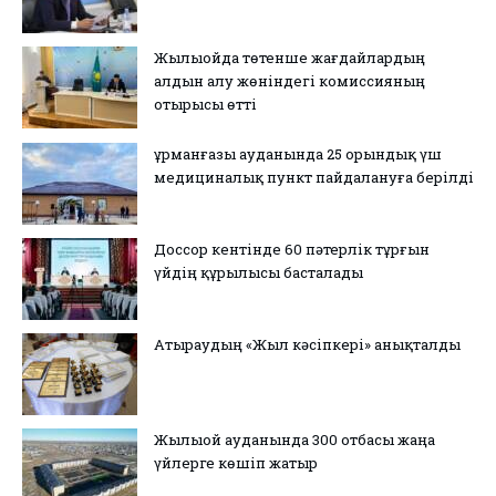
Жылыойда төтенше жағдайлардың
алдын алу жөніндегі комиссияның
отырысы өтті
Құрманғазы ауданында 25 орындық үш
медициналық пункт пайдалануға берілді
Доссор кентінде 60 пәтерлік тұрғын
үйдің құрылысы басталады
Атыраудың «Жыл кәсіпкері» анықталды
Жылыой ауданында 300 отбасы жаңа
үйлерге көшіп жатыр