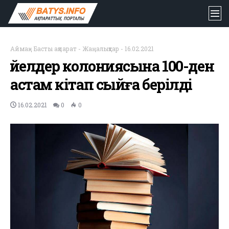
Аймақ
-
Басты ақпарат
-
Жаңалықтар
-
16.02.2021
Әйелдер колониясына 100-ден
астам кітап сыйға берілді
16.02.2021
0
0