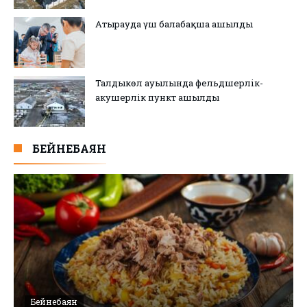
Атырауда үш балабақша ашылды
Талдыкөл ауылында фельдшерлік-
акушерлік пункт ашылды
БЕЙНЕБАЯН
Бейнебаян