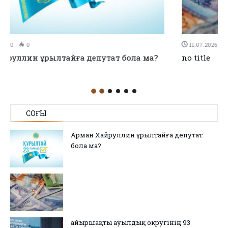
11.07.2026
0
0
no title
СОҢҒЫ
Арман Хайруллин Құрылтайға депутат
бола ма?
Қайыршақты ауылдық округінің 93