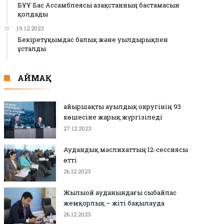
БҰҰ Бас Ассамблеясы Қазақстанның бастамасын
қолдады
19.12.2023
Бекіретұқымдас балық және уылдырықпен
ұсталды
АЙМАҚ
Қайыршақты ауылдық округінің 93
көшесіне жарық жүргізіледі
27.12.2023
Аудандық мәслихаттың 12-сессиясы
өтті
26.12.2023
Жылыой ауданындағы сыбайлас
жемқорлық – жіті бақылауда
26.12.2023