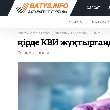
САЯСАТ
БАСТЫ БЕТ
ҚҰПИЯЛЫЛЫ
Аймақ
-
Басты ақпарат
-
Денсаулық
-
Жаңалықтар
-
15.02.2021
Өңірде КВИ жұқтырған
15.02.2021
0
0