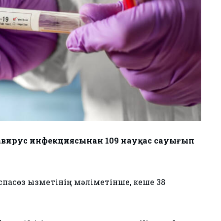
авирус инфекциясынан 109 науқас сауығып
спасөз қызметінің мәліметінше, кеше 38