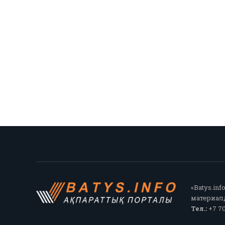
«Batys.in
материалд
Тел.:
+7 70