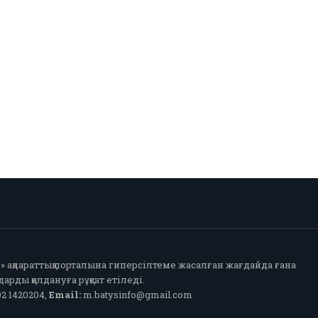
fo» ақпараттық порталына гиперсілтеме жасалған жағдайда ғана
арды қолдануға рұқсат етіледі.
2 1420204,
Email:
m.batysinfo@gmail.com