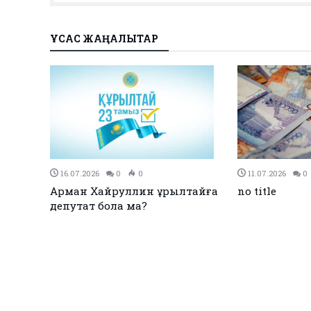
ҰҚСАС ЖАҢАЛЫҚТАР
27.12.2023
0
0
26.12.2023
0
Қызылқоғада әлем және Азия
ЕЭО одағы ме
жарық
чемпиондары марапатталды
қол қойды