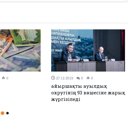
0
26.12.2023
0
0
н Иран келісімге
Аудандық мәслихаттың 12-
сессиясы өтті