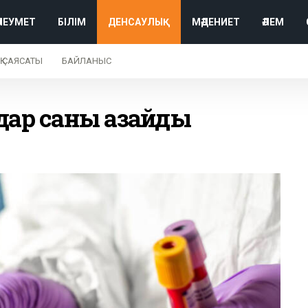
ӘЛЕУМЕТ
БІЛІМ
ДЕНСАУЛЫҚ
МӘДЕНИЕТ
ӘЛЕМ
Қ САЯСАТЫ
БАЙЛАНЫС
дар саны азайды