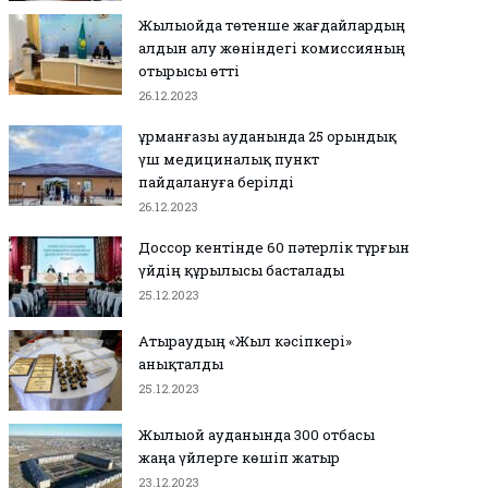
Жылыойда төтенше жағдайлардың
алдын алу жөніндегі комиссияның
отырысы өтті
26.12.2023
Құрманғазы ауданында 25 орындық
үш медициналық пункт
пайдалануға берілді
26.12.2023
Доссор кентінде 60 пәтерлік тұрғын
үйдің құрылысы басталады
25.12.2023
Атыраудың «Жыл кәсіпкері»
анықталды
25.12.2023
Жылыой ауданында 300 отбасы
жаңа үйлерге көшіп жатыр
23.12.2023