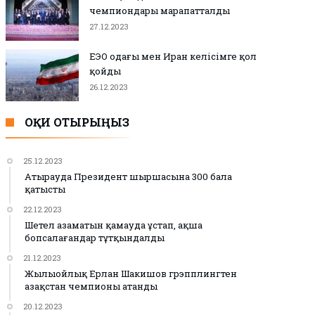
чемпиондары марапатталды
27.12.2023
ЕЭО одағы мен Иран келісімге қол
қойды
26.12.2023
ОҚИ ОТЫРЫҢЫЗ
25.12.2023
Атырауда Президент шыршасына 300 бала
қатысты
22.12.2023
Шетел азаматын қамауда ұстап, ақша
бопсалағандар тұтқындалды
21.12.2023
Жылыойлық Ерлан Шакишов грэпплингтен
Қазақстан чемпионы атанды
20.12.2023