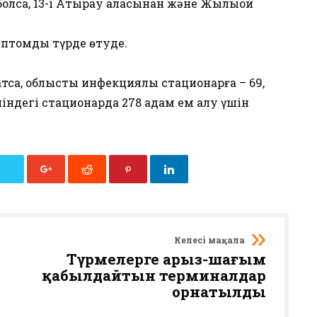
олса, 13-і Атырау қаласынан және Жылыой
имптомды түрде өтуде.
са, облыстық инфекциялық стационарға – 69,
шіндегі стационарда 278 адам ем алу үшін
Келесі мақала
Түрмелерге арыз-шағым
қабылдайтын терминалдар
орнатылды