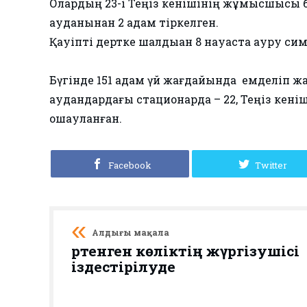
Олардың 23-і Теңіз кенішінің жұмысшысы б
ауданынан 2 адам тіркелген.
Қауіпті дертке шалдыққан 8 науқаста ауру с
Бүгінде 151 адам үй жағдайында емделіп жат
аудандардағы стационарда – 22, Теңіз кені
оқшауланған.
Facebook
Twitter
Алдыңғы мақала
Өртенген көліктің жүргізушісі
іздестірілуде