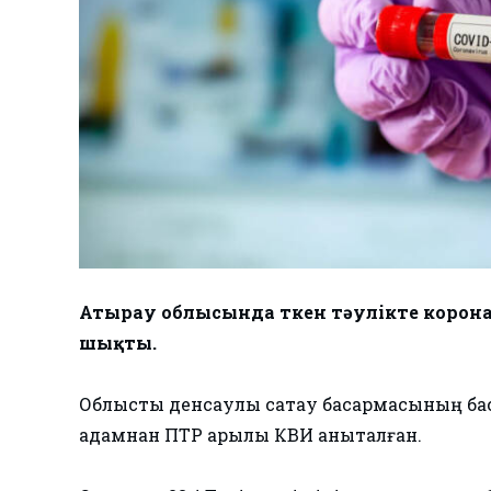
Атырау облысында өткен тәулікте корон
шықты.
Облыстық денсаулық сақтау басқармасының ба
адамнан ПТР арқылы КВИ анықталған.