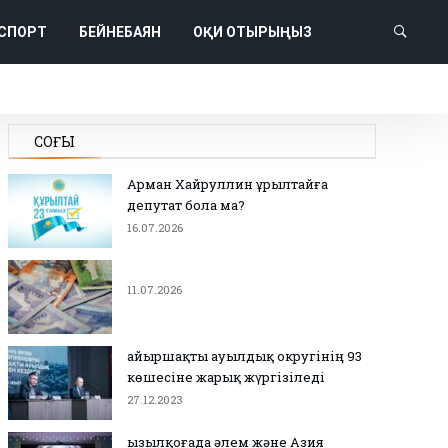
СПОРТ
БЕЙНЕБАЯН
ОҚИ ОТЫРЫҢЫЗ
СОҢҒЫ
Арман Хайруллин Құрылтайға
депутат бола ма?
16.07.2026
11.07.2026
Қайыршақты ауылдық округінің 93
көшесіне жарық жүргізіледі
27.12.2023
Қызылқоғада әлем және Азия