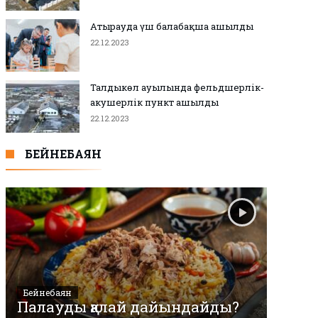
Атырауда үш балабақша ашылды
22.12.2023
Талдыкөл ауылында фельдшерлік-
акушерлік пункт ашылды
22.12.2023
БЕЙНЕБАЯН
Бейнебаян
Палауды қалай дайындайды?