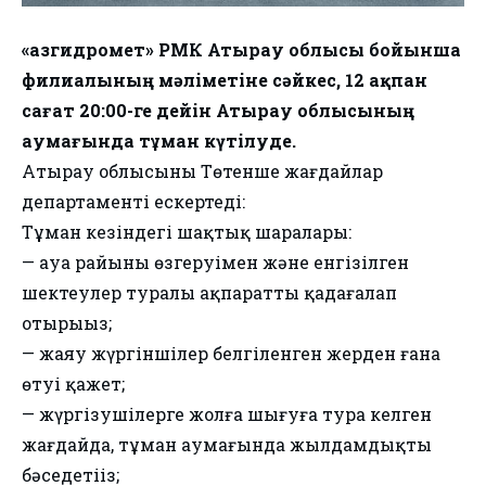
«Қазгидромет» РМК Атырау облысы бойынша
филиалының мәліметіне сәйкес, 12 ақпан
сағат 20:00-ге дейін Атырау облысының
аумағында тұман күтілуде.
Атырау облысының Төтенше жағдайлар
департаменті ескертеді:
Тұман кезіндегі шақтық шаралары:
— ауа райының өзгеруімен және енгізілген
шектеулер туралы ақпаратты қадағалап
отырыңыз;
— жаяу жүргіншілер белгіленген жерден ғана
өтуі қажет;
— жүргізушілерге жолға шығуға тура келген
жағдайда, тұман аумағында жылдамдықты
бәсеңдетіңіз;