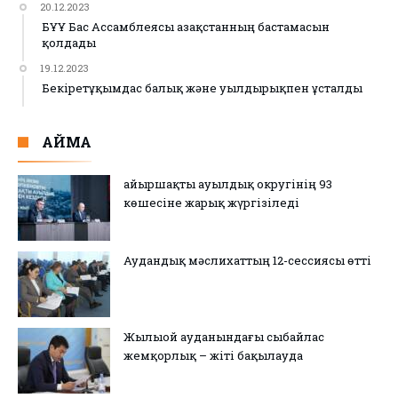
20.12.2023
БҰҰ Бас Ассамблеясы Қазақстанның бастамасын
қолдады
19.12.2023
Бекіретұқымдас балық және уылдырықпен ұсталды
АЙМАҚ
Қайыршақты ауылдық округінің 93
көшесіне жарық жүргізіледі
Аудандық мәслихаттың 12-сессиясы өтті
Жылыой ауданындағы сыбайлас
жемқорлық – жіті бақылауда