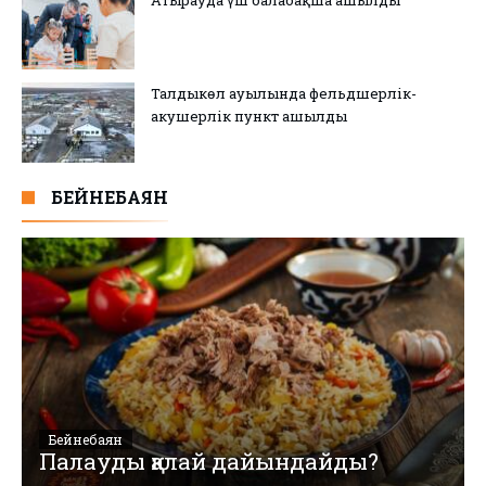
Талдыкөл ауылында фельдшерлік-
акушерлік пункт ашылды
БЕЙНЕБАЯН
Бейнебаян
Палауды қалай дайындайды?