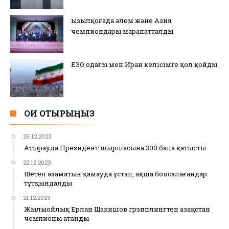
Қызылқоғада әлем және Азия
чемпиондары марапатталды
ЕЭО одағы мен Иран келісімге қол қойды
ОҚИ ОТЫРЫҢЫЗ
25.12.2023
Атырауда Президент шыршасына 300 бала қатысты
22.12.2023
Шетел азаматын қамауда ұстап, ақша бопсалағандар
тұтқындалды
21.12.2023
Жылыойлық Ерлан Шакишов грэпплингтен Қазақстан
чемпионы атанды