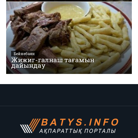
Бейнебаян
Жижиг-галнаш тағамын
дайындау