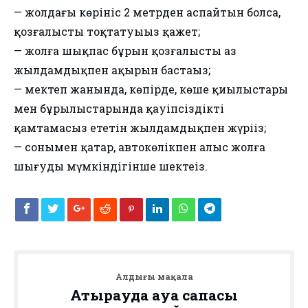
— жолдағы көрініс 2 метрден аспайтын болса,
қозғалысты тоқтатуыңыз қажет;
— жолға шықпас бұрын қозғалысты аз
жылдамдықпен ақырын бастаңыз;
— мектеп жанында, көпірде, көше қиылыстары
мен бұрылыстарында қауіпсіздікті
қамтамасыз ететін жылдамдықпен жүріңіз;
— сонымен қатар, автокөлікпен алыс жолға
шығуды мүмкіндігінше шектеңіз.
Алдыңғы мақала
Атырауда ауа сапасы