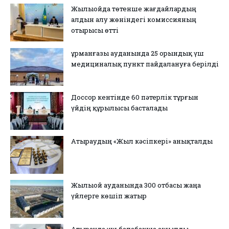
Жылыойда төтенше жағдайлардың
алдын алу жөніндегі комиссияның
отырысы өтті
Құрманғазы ауданында 25 орындық үш
медициналық пункт пайдалануға берілді
Доссор кентінде 60 пәтерлік тұрғын
үйдің құрылысы басталады
Атыраудың «Жыл кәсіпкері» анықталды
Жылыой ауданында 300 отбасы жаңа
үйлерге көшіп жатыр
Атырауда үш балабақша ашылды