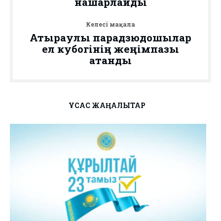
нашарлайды
Келесі мақала
Атыраулық парадзюдошылар
ел кубогінің жеңімпазы
атанды
ҰҚСАС ЖАҢАЛЫҚТАР