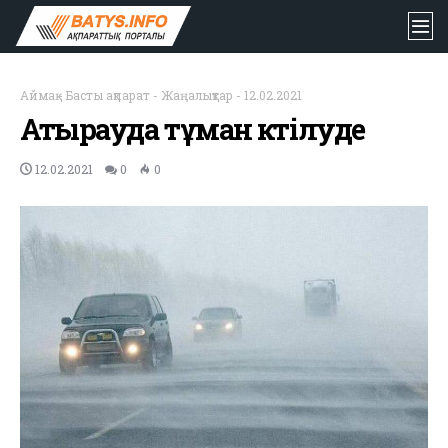
Аймақ
-
Басты ақпарат
-
Жаңалықтар
-
12.02.2021
Атырауда тұман күтілуде
12.02.2021
0
0