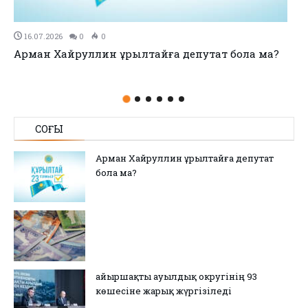
11.07.2026
0
0
no title
СОҢҒЫ
Арман Хайруллин Құрылтайға депутат
бола ма?
Қайыршақты ауылдық округінің 93
көшесіне жарық жүргізіледі