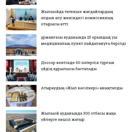
Жылыойда төтенше жағдайлардың
алдын алу жөніндегі комиссияның
отырысы өтті
Құрманғазы ауданында 25 орындық үш
медициналық пункт пайдалануға берілді
Доссор кентінде 60 пәтерлік тұрғын
үйдің құрылысы басталады
Атыраудың «Жыл кәсіпкері» анықталды
Жылыой ауданында 300 отбасы жаңа
үйлерге көшіп жатыр