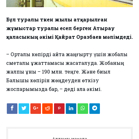
Бұл туралы өткен жылы атқарылған
жұмыстар туралы есеп берген Атырау
қаласының әкімі Қайрат Оразбаев мәлімдеді.
⠀
– Орталық көпірді қайта жаңғырту үшін жобалық
сметалық құжаттамасы жасақталуда. Жобаның
жалпы құны – 190 млн. теңге. Және биыл ​
Балықшы көпірін жөңдеуден өткізу
жоспарымызда бар, – деді қала әкімі.
Алдыңғы мақала