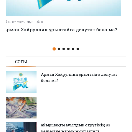
11.07.2026
0
0
no title
СОҢҒЫ
Арман Хайруллин Құрылтайға депутат
бола ма?
Қайыршақты ауылдық округінің 93
көшесіне жарық жүргізіледі