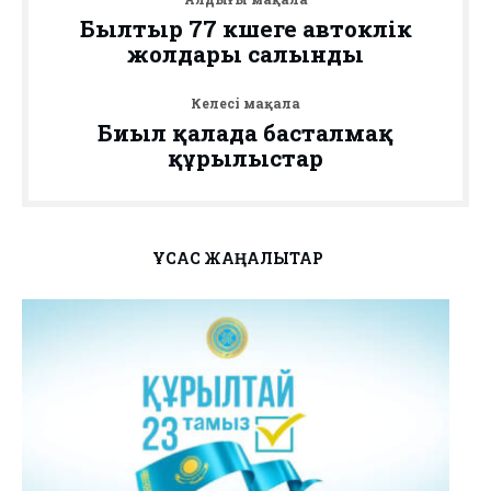
Былтыр 77 көшеге автокөлік
жолдары салынды
Келесі мақала
Биыл қалада басталмақ
құрылыстар
ҰҚСАС ЖАҢАЛЫҚТАР