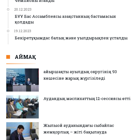
чемпионы атанды
20.12.2023
БҰҰ Бас Ассамблеясы Қазақстанның бастамасын
қолдады
19.12.2023
Бекіретұқымдас балық және уылдырықпен ұсталды
АЙМАҚ
Қайыршақты ауылдық округінің 93
көшесіне жарық жүргізіледі
Аудандық мәслихаттың 12-сессиясы өтті
Жылыой ауданындағы сыбайлас
жемқорлық – жіті бақылауда