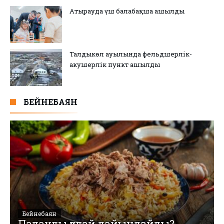
Атырауда үш балабақша ашылды
Талдыкөл ауылында фельдшерлік-
акушерлік пункт ашылды
БЕЙНЕБАЯН
Бейнебаян
Палауды қалай дайындайды?