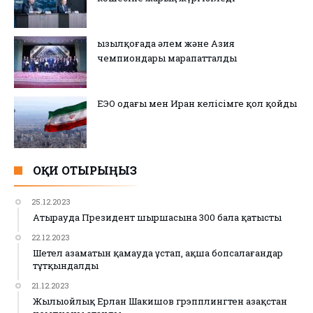
Қызылқоғада әлем және Азия
чемпиондары марапатталды
ЕЭО одағы мен Иран келісімге қол қойды
ОҚИ ОТЫРЫҢЫЗ
25.12.2023
Атырауда Президент шыршасына 300 бала қатысты
22.12.2023
Шетел азаматын қамауда ұстап, ақша бопсалағандар
тұтқындалды
21.12.2023
Жылыойлық Ерлан Шакишов грэпплингтен Қазақстан