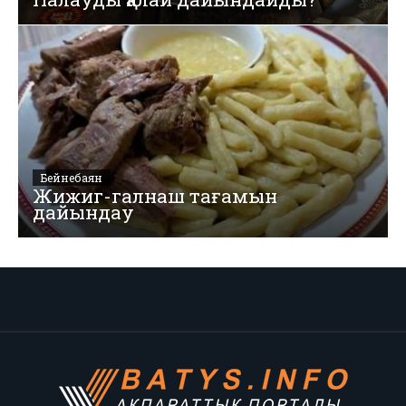
Бейнебаян
Жижиг-галнаш тағамын
дайындау