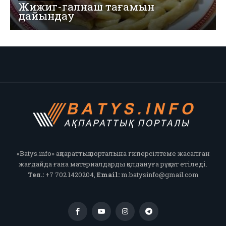
Жижиг-галнаш тағамын
дайындау
«Batys.info» ақпараттық порталына гиперсілтеме жасалған
жағдайда ғана материалдарды қолдануға рұқсат етіледі.
Тел.:
+7 702 1420204,
Email:
m.batysinfo@gmail.com