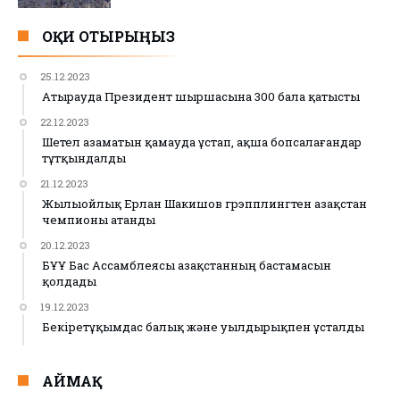
ОҚИ ОТЫРЫҢЫЗ
25.12.2023
Атырауда Президент шыршасына 300 бала қатысты
22.12.2023
Шетел азаматын қамауда ұстап, ақша бопсалағандар
тұтқындалды
21.12.2023
Жылыойлық Ерлан Шакишов грэпплингтен Қазақстан
чемпионы атанды
20.12.2023
БҰҰ Бас Ассамблеясы Қазақстанның бастамасын
қолдады
19.12.2023
Бекіретұқымдас балық және уылдырықпен ұсталды
АЙМАҚ