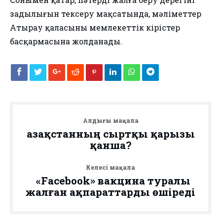
заңдылығын тексеру мақсатында, мәліметтер
Атырау қаласының мемлекеттік кірістер
басқармасына жолданады.
Алдыңғы мақала
Қазақстанның сыртқы қарызы
қанша?
Келесі мақала
«Facebook» вакцина туралы
жалған ақпараттарды өшіреді