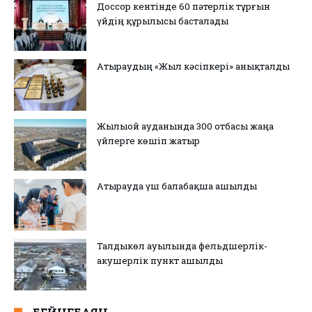
Доссор кентінде 60 пәтерлік тұрғын
үйдің құрылысы басталады
Атыраудың «Жыл кәсіпкері» анықталды
Жылыой ауданында 300 отбасы жаңа
үйлерге көшіп жатыр
Атырауда үш балабақша ашылды
Талдыкөл ауылында фельдшерлік-
акушерлік пункт ашылды