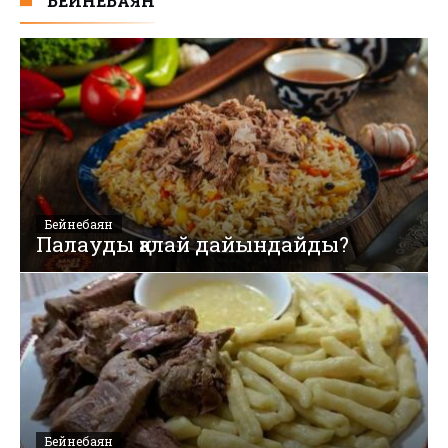
БЕЙНЕБАЯН
Бейнебаян
Палауды қалай дайындайды?
Бейнебаян