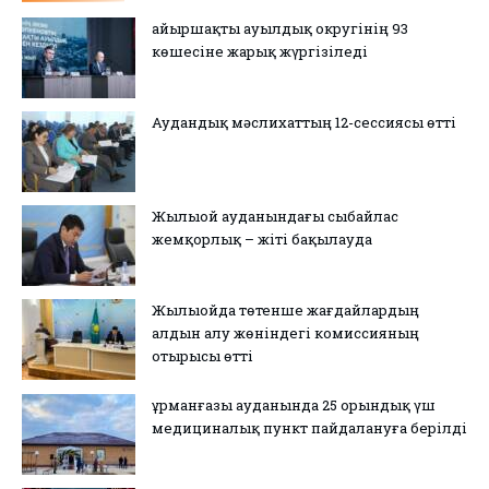
Қайыршақты ауылдық округінің 93
көшесіне жарық жүргізіледі
Аудандық мәслихаттың 12-сессиясы өтті
Жылыой ауданындағы сыбайлас
жемқорлық – жіті бақылауда
Жылыойда төтенше жағдайлардың
алдын алу жөніндегі комиссияның
отырысы өтті
Құрманғазы ауданында 25 орындық үш
медициналық пункт пайдалануға берілді