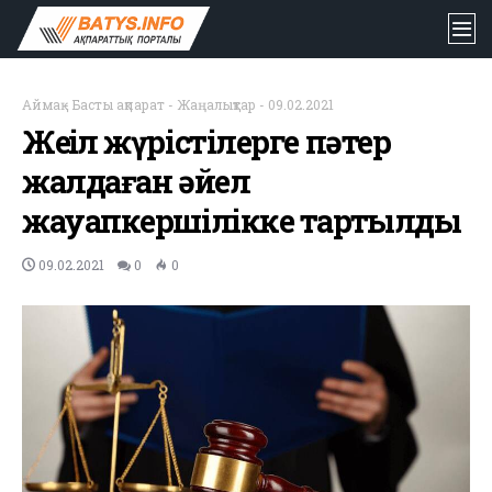
Аймақ
-
Басты ақпарат
-
Жаңалықтар
-
09.02.2021
Жеңіл жүрістілерге пәтер
жалдаған әйел
жауапкершілікке тартылды
09.02.2021
0
0