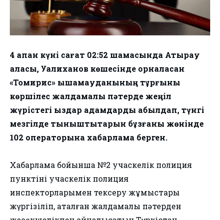
4 ақпан күні сағат 02:52 шамасында Атырау
қаласы, Уалиханов көшесінде орналасқан
«Томирис» ықшамауданының тұрғыны
көршілес жалдамалы пәтерде жеңіл
жүрістегі қыздар адамдарды қабылдап, түнгі
мезгілде тыныштықтарын бұзғаны жөнінде
102 операторына хабарлама берген.
Хабарлама бойынша №2 учаскелік полиция
пунктінің учаскелік полиция
инспекторларымен тексеру жұмыстары
жүргізіліп, аталған жалдамалы пәтерден
жезөкшелікпен айналысатын Түркістан