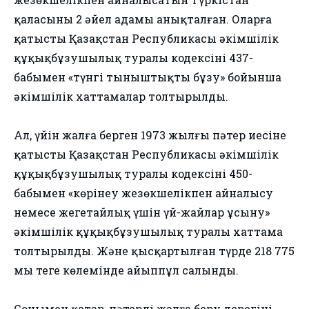
қаласының 2 әйел адамы анықталған. Оларға
қатысты Қазақстан Республикасы әкімшілік
құқықбұзушылық туралы кодексінің 437-
бабымен «түнгі тыныштықты бұзу» бойынша
әкімшілік хаттамалар толтырылды.
Ал, үйін жалға берген 1973 жылғы пәтер иесіне
қатысты Қазақстан Республикасы әкімшілік
құқықбұзушылық туралы кодексінің 450-
бабымен «көрінеу жезөкшелікпен айналысу
немесе жеңгетайлық үшін үй-жайлар ұсыну»
әкімшілік құқықбұзушылық туралы хаттама
толтырылды. Және қысқартылған түрде 218 775
мың теңге көлемінде айыппұл салынды.
Сонымен қатар, пәтерді жалға беру дерегінің