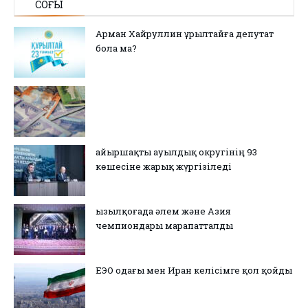
СОҢҒЫ
Арман Хайруллин Құрылтайға депутат
бола ма?
Қайыршақты ауылдық округінің 93
көшесіне жарық жүргізіледі
Қызылқоғада әлем және Азия
чемпиондары марапатталды
ЕЭО одағы мен Иран келісімге қол қойды