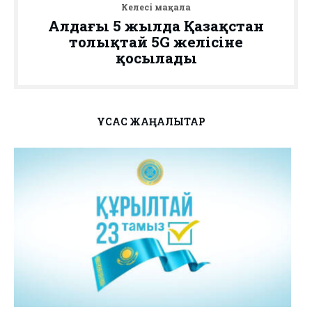
Келесі мақала
Алдағы 5 жылда Қазақстан
толықтай 5G желісіне
қосылады
ҰҚСАС ЖАҢАЛЫҚТАР