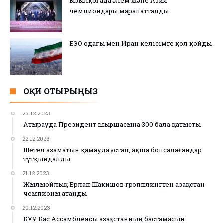
Қызылқоғада әлем және Азия
чемпиондары марапатталды
ЕЭО одағы мен Иран келісімге қол қойды
ОҚИ ОТЫРЫҢЫЗ
25.12.2023
Атырауда Президент шыршасына 300 бала қатысты
22.12.2023
Шетел азаматын қамауда ұстап, ақша бопсалағандар
тұтқындалды
21.12.2023
Жылыойлық Ерлан Шакишов грэпплингтен Қазақстан
чемпионы атанды
20.12.2023
БҰҰ Бас Ассамблеясы Қазақстанның бастамасын