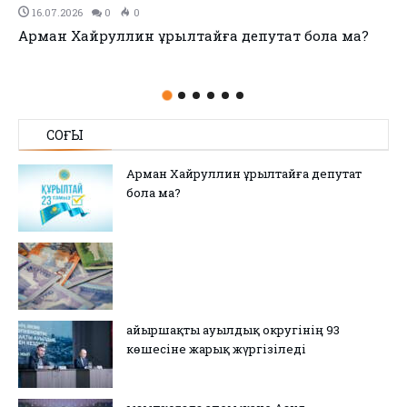
11.07.2026
0
0
no title
СОҢҒЫ
Арман Хайруллин Құрылтайға депутат
бола ма?
Қайыршақты ауылдық округінің 93
көшесіне жарық жүргізіледі