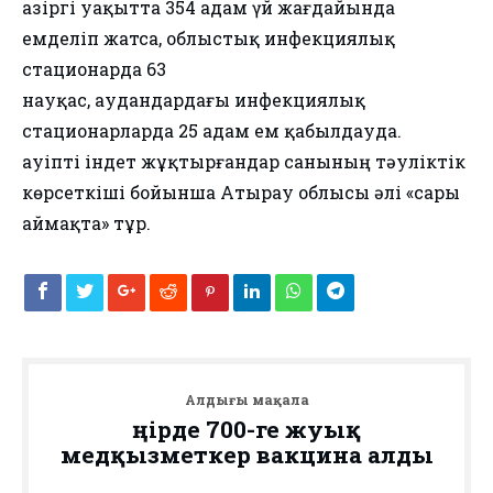
Қазіргі уақытта 354 адам үй жағдайында
емделіп жатса, облыстық инфекциялық
стационарда 63
науқас, аудандардағы инфекциялық
стационарларда 25 адам ем қабылдауда.
Қауіпті індет жұқтырғандар санының тәуліктік
көрсеткіші бойынша Атырау облысы әлі «сары
аймақта» тұр.
Алдыңғы мақала
Өңірде 700-ге жуық
медқызметкер вакцина алды