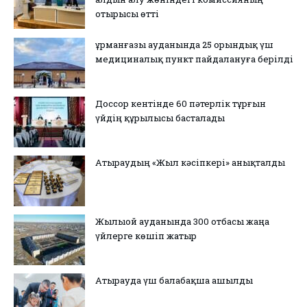
отырысы өтті
Құрманғазы ауданында 25 орындық үш
медициналық пункт пайдалануға берілді
Доссор кентінде 60 пәтерлік тұрғын
үйдің құрылысы басталады
Атыраудың «Жыл кәсіпкері» анықталды
Жылыой ауданында 300 отбасы жаңа
үйлерге көшіп жатыр
Атырауда үш балабақша ашылды