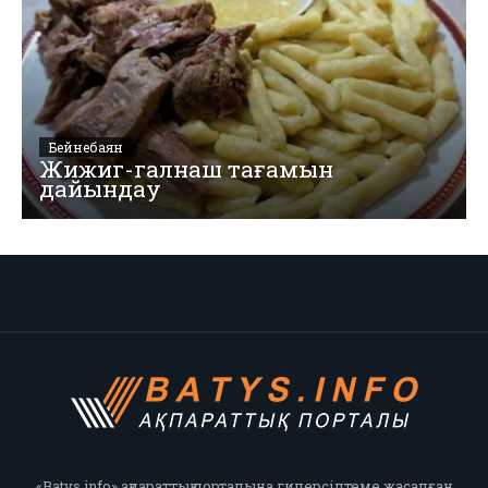
Бейнебаян
Жижиг-галнаш тағамын
дайындау
«Batys.info» ақпараттық порталына гиперсілтеме жасалған