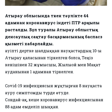
Атырау облысында өткен тәулікте 44
адамнан коронавирус індеті ПТР арқылы
расталды. Бұл туралы Атырау облыстық
денсаулық сақтау басқармасының баспасөз
қызметі хабарлайды.
Қауіпті дертке шалдыққан науқастардың 10-ы
Атырау қаласынан тіркелген болса, Теңіз
кенішінен 32 жұмысшы, Жылыой мен Мақат
ауданынан 1 адамнан тіркелген.
Cоvid-19 инфекциясын жұқтырған 8 науқаста
ауру симптомды түрде өтуде.
Сондай-ақ, кеше коронавирус инфекциясынан
88 адам емделіп шыққан.