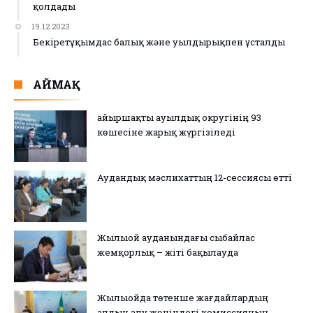
қолдады
19.12.2023
Бекіретұқымдас балық және уылдырықпен ұсталды
АЙМАҚ
Қайыршақты ауылдық округінің 93
көшесіне жарық жүргізіледі
Аудандық мәслихаттың 12-сессиясы өтті
Жылыой ауданындағы сыбайлас
жемқорлық – жіті бақылауда
Жылыойда төтенше жағдайлардың
алдын алу жөніндегі комиссияның