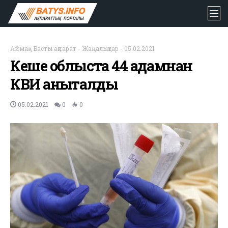
Аймақ
-
Басты ақпарат
-
Жаңалықтар
-
05.02.2021
Кеше облыста 44 адамнан
КВИ анықталды
05.02.2021
0
0