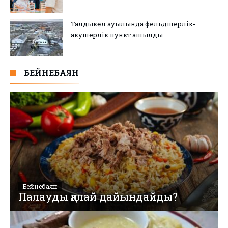
Талдыкөл ауылында фельдшерлік-
акушерлік пункт ашылды
БЕЙНЕБАЯН
Бейнебаян
Палауды қалай дайындайды?