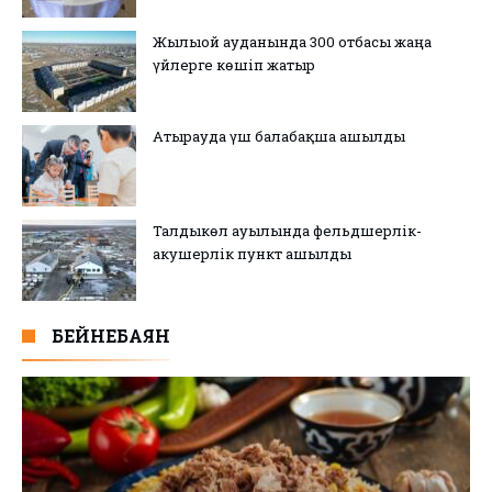
Жылыой ауданында 300 отбасы жаңа
үйлерге көшіп жатыр
Атырауда үш балабақша ашылды
Талдыкөл ауылында фельдшерлік-
акушерлік пункт ашылды
БЕЙНЕБАЯН