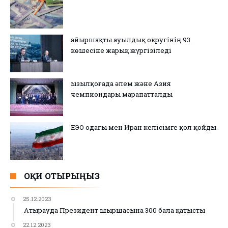
Қайыршақты ауылдық округінің 93
көшесіне жарық жүргізіледі
Қызылқоғада әлем және Азия
чемпиондары марапатталды
ЕЭО одағы мен Иран келісімге қол қойды
ОҚИ ОТЫРЫҢЫЗ
25.12.2023
Атырауда Президент шыршасына 300 бала қатысты
22.12.2023