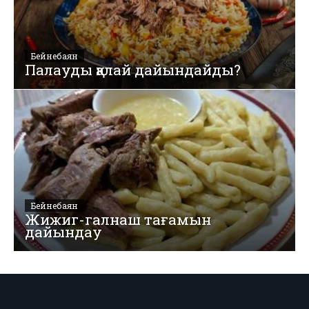
Бейнебаян
Палауды қалай дайындайды?
Бейнебаян
Жижиг-галнаш тағамын
дайындау