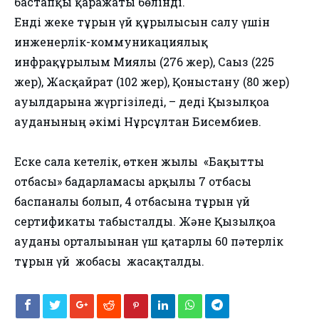
бастапқы қаражаты бөлінді.
Енді жеке тұрғын үй құрылысын салу үшін
инженерлік-коммуникациялық
инфрақұрылым​ ​Миялы (276 жер), Сағыз (225
жер), Жасқайрат (102 жер), Қоныстану (80 жер)
ауылдарына жүргізіледі, – деді Қызылқоға
ауданының әкімі Нұрсұлтан Бисембиев.
Еске сала кетелік, өткен жылы ​ «Бақытты
отбасы» бағдарламасы арқылы 7 отбасы
баспаналы болып, 4 отбасына тұрғын үй
сертификаты табысталды. Және​ Қызылқоға​
ауданы орталығынан үш қатарлы 60 пәтерлік
тұрғын үй ​ жобасы ​ жасақталды.