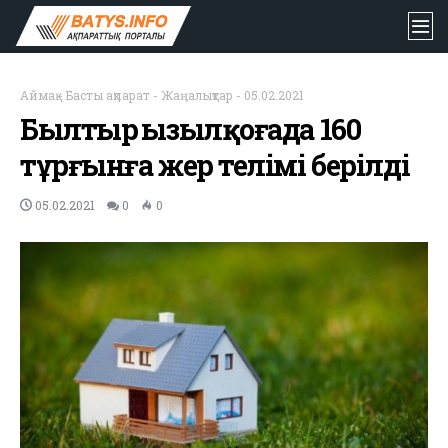
Аймақ
-
Басты ақпарат
-
Жаңалықтар
-
05.02.2021
Былтыр Қызылқоғада 160
тұрғынға жер телімі берілді
05.02.2021
0
0