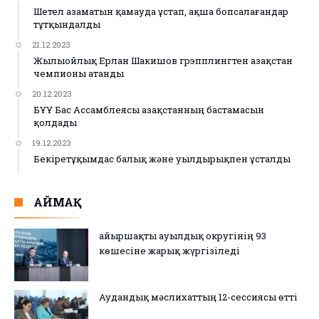
Шетел азаматын қамауда ұстап, ақша бопсалағандар
тұтқындалды
21.12.2023
Жылыойлық Ерлан Шакишов грэпплингтен Қазақстан
чемпионы атанды
20.12.2023
БҰҰ Бас Ассамблеясы Қазақстанның бастамасын
қолдады
19.12.2023
Бекіретұқымдас балық және уылдырықпен ұсталды
АЙМАҚ
Қайыршақты ауылдық округінің 93
көшесіне жарық жүргізіледі
Аудандық мәслихаттың 12-сессиясы өтті