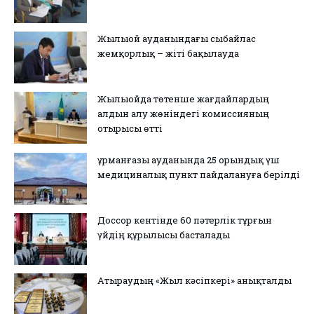
Жылыой ауданындағы сыбайлас
жемқорлық – жіті бақылауда
Жылыойда төтенше жағдайлардың
алдын алу жөніндегі комиссияның
отырысы өтті
Құрманғазы ауданында 25 орындық үш
медициналық пункт пайдалануға берілді
Доссор кентінде 60 пәтерлік тұрғын
үйдің құрылысы басталады
Атыраудың «Жыл кәсіпкері» анықталды