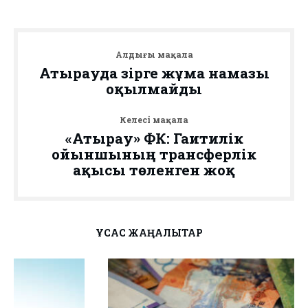
Алдыңғы мақала
Атырауда әзірге жұма намазы
оқылмайды
Келесі мақала
«Атырау» ФК: Гаитилік
ойыншының трансферлік
ақысы төленген жоқ
ҰҚСАС ЖАҢАЛЫҚТАР