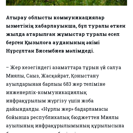
Атырау облыстық коммуникациялар
қызметінің хабарлауынша, бұл туралы өткен
жылда атқарылған жұмыстар туралы есеп
берген Қызылқоға ауданының әкімі
Нұрсұлтан Бисембиев мәлімдеді.
– Жер кезегіндегі азаматтарға тұрғын үй салуға
Миялы, Сағыз, Жасқайрат, Қоныстану
ауылдарынан барлығы 683 жер теліміне
инженерлік-коммуникациялық
инфрақұрылым жүргізу үшін жоба
дайындалды. «Нұрлы жер» бағдарламасы
бойынша республикалық бюджеттен Миялы
ауылының инфрақұрылымының құрылысына