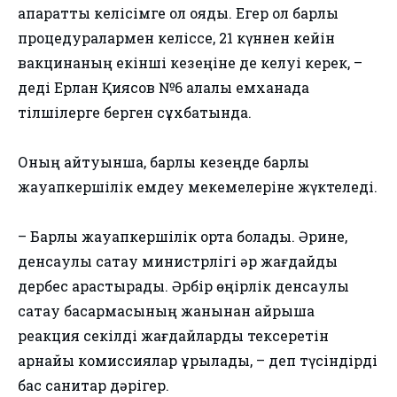
ақпараттық келісімге қол қояды. Егер ол барлық
процедуралармен келіссе, 21 күннен кейін
вакцинаның екінші кезеңіне де келуі керек, –
деді Ерлан Қиясов №6 қалалық емханада
тілшілерге берген сұхбатында.
Оның айтуынша, барлық кезеңде барлық
жауапкершілік емдеу мекемелеріне жүктеледі.
– Барлық жауапкершілік ортақ болады. Әрине,
денсаулық сақтау министрлігі әр жағдайды
дербес қарастырады. Әрбір өңірлік денсаулық
сақтау басқармасының жанынан айрықша
реакция секілді жағдайларды тексеретін
арнайы комиссиялар құрылады, – деп түсіндірді
бас санитар дәрігер.