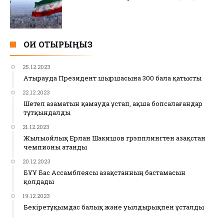
ОҚИ ОТЫРЫҢЫЗ
25.12.2023
Атырауда Президент шыршасына 300 бала қатысты
22.12.2023
Шетел азаматын қамауда ұстап, ақша бопсалағандар
тұтқындалды
21.12.2023
Жылыойлық Ерлан Шакишов грэпплингтен Қазақстан
чемпионы атанды
20.12.2023
БҰҰ Бас Ассамблеясы Қазақстанның бастамасын
қолдады
19.12.2023
Бекіретұқымдас балық және уылдырықпен ұсталды