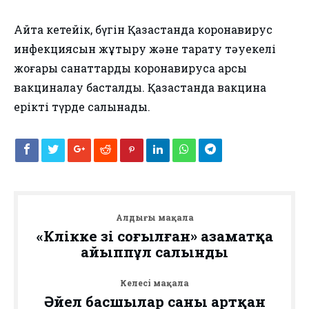
Айта кетейік, бүгін Қазақстанда коронавирус
инфекциясын жұқтыру және тарату тәуекелі
жоғары санаттарды коронавирусқа қарсы
вакциналау басталды. Қазақстанда вакцина
ерікті түрде салынады.
Алдыңғы мақала
«Көлікке өзі соғылған» азаматқа
айыппұл салынды
Келесі мақала
Әйел басшылар саны артқан