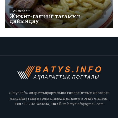
Бейнебаян
Жижиг-галнаш тағамын
дайындау
«Batys.info» ақпараттық порталына гиперсілтеме жасалған
жағдайда ғана материалдарды қолдануға рұқсат етіледі.
Тел.:
+7 702 1420204,
Email:
m.batysinfo@gmail.com