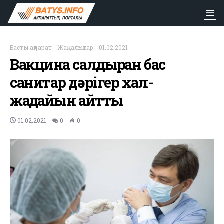
Басты ақпарат
-
Жаңалықтар
-
01.02.2021
Вакцина салдырған бас
санитар дәрігер хал-
жағдайын айтты
01.02.2021
0
0