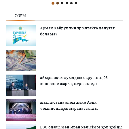
СОҢҒЫ
Арман Хайруллин Құрылтайға депутат
бола ма?
Қайыршақты ауылдық округінің 93
көшесіне жарық жүргізіледі
Қызылқоғада әлем және Азия
чемпиондары марапатталды
ЕЭО одағы мен Иран келісімге қол қойды