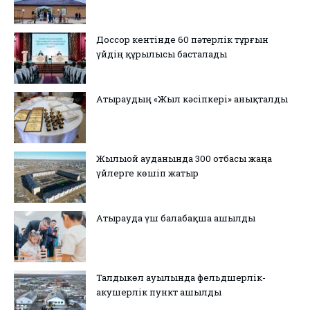
Доссор кентінде 60 пәтерлік тұрғын
үйдің құрылысы басталады
Атыраудың «Жыл кәсіпкері» анықталды
Жылыой ауданында 300 отбасы жаңа
үйлерге көшіп жатыр
Атырауда үш балабақша ашылды
Талдыкөл ауылында фельдшерлік-
акушерлік пункт ашылды