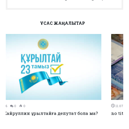
ҰҚСАС ЖАҢАЛЫҚТАР
11.07.2026
0
0
no title