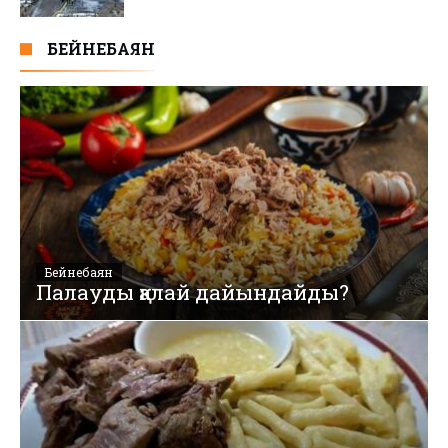
БЕЙНЕБАЯН
Бейнебаян
Палауды қалай дайындайды?