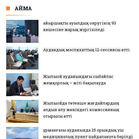
АЙМАҚ
Қайыршақты ауылдық округінің 93
көшесіне жарық жүргізіледі
Аудандық мәслихаттың 12-сессиясы өтті
Жылыой ауданындағы сыбайлас
жемқорлық – жіті бақылауда
Жылыойда төтенше жағдайлардың
алдын алу жөніндегі комиссияның
отырысы өтті
Құрманғазы ауданында 25 орындық үш
медициналық пункт пайдалануға берілді