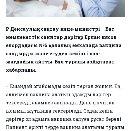
ҚР Денсаулық сақтау вице-министрі – Бас
мемлекеттік санитар дәрігер Ерлан Қиясов
елордадағы №6 қалалық емханада вакцина
салдырды және егуден кейінгі хал-
жағдайын айтты. Бұл туралы ҚазАқпарат
хабарлады.
– Ешқандай қолайсыздық сезіп тұрған жоқпын. Ең
алдымен вакцина алатын адамды дәрігер
тексереді, анамнез алынады. Дене қызуы, қан
қысымы, жұтқыншақ тексеріледі. Содан кейін
дәрігер ол адамға вакцина салуға рұқсат береді.
Пациент ерікті түрде вакцина алатыны туралы