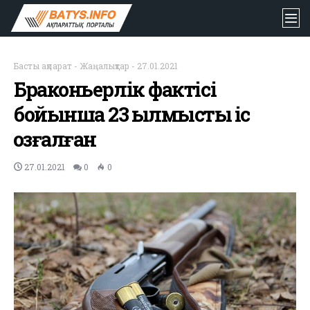
Басты ақпарат
-
Жаңалықтар
-
27.01.2021
Браконьерлік фактісі
бойынша 23 қылмыстық іс
қозғалған
27.01.2021
0
0