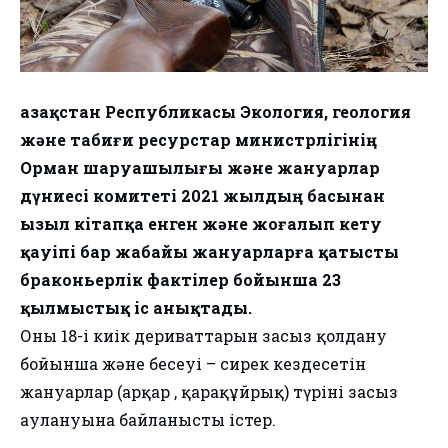
Қазақстан Республикасы Экология, геология
және табиғи ресурстар министрлігінің
Орман шаруашылығы және жануарлар
дүниесі комитеті 2021 жылдың басынан
Қызыл кітапқа енген және жоғалып кету
қауіпі бар жабайы жануарларға қатысты
браконьерлік фактілер бойынша 23
қылмыстық іс анықтады.
Оның 18-і киік дериваттарын заңсыз қолдану
бойынша және бесеуі – сирек кездесетін
жануарлар (арқар , қарақұйрық) түрінің заңсыз
аулануына байланысты істер.