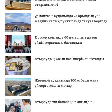
отырысы өтті
Құрманғазы ауданында 25 орындық үш
медициналық пункт пайдалануға берілді
Доссор кентінде 60 пәтерлік тұрғын
үйдің құрылысы басталады
Атыраудың «Жыл кәсіпкері» анықталды
Жылыой ауданында 300 отбасы жаңа
үйлерге көшіп жатыр
Атырауда үш балабақша ашылды