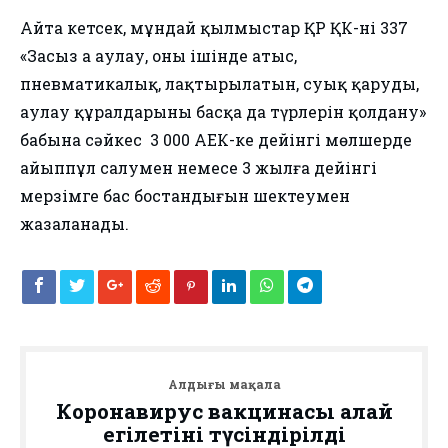
Айта кетсек, мұндай қылмыстар ҚР ҚК-нің 337
«Заңсыз аң аулау, оның ішінде атыс,
пневматикалық, лақтырылатын, суық қаруды,
аулау құралдарының басқа да түрлерін қолдану»
бабына сәйкес 3 000 АЕК-ке дейінгі мөлшерде
айыппұл салумен немесе 3 жылға дейінгі
мерзімге бас бостандығын шектеумен
жазаланады.
Алдыңғы мақала
Коронавирус вакцинасы қалай
егілетіні түсіндірілді