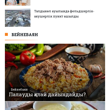
Талдыкөл ауылында фельдшерлік-
акушерлік пункт ашылды
БЕЙНЕБАЯН
Бейнебаян
Палауды қалай дайындайды?