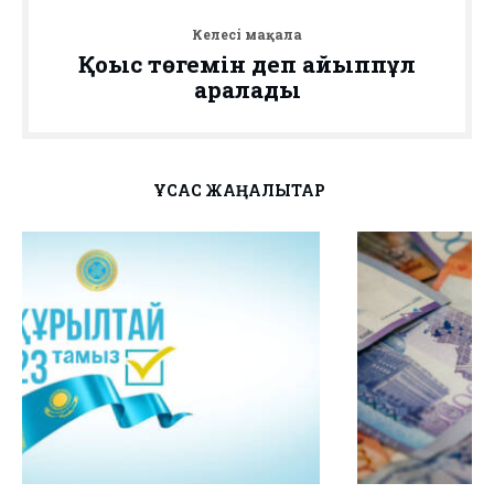
Келесі мақала
Қоқыс төгемін деп айыппұл
арқалады
ҰҚСАС ЖАҢАЛЫҚТАР