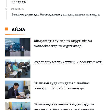
қолдады
19.12.2023
Бекіретұқымдас балық және уылдырықпен ұсталды
АЙМАҚ
Қайыршақты ауылдық округінің 93
көшесіне жарық жүргізіледі
Аудандық мәслихаттың 12-сессиясы өтті
Жылыой ауданындағы сыбайлас
жемқорлық – жіті бақылауда
Жылыойда төтенше жағдайлардың
алдын алу жөніндегі комиссияның