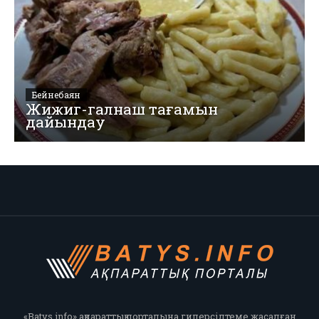
Бейнебаян
Жижиг-галнаш тағамын
дайындау
«Batys.info» ақпараттық порталына гиперсілтеме жасалған