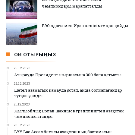
чемпиондары марапатталды
ЕЭО одағы мен Иран келісімге қол қойды
ОҚИ ОТЫРЫҢЫЗ
25.12.2023
Атырауда Президент шыршасына 300 бала қатысты
22.12.2023
Шетел азаматын қамауда ұстап, ақша бопсалағандар
тұтқындалды
21.12.2023
Жылыойлық Ерлан Шакишов грэпплингтен Қазақстан
чемпионы атанды
20.12.2023
БҰҰ Бас Ассамблеясы Қазақстанның бастамасын