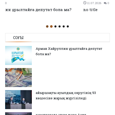
11.07.2026
0
0
no title
СОҢҒЫ
Арман Хайруллин Құрылтайға депутат
бола ма?
Қайыршақты ауылдық округінің 93
көшесіне жарық жүргізіледі
Қызылқоғада әлем және Азия