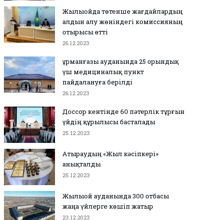
Жылыойда төтенше жағдайлардың
алдын алу жөніндегі комиссияның
отырысы өтті
26.12.2023
Құрманғазы ауданында 25 орындық
үш медициналық пункт
пайдалануға берілді
26.12.2023
Доссор кентінде 60 пәтерлік тұрғын
үйдің құрылысы басталады
25.12.2023
Атыраудың «Жыл кәсіпкері»
анықталды
25.12.2023
Жылыой ауданында 300 отбасы
жаңа үйлерге көшіп жатыр
23.12.2023