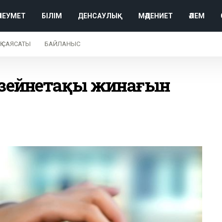
ӘЛЕУМЕТ
БІЛІМ
ДЕНСАУЛЫҚ
МӘДЕНИЕТ
ӘЛЕМ
Қ САЯСАТЫ
БАЙЛАНЫС
м зейнетақы жинағын