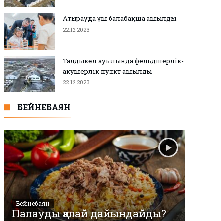
Атырауда үш балабақша ашылды
22.12.2023
Талдыкөл ауылында фельдшерлік-
акушерлік пункт ашылды
22.12.2023
БЕЙНЕБАЯН
Бейнебаян
Палауды қалай дайындайды?