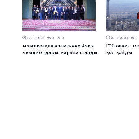
27.12.2023
0
0
26.12.2023
0
Қызылқоғада әлем және Азия
ЕЭО одағы ме
жарық
чемпиондары марапатталды
қол қойды