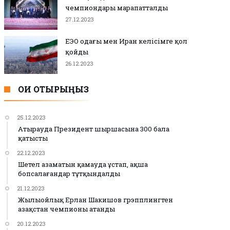
чемпиондары марапатталды
27.12.2023
ЕЭО одағы мен Иран келісімге қол
қойды
26.12.2023
ОҚИ ОТЫРЫҢЫЗ
25.12.2023
Атырауда Президент шыршасына 300 бала
қатысты
22.12.2023
Шетел азаматын қамауда ұстап, ақша
бопсалағандар тұтқындалды
21.12.2023
Жылыойлық Ерлан Шакишов грэпплингтен
Қазақстан чемпионы атанды
20.12.2023