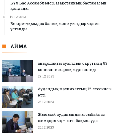
БҰҰ Бас Ассамблеясы Қазақстанның бастамасын
қолдады
19.12.2023
Бекіретұқымдас балық және уылдырықпен
ұсталды
АЙМАҚ
Қайыршақты ауылдық округінің 93
көшесіне жарық жүргізіледі
27.12.2023
Аудандық мәслихаттың 12-сессиясы
өтті
26.12.2023
Жылыой ауданындағы сыбайлас
жемқорлық – жіті бақылауда
26.12.2023