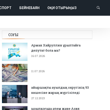
СПОРТ
БЕЙНЕБАЯН
ОҚИ ОТЫРЫҢЫЗ
СОҢҒЫ
Арман Хайруллин Құрылтайға
депутат бола ма?
16.07.2026
11.07.2026
Қайыршақты ауылдық округінің 93
көшесіне жарық жүргізіледі
27.12.2023
Қызылқоғада әлем және Азия