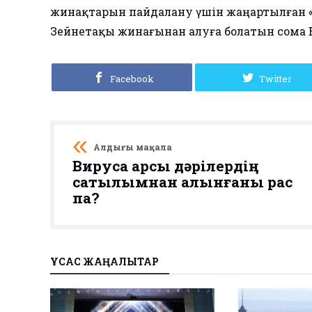
жинақтарын пайдалану үшін жаңартылған «
Зейнетақы жинағынан алуға болатын сома 
Facebook
Twitter
Алдыңғы мақала
Вирусқа қарсы дәрілердің
сатылымнан алынғаны рас
па?
ҰҚСАС ЖАҢАЛЫҚТАР