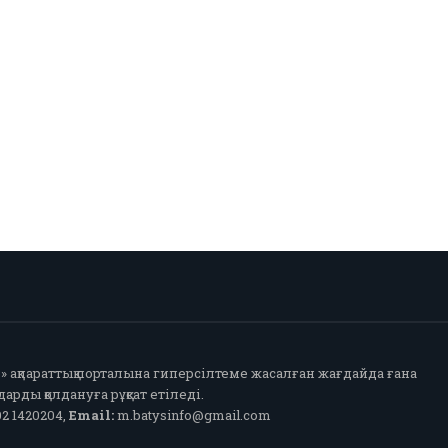
fo» ақпараттық порталына гиперсілтеме жасалған жағдайда ғана
арды қолдануға рұқсат етіледі.
2 1420204,
Email:
m.batysinfo@gmail.com