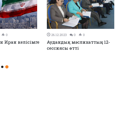
0
26.12.2023
0
0
н Иран келісімге
Аудандық мәслихаттың 12-
сессиясы өтті