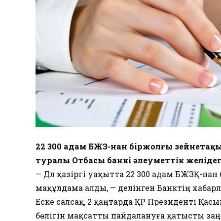
22 300 адам БЖЗҚ-нан біржолғы зейнетақ
туралы Отбасы банкі әлеуметтік желіде
— Дәл қазіргі уақытта 22 300 адам БЖЗҚ-на
мақұлдама алды, — делінген Банктің хабар
Еске салсақ, 2 қаңтарда ҚР Президенті Қа
бөлігін мақсатты пайдалануға қатысты за