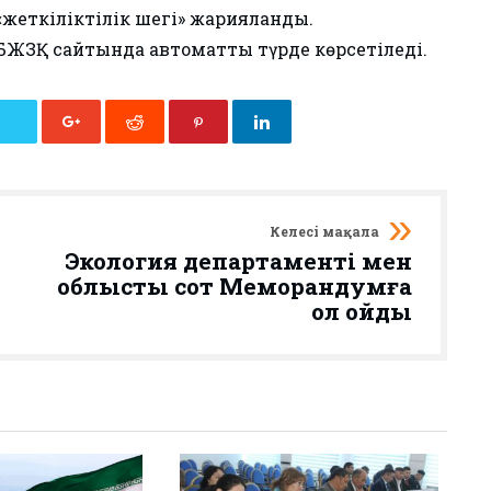
жеткіліктілік шегі» жарияланды.
БЖЗҚ сайтында автоматты түрде көрсетіледі.
Келесі мақала
Экология департаменті мен
облыстық сот Меморандумға
қол қойды