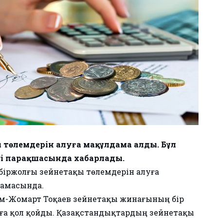
ы төлемдерін алуға мақұлдама алды. Бұл
гі парақшасында хабарлады.
н біржолғы зейнетақы төлемдерін алуға
ламасында.
сым-Жомарт Тоқаев зейнетақы жинағының бір
ңға қол қойды. Қазақстандықтардың зейнетақы