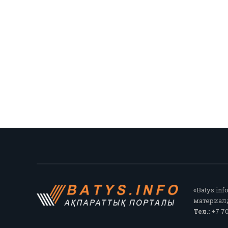
«Batys.in
материалд
Тел.:
+7 70