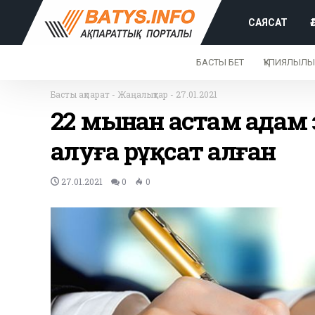
САЯСАТ
БАСТЫ БЕТ
ҚҰПИЯЛЫЛЫ
Басты ақпарат
-
Жаңалықтар
-
27.01.2021
22 мыңнан астам ада
алуға рұқсат алған
27.01.2021
0
0