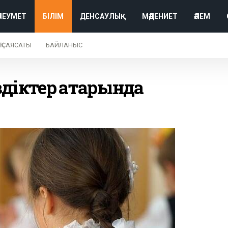
ӘЛЕУМЕТ
БІЛІМ
ДЕНСАУЛЫҚ
МӘДЕНИЕТ
ӘЛЕМ
Қ САЯСАТЫ
БАЙЛАНЫС
діктер қатарында