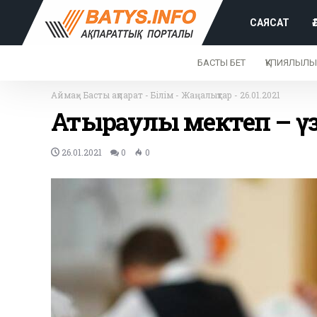
САЯСАТ
БАСТЫ БЕТ
ҚҰПИЯЛЫЛЫ
Аймақ
-
Басты ақпарат
-
Білім
-
Жаңалықтар
-
26.01.2021
Атыраулық мектеп – үз
26.01.2021
0
0