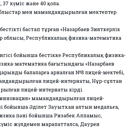
 37 күміс және 40 қола.
 облыстар мен мамандандырылған мектептер
естікті бастап тұрған «Назарбаев Зияткерлік
ар облысы, Республикалық физика-математика
гісі бойынша бестікке Республикалық физика-
изика-математика бағытындағы «Назарбаев
дарынды балаларға арналған №8 лицей-мектебі,
андандырылған лицей-интернаты, Нұр-сұлтан
рылған лицей-интернаты кірді.
м-инновация» мамандандырылған лицей-
 бойынша Әділет Зауытхан алтын медальға,
Физика пәні бойынша Ризабек Алпамыс,
күміс жүлдемен марапатталса, Даурен