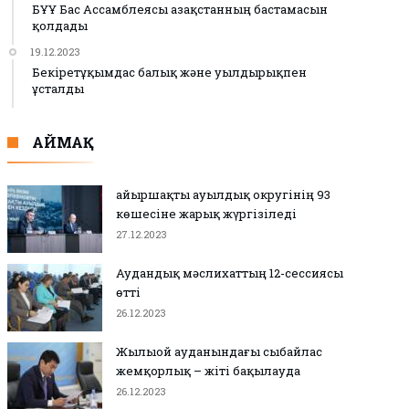
БҰҰ Бас Ассамблеясы Қазақстанның бастамасын
қолдады
19.12.2023
Бекіретұқымдас балық және уылдырықпен
ұсталды
АЙМАҚ
Қайыршақты ауылдық округінің 93
көшесіне жарық жүргізіледі
27.12.2023
Аудандық мәслихаттың 12-сессиясы
өтті
26.12.2023
Жылыой ауданындағы сыбайлас
жемқорлық – жіті бақылауда
26.12.2023