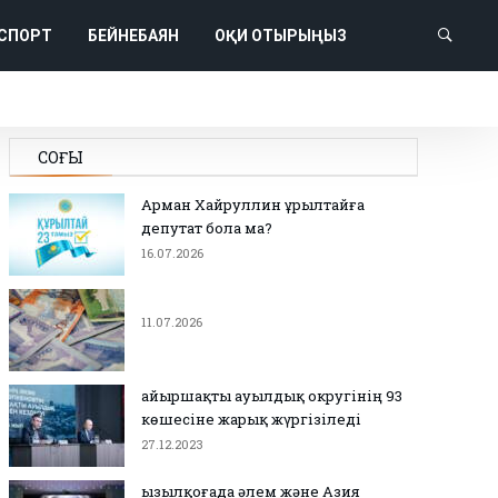
СПОРТ
БЕЙНЕБАЯН
ОҚИ ОТЫРЫҢЫЗ
СОҢҒЫ
Арман Хайруллин Құрылтайға
депутат бола ма?
16.07.2026
11.07.2026
Қайыршақты ауылдық округінің 93
көшесіне жарық жүргізіледі
27.12.2023
Қызылқоғада әлем және Азия