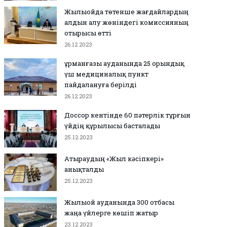
Жылыойда төтенше жағдайлардың
алдын алу жөніндегі комиссияның
отырысы өтті
26.12.2023
Құрманғазы ауданында 25 орындық
үш медициналық пункт
пайдалануға берілді
26.12.2023
Доссор кентінде 60 пәтерлік тұрғын
үйдің құрылысы басталады
25.12.2023
Атыраудың «Жыл кәсіпкері»
анықталды
25.12.2023
Жылыой ауданында 300 отбасы
жаңа үйлерге көшіп жатыр
23.12.2023