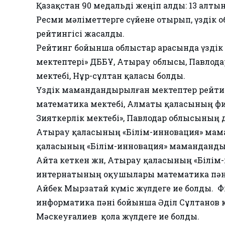
Қазақстан 90 медальді жеңіп алды: 13 алтын,
Ресми мәліметтерге сүйене отырып, үздік
рейтингісі жасалды.
Рейтинг бойынша облыстар арасында үздік б
мектептері» ДББҰ, Атырау облысы, Павлод
мектебі, Нұр-сұлтан қаласы болды.
Үздік мамандандырылған мектептер рейтин
математика мектебі, Алматы қаласының ф
Зияткерлік мектебі», Павлодар облысының 
Атырау қаласының «Білім-инновация» мам
қаласының «Білім-инновация» маманданды
Айта кеткен жөн, Атырау қаласының «Білі
интернатының оқушылары математика пәні
Айбек Мырзатай күміс жүлдеге ие болды. 
информатика пәні бойынша Әділ Сұлтанов 
Мәскеуғалиев қола жүлдеге ие болды.