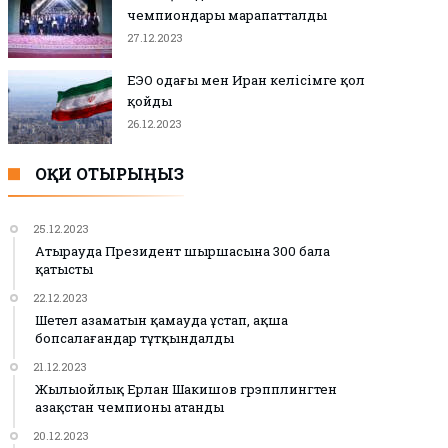
чемпиондары марапатталды
27.12.2023
ЕЭО одағы мен Иран келісімге қол
қойды
26.12.2023
ОҚИ ОТЫРЫҢЫЗ
25.12.2023
Атырауда Президент шыршасына 300 бала
қатысты
22.12.2023
Шетел азаматын қамауда ұстап, ақша
бопсалағандар тұтқындалды
21.12.2023
Жылыойлық Ерлан Шакишов грэпплингтен
Қазақстан чемпионы атанды
20.12.2023