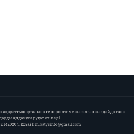
fo» ақпараттық порталына гиперсілтеме жасалған жағдайда ғана
арды қолдануға рұқсат етіледі.
2 1420204,
Email:
m.batysinfo@gmail.com