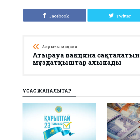
Facebook
Twitter
Алдыңғы мақала
Атырауға вакцина сақталатын
мұздатқыштар алынады
ҰҚСАС ЖАҢАЛЫҚТАР