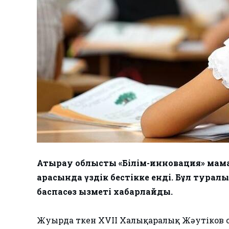
Атырау облыстық «Білім-инновация» ма
арасында үздік бестікке енді. Бұл тура
баспасөз қызметі хабарлайды.
Жуырда өткен XVІІ Халықаралық Жәутіко