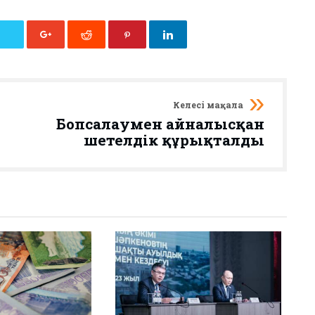
Келесі мақала
Бопсалаумен айналысқан
шетелдік құрықталды