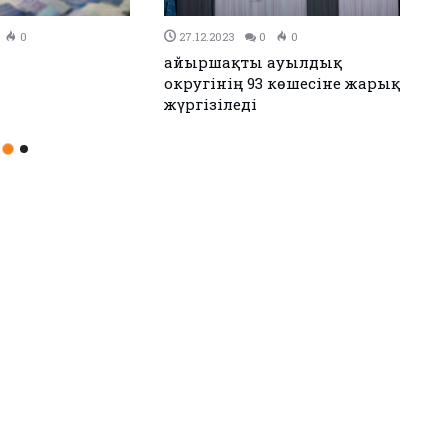
3
0
0
26.12.2023
0
0
ғы мен Иран келісімге
Аудандық мәслихаттың 12-
ды
сессиясы өтті