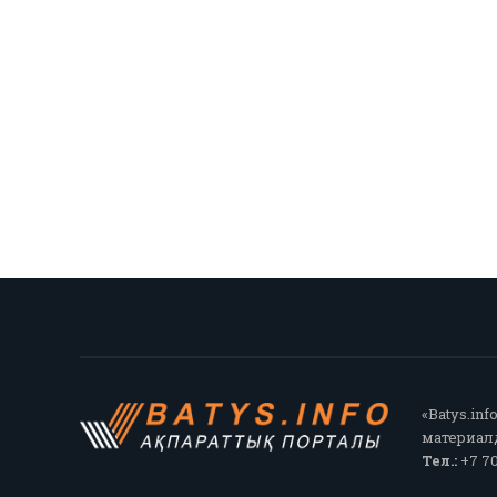
«Batys.in
материалд
Тел.:
+7 70