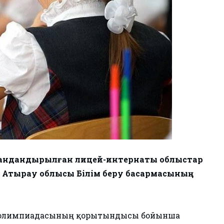
мандандырылған лицей-интернаты облыстар
лы Атырау облысы Білім беру басқармасының
в олимпиадасының қорытындысы бойынша