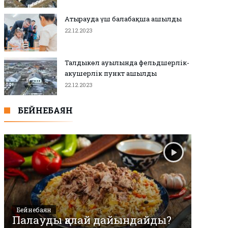
Атырауда үш балабақша ашылды
22.12.2023
Талдыкөл ауылында фельдшерлік-
акушерлік пункт ашылды
22.12.2023
БЕЙНЕБАЯН
Бейнебаян
Палауды қалай дайындайды?