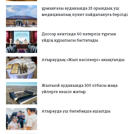
Құрманғазы ауданында 25 орындық үш
медициналық пункт пайдалануға берілді
Доссор кентінде 60 пәтерлік тұрғын
үйдің құрылысы басталады
Атыраудың «Жыл кәсіпкері» анықталды
Жылыой ауданында 300 отбасы жаңа
үйлерге көшіп жатыр
Атырауда үш балабақша ашылды