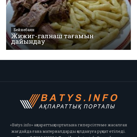
Бейнебаян
Жижиг-галнаш тағамын
дайындау
«Batys.info» ақпараттық порталына гиперсілтеме жасалған
жағдайда ғана материалдарды қолдануға рұқсат етіледі.