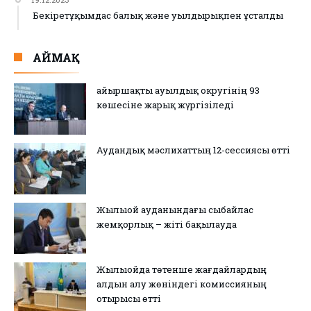
Бекіретұқымдас балық және уылдырықпен ұсталды
АЙМАҚ
Қайыршақты ауылдық округінің 93
көшесіне жарық жүргізіледі
Аудандық мәслихаттың 12-сессиясы өтті
Жылыой ауданындағы сыбайлас
жемқорлық – жіті бақылауда
Жылыойда төтенше жағдайлардың
алдын алу жөніндегі комиссияның
отырысы өтті