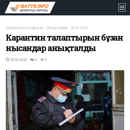
Аймақ
-
Басты ақпарат
-
Жаңалықтар
-
25.01.2021
Карантин талаптырын бұзған
нысандар анықталды
25.01.2021
0
0