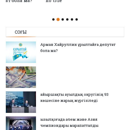
no title
СОҢҒЫ
Арман Хайруллин Құрылтайға депутат
бола ма?
Қайыршақты ауылдық округінің 93
көшесіне жарық жүргізіледі
Қызылқоғада әлем және Азия
чемпиондары марапатталды