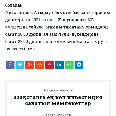
болады.
Айта кетсек, Атырау облыстық бас санитариялық
дәрігерінің 2021 жылғы 21 қаңтардағы №1
қаулысына сәйкес, қоғамдық тамақтану орындары
сағат 20:00 дейін, ал азық-түлік дүкендеріне
сағат 22:00 дейін ғана жұмысын жалғастыруға
рұқсат етілген.
Алдыңғы мақала
Қазақстанға ең көп инвестиция
салатын мемлекеттер
Келесі мақала