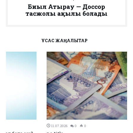
Биыл Атырау — Доссор
тасжолы ақылы болады
ҰҚСАС ЖАҢАЛЫҚТАР
11.07.2026
0
0