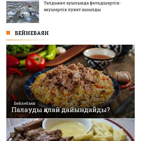
Талдыкөл ауылында фельдшерлік-
акушерлік пункт ашылды
БЕЙНЕБАЯН
Бейнебаян
Палауды қалай дайындайды?