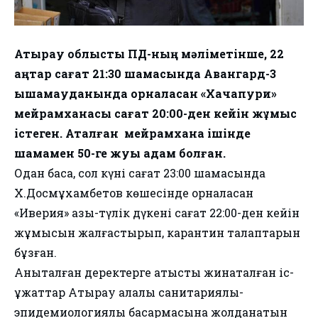
Атырау облыстық ПД-ның мәліметінше, 22
қаңтар сағат 21:30 шамасында Авангард-3
ықшамауданында орналасқан «Хачапури»
мейрамханасы сағат 20:00-ден кейін жұмыс
істеген. Аталған мейрамхана ішінде
шамамен 50-ге жуық адам болған.
Одан басқа, сол күні сағат 23:00 шамасында
Х.Досмұхамбетов көшесінде орналасқан
«Иверия» азық-түлік дүкені сағат 22:00-ден кейін
жұмысын жалғастырып, карантин талаптарын
бұзған.
Анықталған деректерге қатысты жинақталған іс-
құжаттар Атырау қалалық санитариялық-
эпидемиологиялық басқармасына жолданатын