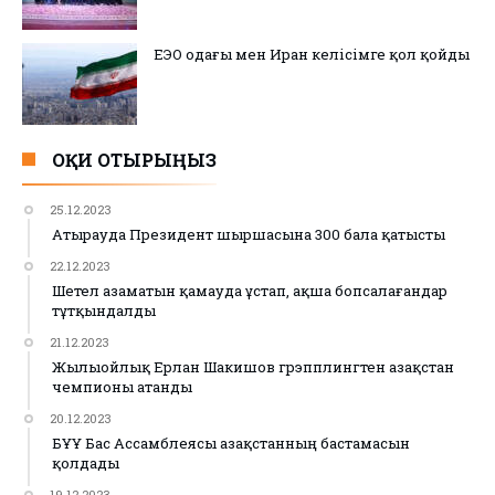
ЕЭО одағы мен Иран келісімге қол қойды
ОҚИ ОТЫРЫҢЫЗ
25.12.2023
Атырауда Президент шыршасына 300 бала қатысты
22.12.2023
Шетел азаматын қамауда ұстап, ақша бопсалағандар
тұтқындалды
21.12.2023
Жылыойлық Ерлан Шакишов грэпплингтен Қазақстан
чемпионы атанды
20.12.2023
БҰҰ Бас Ассамблеясы Қазақстанның бастамасын
қолдады
19.12.2023