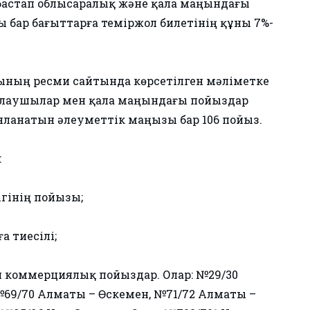
 бастап облысаралық және қала маңындағы
 бар бағыттарға теміржол билетінің құны 7%-
ының ресми сайтында көрсетілген мәліметке
жолаушылар мен қала маңындағы пойыздар
яланатын әлеуметтік маңызы бар 106 пойыз.
:
ігінің пойызы;
 тиесілі;
н коммерциялық пойыздар. Олар: №29/30
№69/70 Алматы – Өскемен, №71/72 Алматы –