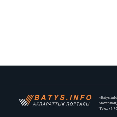
«Batys.in
материалд
Тел.:
+7 70