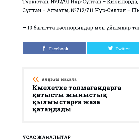
Түркістан, №92/91 Нұр-Сұлтан – Қызылорда,
Сұлтан – Алматы, №712/711 Нұр-Сұлтан – Ш
— 10 бағытта кәсіпорындар мен ұйымдар т
Facebook
Twitter
Алдыңғы мақала
Кәмелетке толмағандарға
қатысты жыныстық
қылмыстарға жаза
қатаңдады
ҰҚСАС ЖАҢАЛЫҚТАР