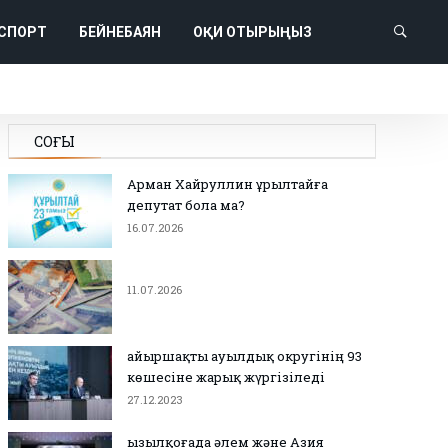
СПОРТ
БЕЙНЕБАЯН
ОҚИ ОТЫРЫҢЫЗ
СОҢҒЫ
Арман Хайруллин Құрылтайға
депутат бола ма?
16.07.2026
11.07.2026
Қайыршақты ауылдық округінің 93
көшесіне жарық жүргізіледі
27.12.2023
Қызылқоғада әлем және Азия