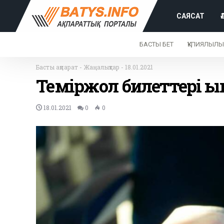
САЯСАТ
БАСТЫ БЕТ
ҚҰПИЯЛЫЛЫ
Басты ақпарат
-
Жаңалықтар
-
18.01.2021
Теміржол билеттері қ
18.01.2021
0
0