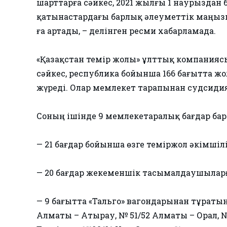
шарттарға сәйкес, 2021 жылғы 1 наурыздан
қатынастардағы барлық әлеуметтік маңызы
ға артады, – делінген ресми хабарламада.
«Қазақстан темір жолы» ұлттық компанияс
сәйкес, республика бойынша 166 бағытта 
жүреді. Олар мемлекет тарапынан судсиди
Соның ішінде 9 мемлекетаралық бағдар бар
— 21 бағдар бойынша өзге теміржол әкімшіл
— 20 бағдар жекеменшік тасымалдаушыларға
— 9 бағытта «Тальго» вагондарынан тұраты
Алматы – Атырау, № 51/52 Алматы – Орал, 