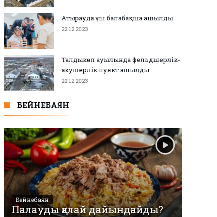
Атырауда үш балабақша ашылды
22.12.2023
Талдыкөл ауылында фельдшерлік-
акушерлік пункт ашылды
22.12.2023
БЕЙНЕБАЯН
Бейнебаян
Палауды қалай дайындайды?