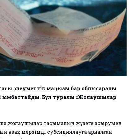
тағы әлеуметтік маңызы бар облысаралық
і қымбаттайды. Бұл туралы «Жолаушылар
ынша жолаушылар тасымалын жүзеге асырумен
 ұзақ мерзімді субсидиялауға арналған