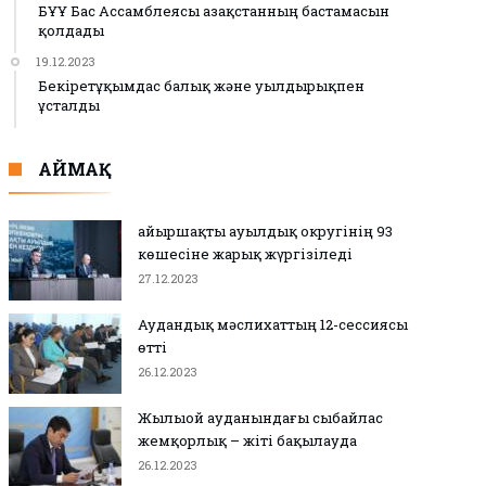
БҰҰ Бас Ассамблеясы Қазақстанның бастамасын
қолдады
19.12.2023
Бекіретұқымдас балық және уылдырықпен
ұсталды
АЙМАҚ
Қайыршақты ауылдық округінің 93
көшесіне жарық жүргізіледі
27.12.2023
Аудандық мәслихаттың 12-сессиясы
өтті
26.12.2023
Жылыой ауданындағы сыбайлас
жемқорлық – жіті бақылауда
26.12.2023