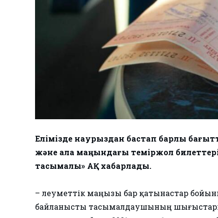
Елімізде наурыздан бастап барлық бағыт
және қала маңындағы теміржол билеттер
тасымалы» АҚ хабарлады.
– Әлеуметтік маңызы бар қатынастар бой
байланысты тасымалдаушының шығыстарын