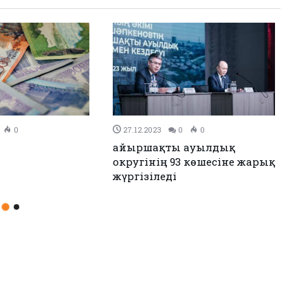
0
26.12.2023
0
0
ен Иран келісімге
Аудандық мәслихаттың 12-
сессиясы өтті