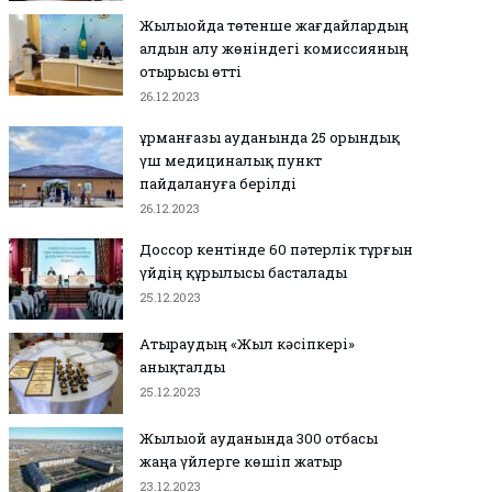
Жылыойда төтенше жағдайлардың
алдын алу жөніндегі комиссияның
отырысы өтті
26.12.2023
Құрманғазы ауданында 25 орындық
үш медициналық пункт
пайдалануға берілді
26.12.2023
Доссор кентінде 60 пәтерлік тұрғын
үйдің құрылысы басталады
25.12.2023
Атыраудың «Жыл кәсіпкері»
анықталды
25.12.2023
Жылыой ауданында 300 отбасы
жаңа үйлерге көшіп жатыр
23.12.2023