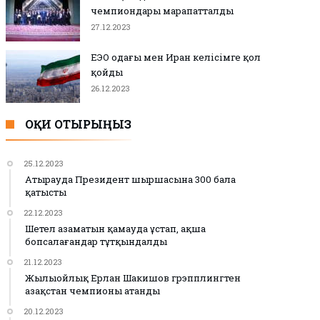
чемпиондары марапатталды
27.12.2023
ЕЭО одағы мен Иран келісімге қол
қойды
26.12.2023
ОҚИ ОТЫРЫҢЫЗ
25.12.2023
Атырауда Президент шыршасына 300 бала
қатысты
22.12.2023
Шетел азаматын қамауда ұстап, ақша
бопсалағандар тұтқындалды
21.12.2023
Жылыойлық Ерлан Шакишов грэпплингтен
Қазақстан чемпионы атанды
20.12.2023