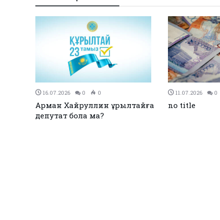
27.12.2023
0
0
26.12.2023
0
Қызылқоғада әлем және Азия
ЕЭО одағы м
жарық
чемпиондары марапатталды
қол қойды