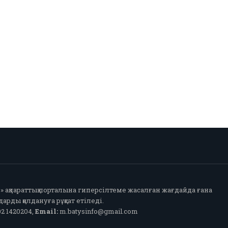
fo» ақпараттық порталына гиперсілтеме жасалған жағдайда ғана
арды қолдануға рұқсат етіледі.
2 1420204,
Email:
m.batysinfo@gmail.com