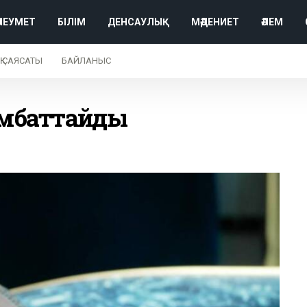
ӘЛЕУМЕТ
БІЛІМ
ДЕНСАУЛЫҚ
МӘДЕНИЕТ
ӘЛЕМ
Қ САЯСАТЫ
БАЙЛАНЫС
ымбаттайды