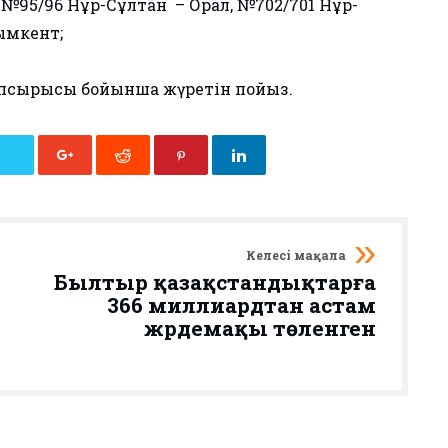
 №95/96 Нұр-Сұлтан – Орал, №702/701 Нұр-
ымкент;
апсырысы бойынша жүретін пойыз.
Келесі мақала
Былтыр қазақстандықтарға
366 миллиардтан астам
жәрдемақы төленген