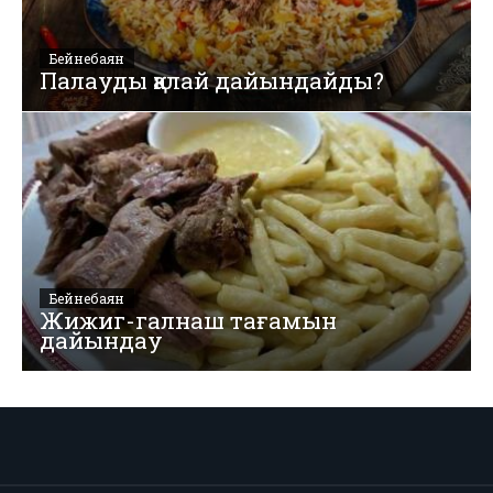
Бейнебаян
Палауды қалай дайындайды?
Бейнебаян
Жижиг-галнаш тағамын
дайындау