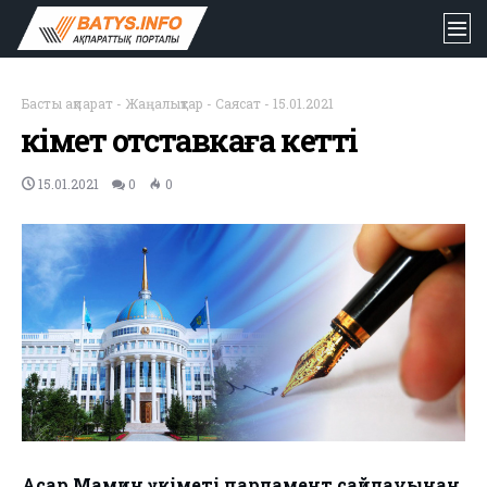
Басты ақпарат
-
Жаңалықтар
-
Саясат
-
15.01.2021
Үкімет отставкаға кетті
15.01.2021
0
0
Асқар Мамин үкіметі парламент сайлауынан