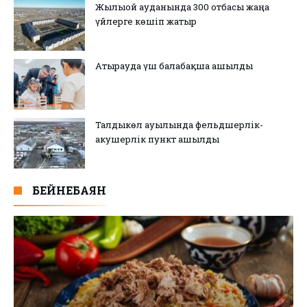
Жылыой ауданында 300 отбасы жаңа
үйлерге көшіп жатыр
Атырауда үш балабақша ашылды
Талдыкөл ауылында фельдшерлік-
акушерлік пункт ашылды
БЕЙНЕБАЯН