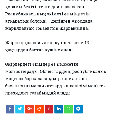
құрамы бекітілгенге дейін Қазақстан
Республикасының үкіметі өз міндетін
атқаратын болсын, – делінген Ақордада
жарияланған Тоқаевтың жарлығында.
Жарлық қол қойылған күнінен, яғни 15
қаңтардан бастап күшіне енеді.
Өңірлердегі әкімдер өз қызметін
жалғастырады. Облыстардың, республикалық
маңызы бар қалалардың және астана
басшысын (мәслихаттардың келісімімен) тек
президент тағайындай алады.