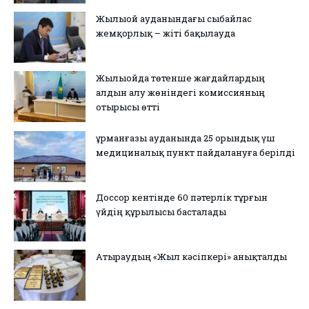
Жылыой ауданындағы сыбайлас
жемқорлық – жіті бақылауда
Жылыойда төтенше жағдайлардың
алдын алу жөніндегі комиссияның
отырысы өтті
Құрманғазы ауданында 25 орындық үш
медициналық пункт пайдалануға берілді
Доссор кентінде 60 пәтерлік тұрғын
үйдің құрылысы басталады
Атыраудың «Жыл кәсіпкері» анықталды