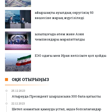
Қайыршақты ауылдық округінің 93
көшесіне жарық жүргізіледі
Қызылқоғада әлем және Азия
чемпиондары марапатталды
ЕЭО одағы мен Иран келісімге қол қойды
ОҚИ ОТЫРЫҢЫЗ
25.12.2023
Атырауда Президент шыршасына 300 бала қатысты
22.12.2023
Шетел азаматын қамауда ұстап, ақша бопсалағандар