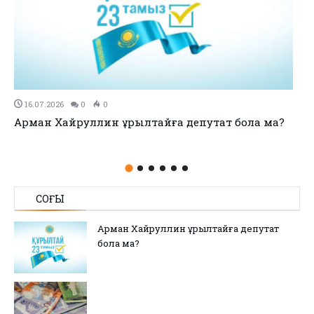
11.07.2026
0
0
no title
СОҢҒЫ
Арман Хайруллин Құрылтайға депутат
бола ма?