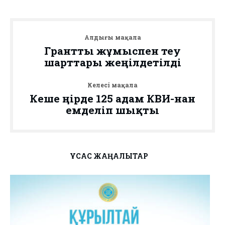
Алдыңғы мақала
Грантты жұмыспен өтеу
шарттары жеңілдетілді
Келесі мақала
Кеше өңірде 125 адам КВИ-нан
емделіп шықты
ҰҚСАС ЖАҢАЛЫҚТАР