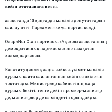
кейін отставкаға кетті.
Қазақстанда 10 қаңтарда мәжіліс депутаттарын
сайлау өтті. Парламентке үш партия келді.
Олар «Nur Otan партиясы, «Ақ жол» Қазақстанның
демократиялық партиясы және «Қазақстан
халық партиясы.
Конституциялық заңға сәйкес, үкімет мәжіліс
құрамы қайта сайланғаннан кейін өз өкілетін
тоқтатады. Министрлер кабинетінің жаңа
құрамы бекітілгенге дейін премьер-министр
де, министрлер де өз міндетін орындайды.
– Қазақстан Республикасы үкіметінің жаңа