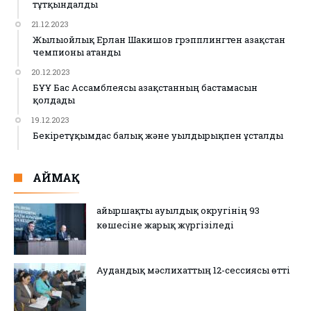
тұтқындалды
21.12.2023
Жылыойлық Ерлан Шакишов грэпплингтен Қазақстан
чемпионы атанды
20.12.2023
БҰҰ Бас Ассамблеясы Қазақстанның бастамасын
қолдады
19.12.2023
Бекіретұқымдас балық және уылдырықпен ұсталды
АЙМАҚ
Қайыршақты ауылдық округінің 93
көшесіне жарық жүргізіледі
Аудандық мәслихаттың 12-сессиясы өтті