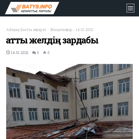
Аймақ
-
Басты ақпарат
-
Жаңалықтар
-
14.01.2021
Қатты желдің зардабы
14.01.2021
0
0