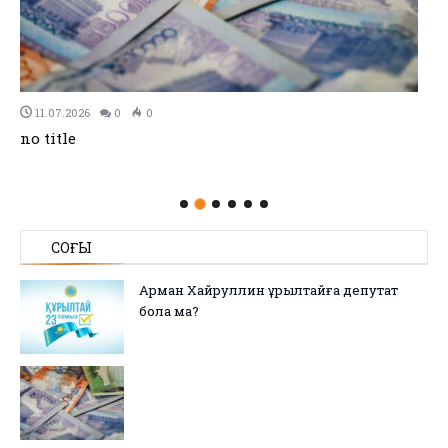
11.07.2026
0
0
no title
СОҢҒЫ
Арман Хайруллин Құрылтайға депутат
бола ма?