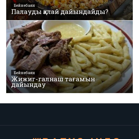
Бейнебаян
Палауды қалай дайындайды?
Бейнебаян
Жижиг-галнаш тағамын
дайындау