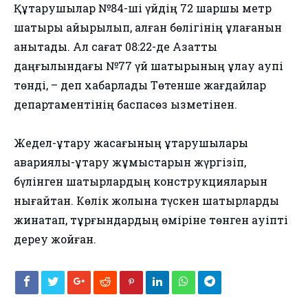
Құтқарушылар №84-ші үйдің 72 шаршы метр
шатыры қайырылып, қалған бөлігінің құлағанын
анықтады. Ал сағат 08:22-де Азаттық
даңғылындағы №77 үй шатырының құлау қаупі
төнді, – деп хабарлады Төтенше жағдайлар
департаментінің баспасөз қызметінен.
Жедел-құтқару жасағының құтқарушылары
авариялық-құтқару жұмыстарын жүргізіп,
бүлінген шатырлардың конструкцияларын
нығайтқан. Көлік жолына түскен шатырларды
жинақтап, тұрғындардың өміріне төнген қауіпті
дереу жойған.