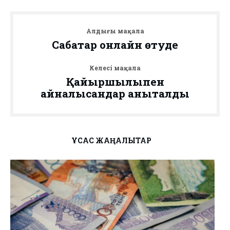
Алдыңғы мақала
Сабақтар онлайн өтуде
Келесі мақала
Қайыршылықпен
айналысқандар анықталды
ҰҚСАС ЖАҢАЛЫҚТАР