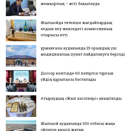
жемқорлық – жіті бақылауда
Жылыойда төтенше жағдайлардың
алдын алу жөніндегі комиссияның
отырысы өтті
Құрманғазы ауданында 25 орындық үш
медициналық пункт пайдалануға берілді
Доссор кентінде 60 пәтерлік тұрғын
үйдің құрылысы басталады
Атыраудың «Жыл кәсіпкері» анықталды
Жылыой ауданында 300 отбасы жаңа
үйлерге көшіп жатыр