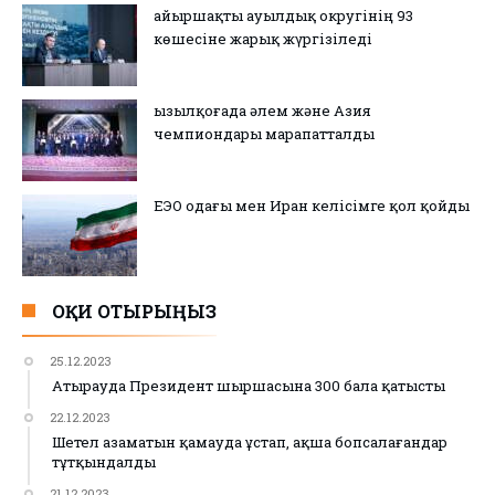
Қайыршақты ауылдық округінің 93
көшесіне жарық жүргізіледі
Қызылқоғада әлем және Азия
чемпиондары марапатталды
ЕЭО одағы мен Иран келісімге қол қойды
ОҚИ ОТЫРЫҢЫЗ
25.12.2023
Атырауда Президент шыршасына 300 бала қатысты
22.12.2023
Шетел азаматын қамауда ұстап, ақша бопсалағандар
тұтқындалды
21.12.2023