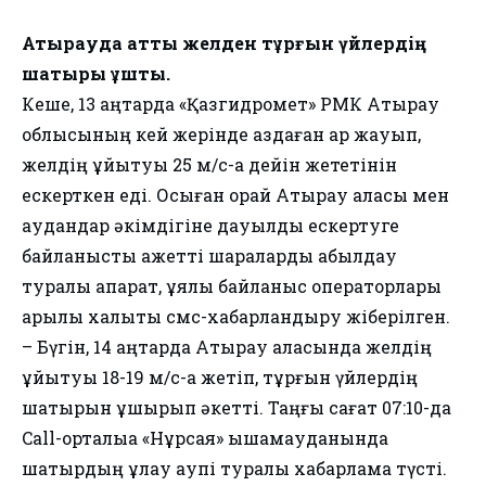
Атырауда қатты желден тұрғын үйлердің
шатыры ұшты.
Кеше, 13 қаңтарда «Қазгидромет» РМК Атырау
облысының кей жерінде аздаған қар жауып,
желдің ұйытқуы 25 м/с-қа дейін жететінін
ескерткен еді. Осыған орай Атырау қаласы мен
аудандар әкімдігіне дауылды ескертуге
байланысты қажетті шараларды қабылдау
туралы ақпарат, ұялы байланыс операторлары
арқылы халықты смс-хабарландыру жіберілген.
– Бүгін, 14 қаңтарда Атырау қаласында желдің
ұйытқуы 18-19 м/с-қа жетіп, тұрғын үйлердің
шатырын ұшырып әкетті. Таңғы сағат 07:10-да
Call-орталыққа «Нұрсая» ықшамауданында
шатырдың құлау қаупі туралы хабарлама түсті.