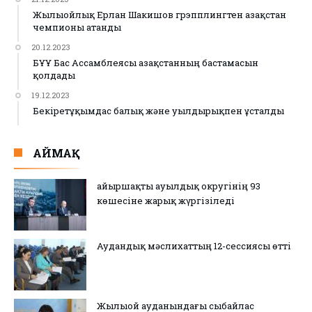
Жылыойлық Ерлан Шакишов грэпплингтен Қазақстан
чемпионы атанды
20.12.2023
БҰҰ Бас Ассамблеясы Қазақстанның бастамасын
қолдады
19.12.2023
Бекіретұқымдас балық және уылдырықпен ұсталды
АЙМАҚ
Қайыршақты ауылдық округінің 93
көшесіне жарық жүргізіледі
Аудандық мәслихаттың 12-сессиясы өтті
Жылыой ауданындағы сыбайлас