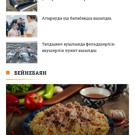
Атырауда үш балабақша ашылды
Талдыкөл ауылында фельдшерлік-
акушерлік пункт ашылды
БЕЙНЕБАЯН