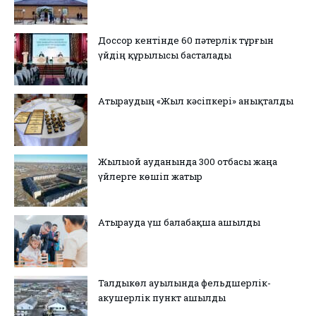
Доссор кентінде 60 пәтерлік тұрғын
үйдің құрылысы басталады
Атыраудың «Жыл кәсіпкері» анықталды
Жылыой ауданында 300 отбасы жаңа
үйлерге көшіп жатыр
Атырауда үш балабақша ашылды
Талдыкөл ауылында фельдшерлік-
акушерлік пункт ашылды