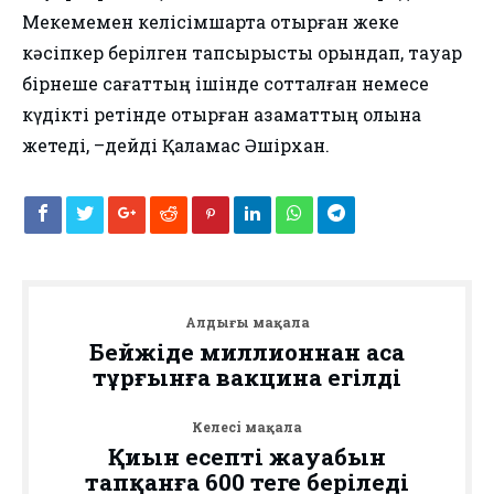
Мекемемен келісімшартқа отырған жеке
кәсіпкер берілген тапсырысты орындап, тауар
бірнеше сағаттың ішінде сотталған немесе
күдікті ретінде отырған азаматтың қолына
жетеді, –дейді Қаламқас Әшірхан.
Алдыңғы мақала
Бейжіңде миллионнан аса
тұрғынға вакцина егілді
Келесі мақала
Қиын есептің жауабын
тапқанға 600 теңге беріледі