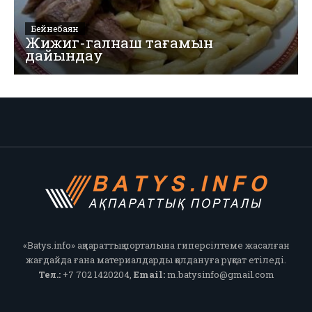
Бейнебаян
Жижиг-галнаш тағамын
дайындау
«Batys.info» ақпараттық порталына гиперсілтеме жасалған
жағдайда ғана материалдарды қолдануға рұқсат етіледі.
Тел.:
+7 702 1420204,
Email:
m.batysinfo@gmail.com