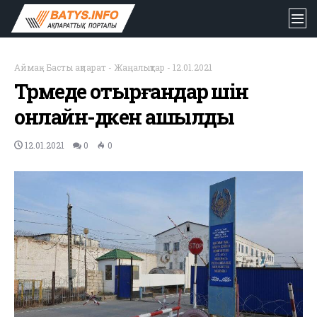
Аймақ
-
Басты ақпарат
-
Жаңалықтар
-
12.01.2021
Түрмеде отырғандар үшін
онлайн-дүкен ашылды
12.01.2021
0
0