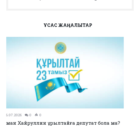
ҰҚСАС ЖАҢАЛЫҚТАР
11.07.2026
0
0
no title