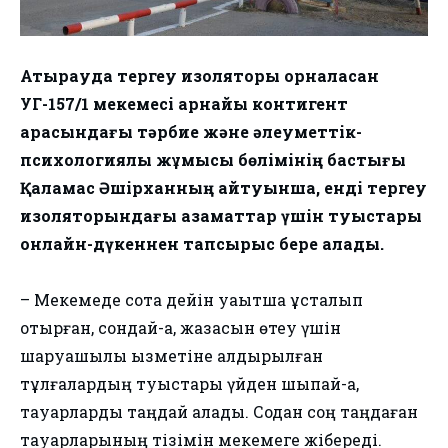
Атырауда тергеу изоляторы орналасқан
УГ-157/1 мекемесі арнайы контигент
арасындағы тәрбие және әлеуметтік-
психологиялық жұмысы бөлімінің бастығы
Қаламқас Әшірханның айтуынша, енді тергеу
изоляторындағы азаматтар үшін туыстары
онлайн-дүкеннен тапсырыс бере алады.
– Мекемеде сотқа дейін уақытша ұсталып
отырған, сондай-ақ, жазасын өтеу үшін
шаруашылық қызметіне қалдырылған
тұлғалардың туыстары үйден шықпай-ақ,
тауарларды таңдай алады. Содан соң таңдаған
тауарларының тізімін мекемеге жібереді.