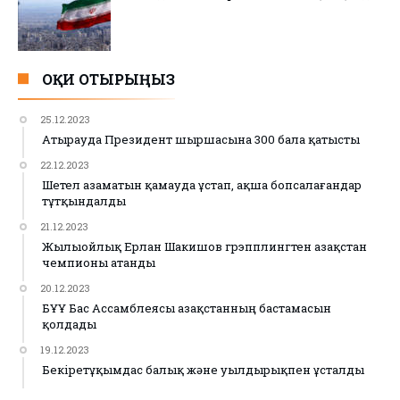
ОҚИ ОТЫРЫҢЫЗ
25.12.2023
Атырауда Президент шыршасына 300 бала қатысты
22.12.2023
Шетел азаматын қамауда ұстап, ақша бопсалағандар
тұтқындалды
21.12.2023
Жылыойлық Ерлан Шакишов грэпплингтен Қазақстан
чемпионы атанды
20.12.2023
БҰҰ Бас Ассамблеясы Қазақстанның бастамасын
қолдады
19.12.2023
Бекіретұқымдас балық және уылдырықпен ұсталды