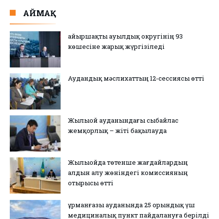
АЙМАҚ
Қайыршақты ауылдық округінің 93
көшесіне жарық жүргізіледі
Аудандық мәслихаттың 12-сессиясы өтті
Жылыой ауданындағы сыбайлас
жемқорлық – жіті бақылауда
Жылыойда төтенше жағдайлардың
алдын алу жөніндегі комиссияның
отырысы өтті
Құрманғазы ауданында 25 орындық үш
медициналық пункт пайдалануға берілді