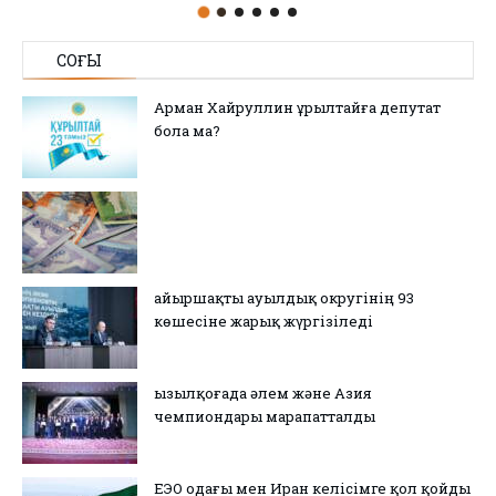
СОҢҒЫ
Арман Хайруллин Құрылтайға депутат
бола ма?
Қайыршақты ауылдық округінің 93
көшесіне жарық жүргізіледі
Қызылқоғада әлем және Азия
чемпиондары марапатталды
ЕЭО одағы мен Иран келісімге қол қойды