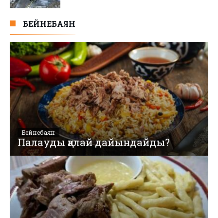
БЕЙНЕБАЯН
Бейнебаян
Палауды қалай дайындайды?