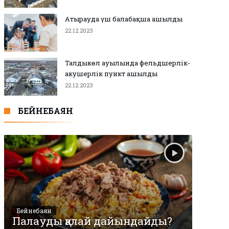
Атырауда үш балабақша ашылды
22.12.2023
Талдыкөл ауылында фельдшерлік-
акушерлік пункт ашылды
22.12.2023
БЕЙНЕБАЯН
Бейнебаян
Палауды қалай дайындайды?