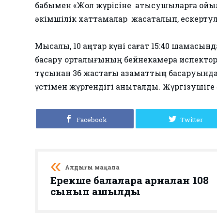
бабымен «Жол жүрісіне қатысушыларға қойы
әкімшілік хаттамалар жасақталып, ескертул
Мысалы, 10 қаңтар күні сағат 15:40 шамасы
басқару орталығының бейнекамера испекто
тұсынан 36 жастағы азаматтың басқаруында
үстімен жүргендігі анықталды. Жүргізушіге 
Facebook
Twitter
Алдыңғы мақала
Ерекше балаларға арналған 108
сынып ашылды