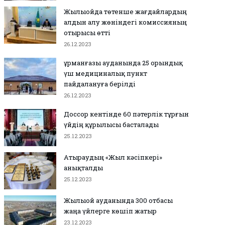
Жылыойда төтенше жағдайлардың
алдын алу жөніндегі комиссияның
отырысы өтті
26.12.2023
Құрманғазы ауданында 25 орындық
үш медициналық пункт
пайдалануға берілді
26.12.2023
Доссор кентінде 60 пәтерлік тұрғын
үйдің құрылысы басталады
25.12.2023
Атыраудың «Жыл кәсіпкері»
анықталды
25.12.2023
Жылыой ауданында 300 отбасы
жаңа үйлерге көшіп жатыр
23.12.2023