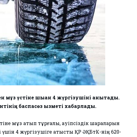
 мұз үстіне шыққан 4 жүргізушіні анықтады.
тінің баспасөз қызметі хабарлады.
іне мұз қатып тұрғалы, қауіпсіздік шараларын
і үшін 4 жүргізушіге қатысты ҚР ӘҚБтК-нің 620-