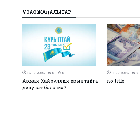
ҰҚСАС ЖАҢАЛЫҚТАР
27.12.2023
0
0
26.12.2023
0
Қызылқоғада әлем және Азия
ЕЭО одағы ме
жарық
чемпиондары марапатталды
қол қойды