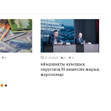
0
26.12.2023
0
0
н Иран келісімге
Аудандық мәслихаттың 12-
сессиясы өтті