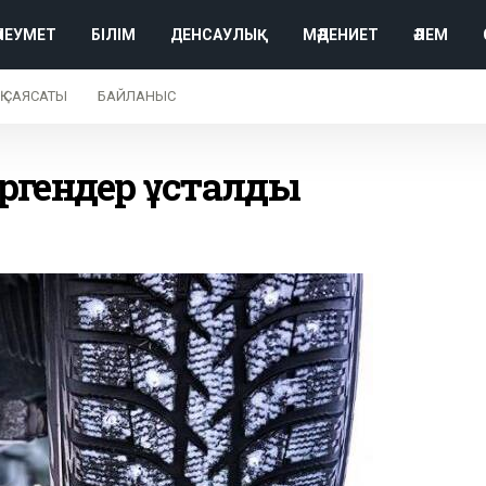
ӘЛЕУМЕТ
БІЛІМ
ДЕНСАУЛЫҚ
МӘДЕНИЕТ
ӘЛЕМ
Қ САЯСАТЫ
БАЙЛАНЫС
жүргендер ұсталды