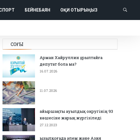
СПОРТ
БЕЙНЕБАЯН
ОҚИ ОТЫРЫҢЫЗ
СОҢҒЫ
Арман Хайруллин Құрылтайға
депутат бола ма?
16.07.2026
11.07.2026
Қайыршақты ауылдық округінің 93
көшесіне жарық жүргізіледі
27.12.2023
Қызылқоғада әлем және Азия