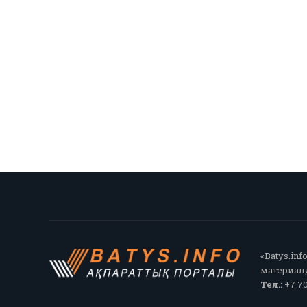
«Batys.in
материалд
Тел.:
+7 70