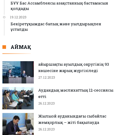
БҰҰ Бас Ассамблеясы Қазақстанның бастамасын
қолдады
19.12.2023
Бекіретұқымдас балық және уылдырықпен
ұсталды
АЙМАҚ
Қайыршақты ауылдық округінің 93
көшесіне жарық жүргізіледі
27.12.2023
Аудандық мәслихаттың 12-сессиясы
өтті
26.12.2023
Жылыой ауданындағы сыбайлас
жемқорлық – жіті бақылауда
26.12.2023