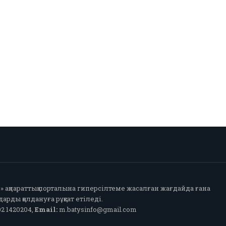
fo» ақпараттық порталына гиперсілтеме жасалған жағдайда ғана
арды қолдануға рұқсат етіледі.
2 1420204,
Email:
m.batysinfo@gmail.com