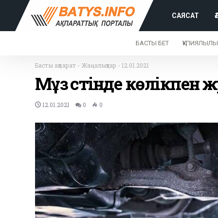
САЯСАТ
БАСТЫ БЕТ
ҚҰПИЯЛЫЛЫ
Басты ақпарат
-
Жаңалықтар
-
12.01.2021
Мұз үстінде көлікпен 
12.01.2021
0
0