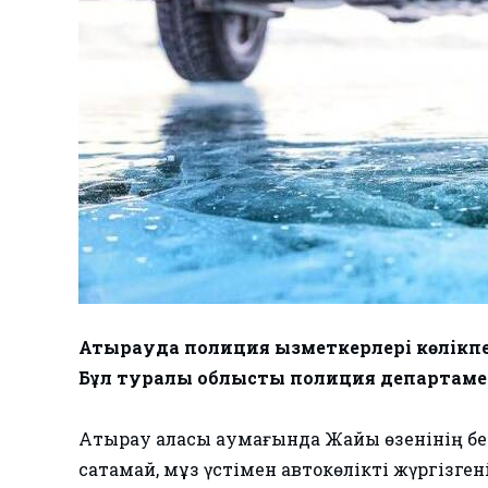
Атырауда полиция қызметкерлері көлікпен
Бұл туралы облыстық полиция департамен
Атырау қаласы аумағында Жайық өзенінің бет
сақтамай, мұз үстімен автокөлікті жүргізген