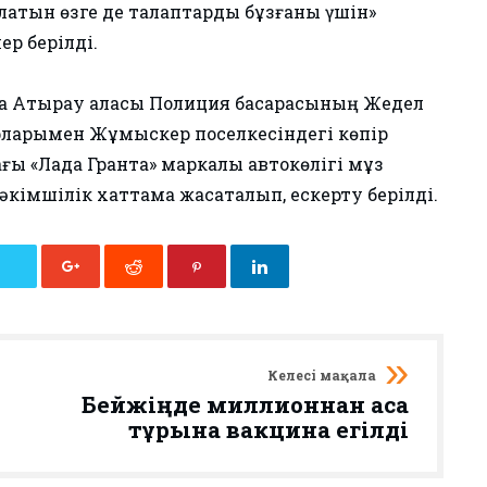
латын өзге де талаптарды бұзғаны үшін»
ер берілді.
нда Атырау қаласы Полиция басқарасының Жедел
рларымен Жұмыскер поселкесіндегі көпір
ғы «Лада Гранта» маркалы автокөлігі мұз
әкімшілік хаттама жасақталып, ескерту берілді.
Келесі мақала
Бейжіңде миллионнан аса
тұрғынға вакцина егілді