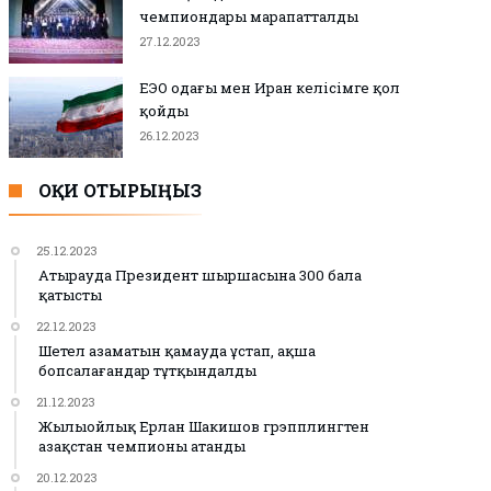
чемпиондары марапатталды
27.12.2023
ЕЭО одағы мен Иран келісімге қол
қойды
26.12.2023
ОҚИ ОТЫРЫҢЫЗ
25.12.2023
Атырауда Президент шыршасына 300 бала
қатысты
22.12.2023
Шетел азаматын қамауда ұстап, ақша
бопсалағандар тұтқындалды
21.12.2023
Жылыойлық Ерлан Шакишов грэпплингтен
Қазақстан чемпионы атанды
20.12.2023