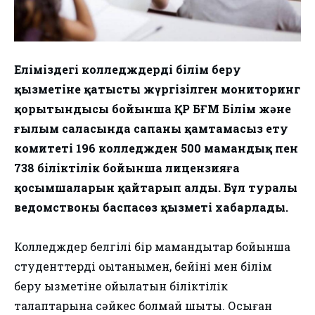
Еліміздегі колледждердің білім беру
қызметіне қатысты жүргізілген мониторинг
қорытындысы бойынша ҚР БҒМ Білім және
ғылым саласында сапаны қамтамасыз ету
комитеті 196 колледжден 500 мамандық пен
738 біліктілік бойынша лицензияға
қосымшаларын қайтарып алды. Бұл туралы
ведомствоның баспасөз қызметі хабарлады.
Колледждер белгілі бір мамандықтар бойынша
студенттерді оқытқанымен, бейіні мен білім
беру қызметіне қойылатын біліктілік
талаптарына сәйкес болмай шықты. Осыған