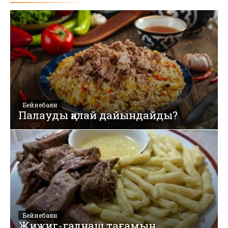
Бейнебаян
Палауды қалай дайындайды?
Бейнебаян
Жижиг-галнаш тағамын