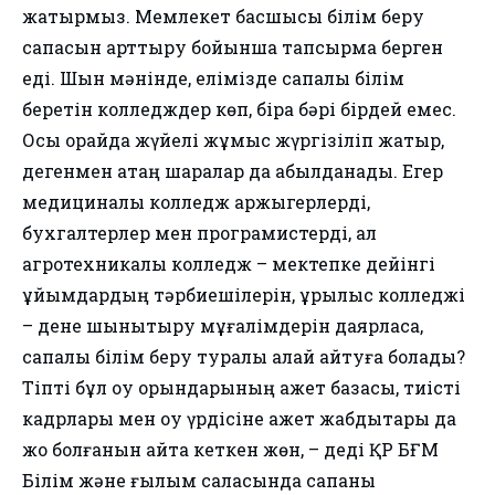
жатырмыз. Мемлекет басшысы білім беру
сапасын арттыру бойынша тапсырма берген
еді. Шын мәнінде, елімізде сапалы білім
беретін колледждер көп, бірақ бәрі бірдей емес.
Осы орайда жүйелі жұмыс жүргізіліп жатыр,
дегенмен қатаң шаралар да қабылданады. Егер
медициналық колледж қаржыгерлерді,
бухгалтерлер мен програмистерді, ал
агротехникалық колледж – мектепке дейінгі
ұйымдардың тәрбиешілерін, құрылыс колледжі
– дене шынықтыру мұғалімдерін даярласа,
сапалы білім беру туралы қалай айтуға болады?
Тіпті бұл оқу орындарының қажет базасы, тиісті
кадрлары мен оқу үрдісіне қажет жабдықтары да
жоқ болғанын айта кеткен жөн, – деді ҚР БҒМ
Білім және ғылым саласында сапаны