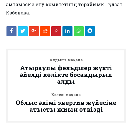
қамтамасыз ету комитетінің төрайымы Гүлзат
Көбенова.
Алдыңғы мақала
Атыраулық фельдшер жүкті
әйелді көлікте босандырып
алды
Келесі мақала
Облыс әкімі энергия жүйесіне
қатысты жиын өткізді