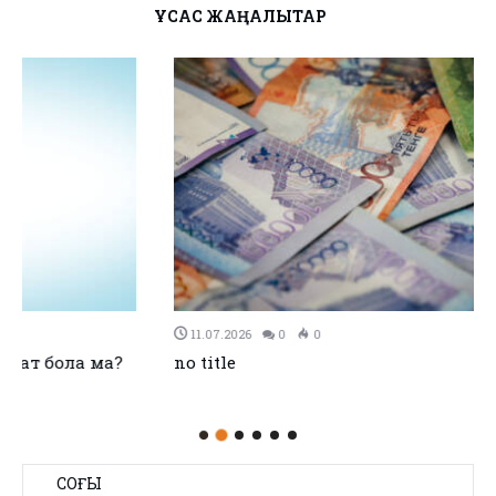
ҰҚСАС ЖАҢАЛЫҚТАР
11.07.2026
0
0
no title
СОҢҒЫ