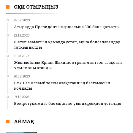
ОҚИ ОТЫРЫҢЫЗ
25.12.2023
Атырауда Президент шыршасына 300 бала қатысты
22.12.2023
Шетел азаматын қамауда ұстап, ақша бопсалағандар
тұтқындалды
21.12.2023
Жылыойлық Ерлан Шакишов грэпплингтен Қазақстан
чемпионы атанды
20.12.2023
БҰҰ Бас Ассамблеясы Қазақстанның бастамасын
қолдады
19.12.2023
Бекіретұқымдас балық және уылдырықпен ұсталды
АЙМАҚ