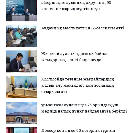
Қайыршақты ауылдық округінің 93
көшесіне жарық жүргізіледі
Аудандық мәслихаттың 12-сессиясы өтті
Жылыой ауданындағы сыбайлас
жемқорлық – жіті бақылауда
Жылыойда төтенше жағдайлардың
алдын алу жөніндегі комиссияның
отырысы өтті
Құрманғазы ауданында 25 орындық үш
медициналық пункт пайдалануға берілді
Доссор кентінде 60 пәтерлік тұрғын