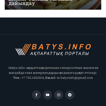
дайындау
«Batys.info» ақпараттық порталына гиперсілтеме жасалған
жағдайда ғана материалдарды қолдануға рұқсат етіледі.
Тел.:
+7 702 1420204,
Email:
m.batysinfo@gmail.com