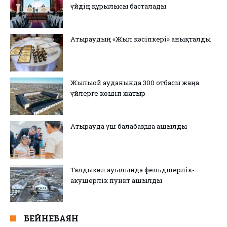
үйдің құрылысы басталады
Атыраудың «Жыл кәсіпкері» анықталды
Жылыой ауданында 300 отбасы жаңа
үйлерге көшіп жатыр
Атырауда үш балабақша ашылды
Талдыкөл ауылында фельдшерлік-
акушерлік пункт ашылды
БЕЙНЕБАЯН