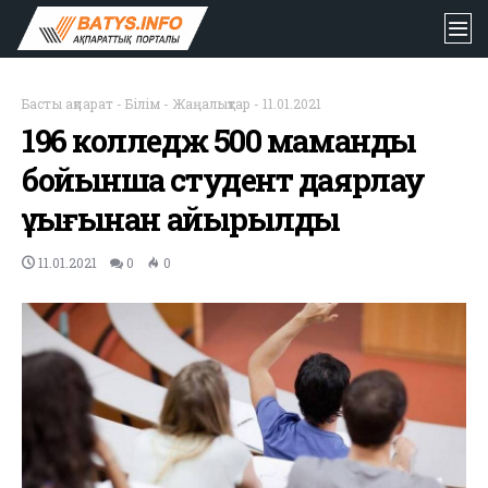
Басты ақпарат
-
Білім
-
Жаңалықтар
-
11.01.2021
196 колледж 500 мамандық
бойынша студент даярлау
құқығынан айырылды
11.01.2021
0
0