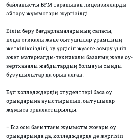
байланысты БҒМ тарапынан лицензияларды
қайтару жұмыстары жүргізілді.
Білім беру бағдарламаларының сапасы,
педагогикалық және оқытушылар құрамының
жеткіліксіздігі, оқу үрдісін жүзеге асыру үшін
қажет материалдық-техникалық базаның және оқу-
зертханалық жабдықтардың болмауы сынды
бұзушылықтар да орын алған.
Бұл колледждердің студенттері басқа оқу
орындарына ауыстырылып, оқытушылар
жұмысқа орналастырылды.
– Біз осы бағыттағы жұмысты жоғары оқу
орындарында да, колледждерде де жүргізіп