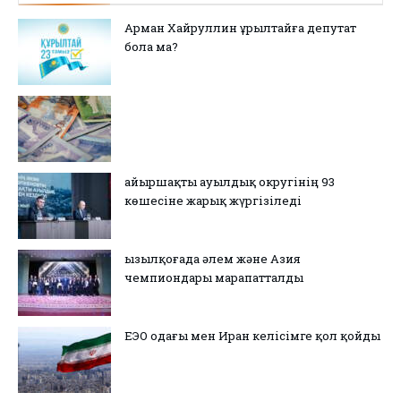
Арман Хайруллин Құрылтайға депутат
бола ма?
Қайыршақты ауылдық округінің 93
көшесіне жарық жүргізіледі
Қызылқоғада әлем және Азия
чемпиондары марапатталды
ЕЭО одағы мен Иран келісімге қол қойды