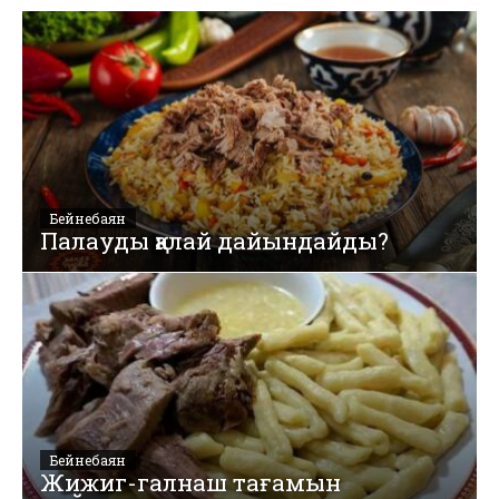
Бейнебаян
Палауды қалай дайындайды?
Бейнебаян
Жижиг-галнаш тағамын