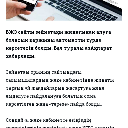
БЖЗҚ сайты зейнетақы жинағынан алуға
болатын қаржыны автоматты түрде
көрсететін болды. Бұл туралы ҚазАқпарат
хабарлады.
Зейнетақы қорының сайтындағы
салымшылардың жеке кабинетінде жинақты
тұрғын үй жағдайларын жақсартуға және
емделуге пайдалануға болатын сома
көрсетілген жаңа «терезе» пайда болды.
Сондай-ақ, жеке кабинетте өзіңіздің
«жеткіліктілік шегіңізді» және ЖТС төлемін