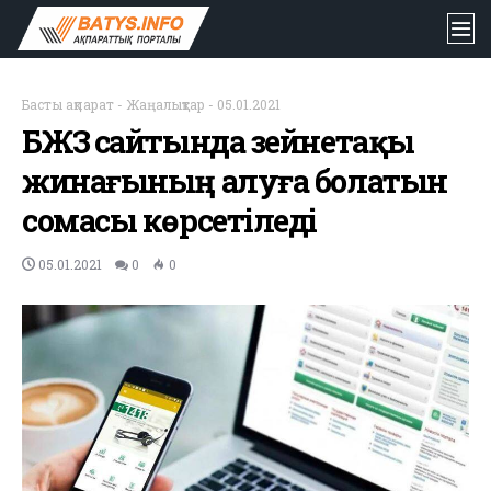
Басты ақпарат
-
Жаңалықтар
-
05.01.2021
БЖЗҚ сайтында зейнетақы
жинағының алуға болатын
сомасы көрсетіледі
05.01.2021
0
0