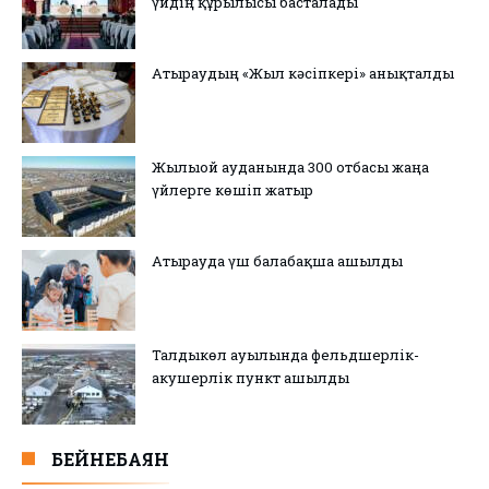
үйдің құрылысы басталады
Атыраудың «Жыл кәсіпкері» анықталды
Жылыой ауданында 300 отбасы жаңа
үйлерге көшіп жатыр
Атырауда үш балабақша ашылды
Талдыкөл ауылында фельдшерлік-
акушерлік пункт ашылды
БЕЙНЕБАЯН