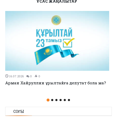
ҰҚСАС ЖАҢАЛЫҚТАР
6.07.2026
0
0
11.
ман Хайруллин Құрылтайға депутат бола ма?
no ti
СОҢҒЫ