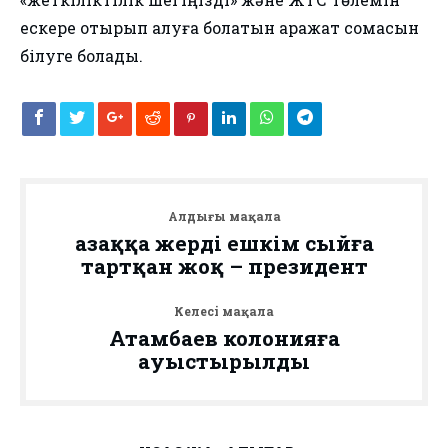
ескере отырып алуға болатын қаражат сомасын
білуге болады.
Алдыңғы мақала
Қазаққа жерді ешкім сыйға
тартқан жоқ – президент
Келесі мақала
Атамбаев колонияға
ауыстырылды