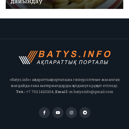
дайындау
«Batys.info» ақпараттық порталына гиперсілтеме жасалған
жағдайда ғана материалдарды қолдануға рұқсат етіледі.
Тел.:
+7 702 1420204,
Email:
m.batysinfo@gmail.com