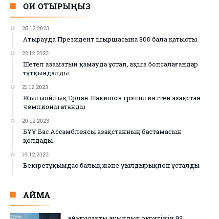
ОҚИ ОТЫРЫҢЫЗ
25.12.2023
Атырауда Президент шыршасына 300 бала қатысты
22.12.2023
Шетел азаматын қамауда ұстап, ақша бопсалағандар
тұтқындалды
21.12.2023
Жылыойлық Ерлан Шакишов грэпплингтен Қазақстан
чемпионы атанды
20.12.2023
БҰҰ Бас Ассамблеясы Қазақстанның бастамасын
қолдады
19.12.2023
Бекіретұқымдас балық және уылдырықпен ұсталды
АЙМАҚ
Қайыршақты ауылдық округінің 93