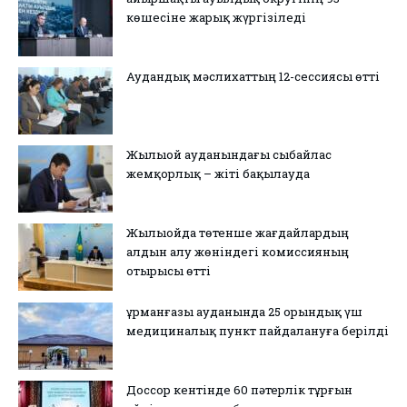
көшесіне жарық жүргізіледі
Аудандық мәслихаттың 12-сессиясы өтті
Жылыой ауданындағы сыбайлас
жемқорлық – жіті бақылауда
Жылыойда төтенше жағдайлардың
алдын алу жөніндегі комиссияның
отырысы өтті
Құрманғазы ауданында 25 орындық үш
медициналық пункт пайдалануға берілді
Доссор кентінде 60 пәтерлік тұрғын