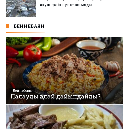
акушерлік пункт ашылды
БЕЙНЕБАЯН
Бейнебаян
Палауды қалай дайындайды?