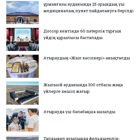
Құрманғазы ауданында 25 орындық үш
медициналық пункт пайдалануға берілді
Доссор кентінде 60 пәтерлік тұрғын
үйдің құрылысы басталады
Атыраудың «Жыл кәсіпкері» анықталды
Жылыой ауданында 300 отбасы жаңа
үйлерге көшіп жатыр
Атырауда үш балабақша ашылды
Талдыкөл ауылында фельдшерлік-