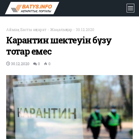
Аймақ
-
Басты ақпарат
-
Жаңалықтар
-
30.12.2020
Карантин шектеуін бұзу
тоқтар емес
30.12.2020
0
0