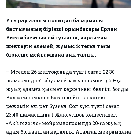
Атырау қалалық полиция басқармасы
бастығының бірінші орынбасары Ерлан
Биғамбаевтың айтуынша, карантин
шектеуін елемей, жұмыс істеген тағы
бірнеше мейрамхана анықталды.
– Мәселен 26 желтоқсанда түнгі сағат 22:30
шамасында «Тофу» мейрамханасының 60-қа
жуық адамға қызмет көрсеткені белгілі болды.
Бұл мейрамхана бұған дейін карантин
режимін екі рет бұзған. Сол күні түнгі сағат
23:40 шамасында І.Жансүгіров көшесіндегі
«Ak’s rezervе» мейрамханасында 20-ға жуық
адам болғаны анықталды. Аталған мейрамхана