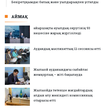
Бекіретұқымдас балық және уылдырықпен ұсталды
АЙМАҚ
Қайыршақты ауылдық округінің 93
көшесіне жарық жүргізіледі
Аудандық мәслихаттың 12-сессиясы өтті
Жылыой ауданындағы сыбайлас
жемқорлық – жіті бақылауда
Жылыойда төтенше жағдайлардың
алдын алу жөніндегі комиссияның
отырысы өтті