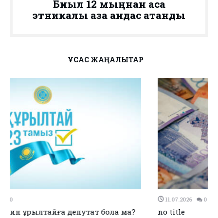
Биыл 12 мыңнан аса
этникалық қазақ қандас атанды
ҰҚСАС ЖАҢАЛЫҚТАР
11.07.2026
0
0
no title