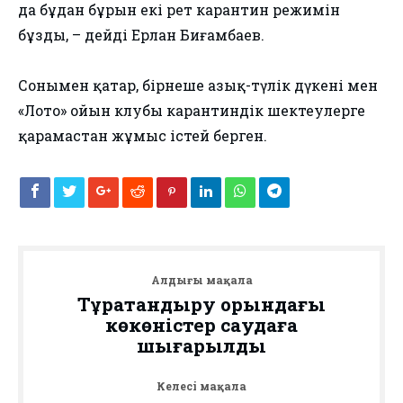
да бұдан бұрын екі рет карантин режимін
бұзды, – дейді Ерлан Биғамбаев.
Сонымен қатар, бірнеше азық-түлік дүкені мен
«Лото» ойын клубы карантиндік шектеулерге
қарамастан жұмыс істей берген.
Алдыңғы мақала
Тұрақтандыру қорындағы
көкөністер саудаға
шығарылды
Келесі мақала