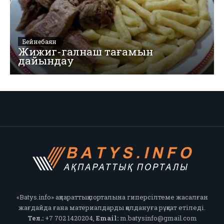
Бейнебаян
Жижиг-галнаш тағамын
дайындау
«Batys.info» ақпараттық порталына гиперсілтеме жасалған
жағдайда ғана материалдарды қолдануға рұқсат етіледі.
Тел.:
+7 702 1420204,
Email:
m.batysinfo@gmail.com