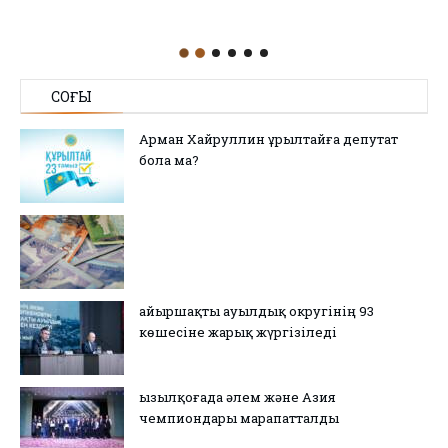
СОҢҒЫ
Арман Хайруллин Құрылтайға депутат
бола ма?
Қайыршақты ауылдық округінің 93
көшесіне жарық жүргізіледі
Қызылқоғада әлем және Азия
чемпиондары марапатталды