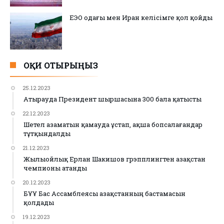
ЕЭО одағы мен Иран келісімге қол қойды
ОҚИ ОТЫРЫҢЫЗ
25.12.2023
Атырауда Президент шыршасына 300 бала қатысты
22.12.2023
Шетел азаматын қамауда ұстап, ақша бопсалағандар
тұтқындалды
21.12.2023
Жылыойлық Ерлан Шакишов грэпплингтен Қазақстан
чемпионы атанды
20.12.2023
БҰҰ Бас Ассамблеясы Қазақстанның бастамасын
қолдады
19.12.2023