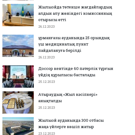
Жылыойда төтенше жағдайлардың
алдын алу жөніндегі комиссияның
отырысы өтті
26.12.2023
Құрманғазы ауданында 25 орындық
үш медициналық пункт
пайдалануға берілді
26.12.2023
Доссор кентінде 60 пәтерлік тұрғын
үйдің құрылысы басталады
25.12.2023
Атыраудың «Жыл кәсіпкері»
анықталды
25.12.2023
Жылыой ауданында 300 отбасы
жаңа үйлерге көшіп жатыр
23.12.2023