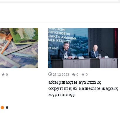
0
26.12.2023
0
0
н Иран келісімге
Аудандық мәслихаттың 12-
сессиясы өтті