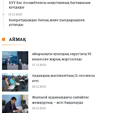
БҰҰ Бас Ассамблеясы Қазақстанның бастамасын
қолдады
19.12.2023
Бекіретұқымдас балық және уылдырықпен
ұсталды
АЙМАҚ
Қайыршақты ауылдық округінің 93
көшесіне жарық жүргізіледі
27.12.2023
Аудандық мәслихаттың 12-сессиясы
өтті
26.12.2023
Жылыой ауданындағы сыбайлас
жемқорлық – жіті бақылауда
26.12.2023