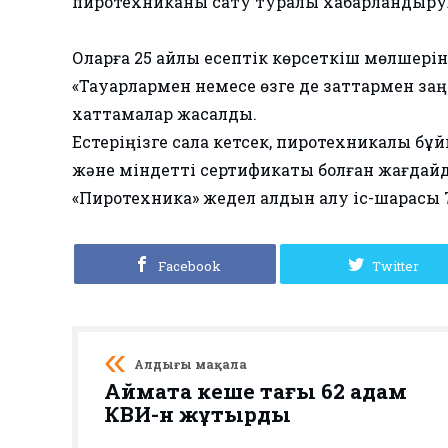
пиротехниканы сату туралы хабарландыру
Оларға 25 айлық есептік көрсеткіш мөлшері
«Тауарлармен немесе өзге де заттармен за
хаттамалар жасалды.
Естеріңізге сала кетсек, пиротехникалық бұ
және міндетті сертификаты болған жағдайда
«Пиротехника» жедел алдын алу іс-шарасы 7
Facebook
Twitter
Алдыңғы мақала
Аймақта кеше тағы 62 адам
КВИ-н жұқтырды