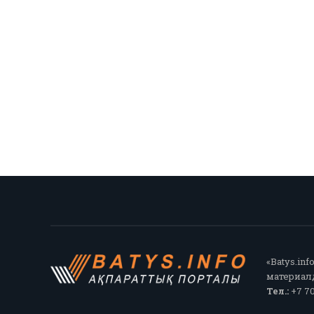
«Batys.in
материалд
Тел.:
+7 70