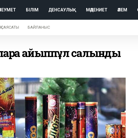
ӘЛЕУМЕТ
БІЛІМ
ДЕНСАУЛЫҚ
МӘДЕНИЕТ
ӘЛЕМ
Қ САЯСАТЫ
БАЙЛАНЫС
арға айыппұл салынды