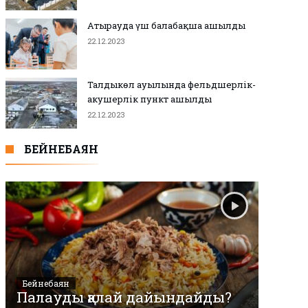
Атырауда үш балабақша ашылды
22.12.2023
Талдыкөл ауылында фельдшерлік-
акушерлік пункт ашылды
22.12.2023
БЕЙНЕБАЯН
Бейнебаян
Палауды қалай дайындайды?