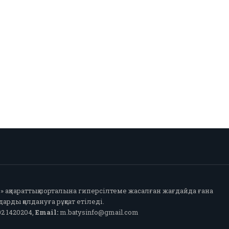
fo» ақпараттық порталына гиперсілтеме жасалған жағдайда ғана
арды қолдануға рұқсат етіледі.
2 1420204,
Email:
m.batysinfo@gmail.com