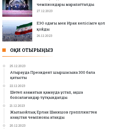
чемпиондары марапатталды
27.12.2023
ЕЭО одағы мен Иран келісімге қол
қойды
26.12.2023
ОҚИ ОТЫРЫҢЫЗ
25.12.2023
Атырауда Президент шыршасына 300 бала
қатысты
22.12.2023
Шетел азаматын қамауда ұстап, ақша
бопсалағандар тұтқындалды
21.12.2023
Жылыойлық Ерлан Шакишов грэпплингтен
Қазақстан чемпионы атанды
20.12.2023