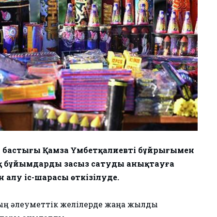
 бастығы Қамза Үмбетқалиевтің бұйрығымен
қ бұйымдарды заңсыз сатуды анықтауға
алу іс-шарасы өткізілуде.
ың әлеуметтік желілерде жаңа жылдық