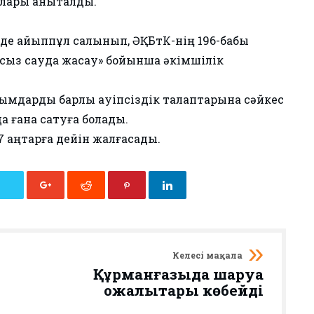
лары анықталды.
нде айыппұл салынып, ӘҚБтК-нің 196-бабы
ңсыз сауда жасау» бойынша әкімшілік
йымдарды барлық қауіпсіздік талаптарына сәйкес
 ғана сатуға болады.
 қаңтарға дейін жалғасады.
Келесі мақала
Құрманғазыда шаруа
қожалықтары көбейді