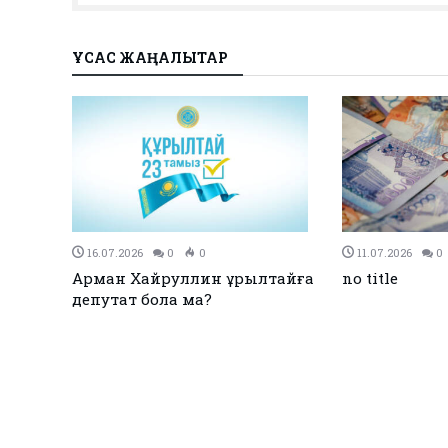
ҰҚСАС ЖАҢАЛЫҚТАР
27.12.2023
0
0
26.12.2023
0
Қызылқоғада әлем және Азия
ЕЭО одағы ме
жарық
чемпиондары марапатталды
қол қойды