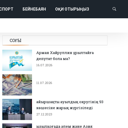
СПОРТ
БЕЙНЕБАЯН
ОҚИ ОТЫРЫҢЫЗ
СОҢҒЫ
Арман Хайруллин Құрылтайға
депутат бола ма?
16.07.2026
11.07.2026
Қайыршақты ауылдық округінің 93
көшесіне жарық жүргізіледі
27.12.2023
Қызылқоғада әлем және Азия