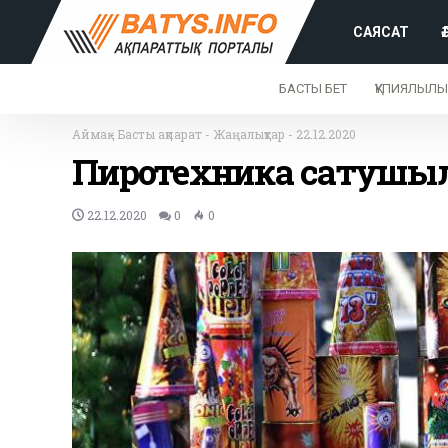
САЯСАТ
БАСТЫ БЕТ
ҚҰПИЯЛЫЛЫ
Аймақ
-
Басты ақпарат
-
Жаңалықтар
-
22.12.2020
Пиротехника сатушыл
22.12.2020
0
0