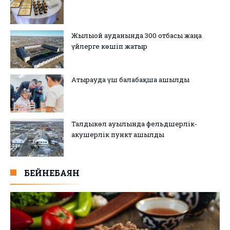
Жылыой ауданында 300 отбасы жаңа
үйлерге көшіп жатыр
Атырауда үш балабақша ашылды
Талдыкөл ауылында фельдшерлік-
акушерлік пункт ашылды
БЕЙНЕБАЯН