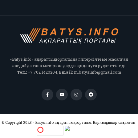
«Batys.info» ақпараттық порталына гиперсілтеме жасалған
жағдайда ғана материалдарды қолдануға рұқсат етіледі.
Тел.:
+7 702 1420204,
Email:
m.batysinfo@gmail.com
© Copyright 2023 - Batys.info ақпараттық порталы. Барлық құқықтар сақталған.