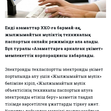
Енді азаматтар ХҚКО-ға бармай-ақ,
жылжымайтын мүліктің техникалық
паспортын онлайн режимінде ала алады.
Бұл туралы «Азаматтарға арналған үкімет»
мемлекеттік корпорациясы хабарлады.
Электрондық техпаспортты электронды үкімет
порталында алу үшін «Жылжымайтын мүлік»
бөліміне кіріп, «Жылжымайтын мүлік
объектісінің техникалық паспортын алуға
электронды өтініш беру» қызметін таңдап
тізімде көрсетілген құжаттарды тіркеу қажет.
Құжатты дайындау мерзімі жылжымайтын