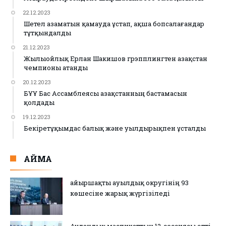
22.12.2023
Шетел азаматын қамауда ұстап, ақша бопсалағандар
тұтқындалды
21.12.2023
Жылыойлық Ерлан Шакишов грэпплингтен Қазақстан
чемпионы атанды
20.12.2023
БҰҰ Бас Ассамблеясы Қазақстанның бастамасын
қолдады
19.12.2023
Бекіретұқымдас балық және уылдырықпен ұсталды
АЙМАҚ
Қайыршақты ауылдық округінің 93
көшесіне жарық жүргізіледі
Аудандық мәслихаттың 12-сессиясы өтті