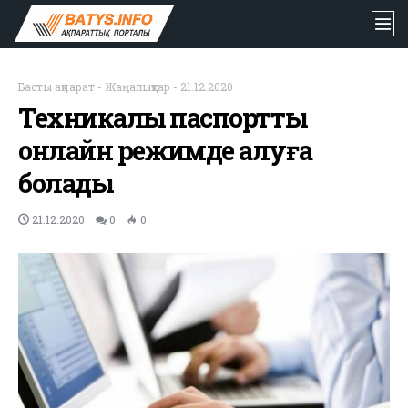
Басты ақпарат
-
Жаңалықтар
-
21.12.2020
Техникалық паспортты
онлайн режимде алуға
болады
21.12.2020
0
0