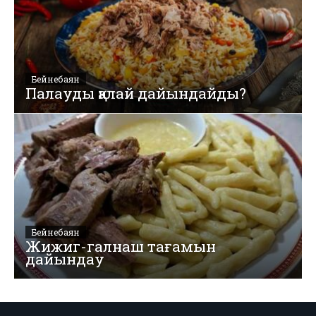
Бейнебаян
Палауды қалай дайындайды?
Бейнебаян
Жижиг-галнаш тағамын
дайындау