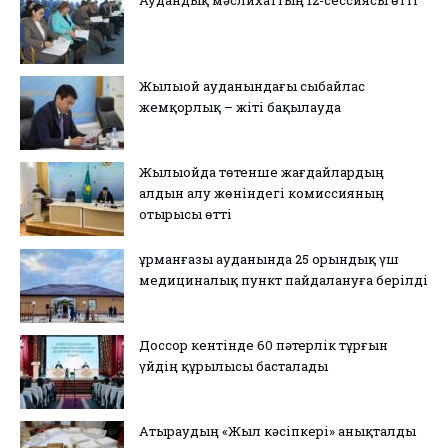
Жылыой ауданындағы сыбайлас
жемқорлық – жіті бақылауда
Жылыойда төтенше жағдайлардың
алдын алу жөніндегі комиссияның
отырысы өтті
Құрманғазы ауданында 25 орындық үш
медициналық пункт пайдалануға берілді
Доссор кентінде 60 пәтерлік тұрғын
үйдің құрылысы басталады
Атыраудың «Жыл кәсіпкері» анықталды