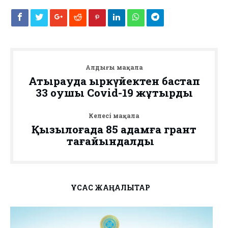
Алдыңғы мақала
Атырауда қыркүйектен бастап
33 оқушы Covid-19 жұқтырды
Келесі мақала
Қызылқоғада 85 адамға грант
тағайындалды⠀
ҰҚСАС ЖАҢАЛЫҚТАР