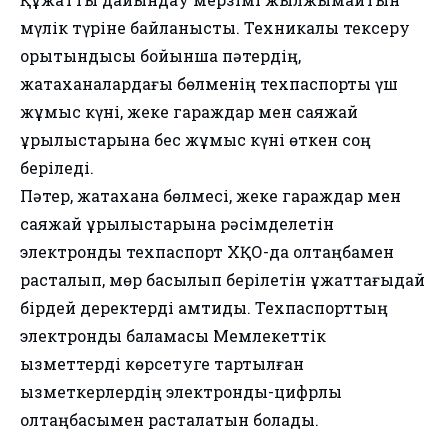
мүлік түріне байланысты. Техникалық тексеру
қорытындысы бойынша пәтердің,
жатақханалардағы бөлменің техпаспорты үш
жұмыс күні, жеке гараждар мен саяжай
құрылыстарына бес жұмыс күні өткен соң
беріледі.
Пәтер, жатақхана бөлмесі, жеке гараждар мен
саяжай құрылыстарына рәсімделетін
электронды техпаспорт ХҚО-да қолтаңбамен
расталып, мөр басылып берілетін құжаттағыдай
бірдей деректерді қамтиды. Техпаспорттың
электронды баламасы Мемлекеттік
қызметтерді көрсетуге тартылған
қызметкерлердің электрондық-цифрлық
қолтаңбасымен расталатын болады.