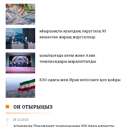
Қайыршақты ауылдық округінің 93
көшесіне жарық жүргізіледі
Қызылқоғада әлем және Азия
чемпиондары марапатталды
ЕЭО одағы мен Иран келісімге қол қойды
ОҚИ ОТЫРЫҢЫЗ
25.12.2023
Атырауда Президент шыршасына 300 бала қатысты