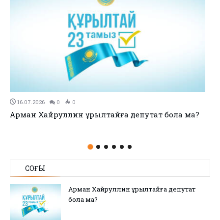
11.07.2026
0
0
no title
СОҢҒЫ
Арман Хайруллин Құрылтайға депутат
бола ма?