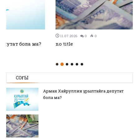
11.07.2026
0
0
no title
СОҢҒЫ
Арман Хайруллин Құрылтайға депутат
бола ма?