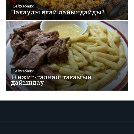
Бейнебаян
Палауды қалай дайындайды?
Бейнебаян
Жижиг-галнаш тағамын
дайындау