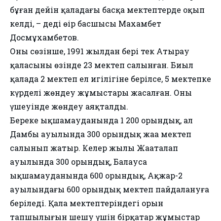
бұған дейін қаладағы басқа мектептерде оқып
келді, – деді өңір басшысы Махамбет
Досмұхамбетов.
Оның сөзінше, 1991 жылдан бері тек Атырау
қаласының өзінде 23 мектеп салынған. Биыл
қалада 2 мектеп ел игілігіне берілсе, 5 мектепке
күрделі жөндеу жұмыстары жасалған. Оның
үшеуінде жөндеу аяқталды.
Береке ықшамауданында 1 200 орындық, ал
Дамбы ауылында 300 орындық жаңа мектеп
салынып жатыр. Келер жылы Жаңаталап
ауылында 300 орындық, Балауса
ықшамауданында 600 орындық, Ақжар-2
ауылындағы 600 орындық мектеп пайдалануға
беріледі. Қала мектептеріндегі орын
тапшылығын шешу үшін бірқатар жұмыстар