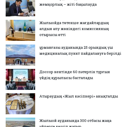
жемқорлық – жіті бақылауда
Жылыойда төтенше жағдайлардың
алдын алу жөніндегі комиссияның
отырысы өтті
Құрманғазы ауданында 25 орындық үш
медициналық пункт пайдалануға берілді
Доссор кентінде 60 пәтерлік тұрғын
үйдің құрылысы басталады
Атыраудың «Жыл кәсіпкері» анықталды
Жылыой ауданында 300 отбасы жаңа
үйлерге көшіп жатыр