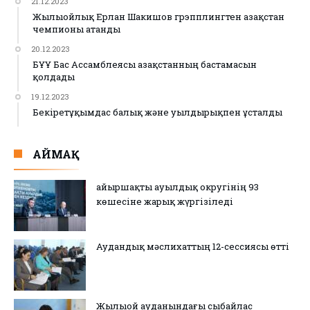
21.12.2023
Жылыойлық Ерлан Шакишов грэпплингтен Қазақстан
чемпионы атанды
20.12.2023
БҰҰ Бас Ассамблеясы Қазақстанның бастамасын
қолдады
19.12.2023
Бекіретұқымдас балық және уылдырықпен ұсталды
АЙМАҚ
Қайыршақты ауылдық округінің 93
көшесіне жарық жүргізіледі
Аудандық мәслихаттың 12-сессиясы өтті
Жылыой ауданындағы сыбайлас