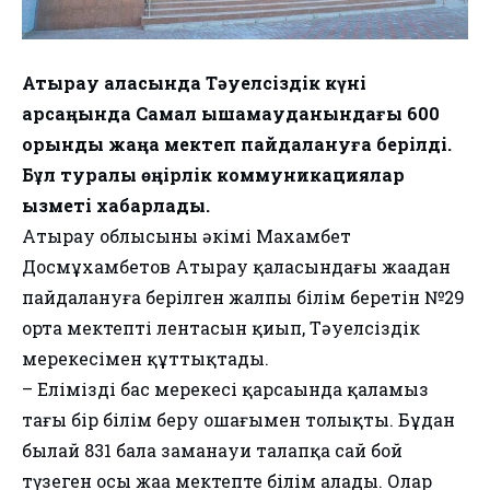
Атырау қаласында Тәуелсіздік күні
қарсаңында Самал ықшамауданындағы 600
орындық жаңа мектеп пайдалануға берілді.
Бұл туралы өңірлік коммуникациялар
қызметі хабарлады.
Атырау облысының әкімі Махамбет
Досмұхамбетов Атырау қаласындағы жаңадан
пайдалануға берілген жалпы білім беретін №29
орта мектептің лентасын қиып, Тәуелсіздік
мерекесімен құттықтады.
– Еліміздің бас мерекесі қарсаңында қаламыз
тағы бір білім беру ошағымен толықты. Бұдан
былай 831 бала заманауи талапқа сай бой
түзеген осы жаңа мектепте білім алады. Олар