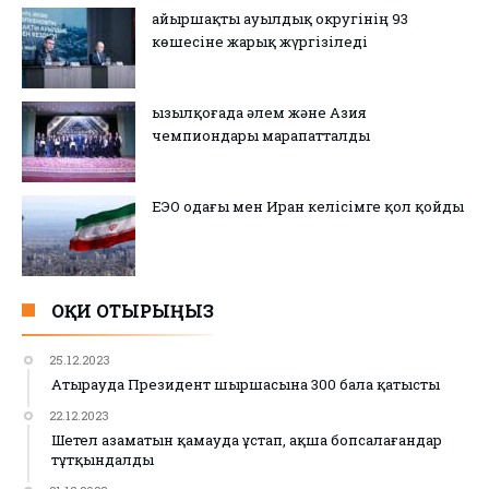
Қайыршақты ауылдық округінің 93
көшесіне жарық жүргізіледі
Қызылқоғада әлем және Азия
чемпиондары марапатталды
ЕЭО одағы мен Иран келісімге қол қойды
ОҚИ ОТЫРЫҢЫЗ
25.12.2023
Атырауда Президент шыршасына 300 бала қатысты
22.12.2023
Шетел азаматын қамауда ұстап, ақша бопсалағандар
тұтқындалды