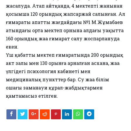
жасалуда. Атап айтқанда, 4 мектептің жанынан
қосымша 120 орындық жапсаржай салынған. Ал
ғимараты апатты жағдайдағы №1 М.Жұмабаев
атындағы орта мектеп орнына алдағы уақытта
160 орындық жаңа ғимарат салу жоспарлануда
екен.
Үш қабатты мектеп ғимаратында 200 орындық
акт залы мен 130 орынға арналған асхана, жаңа
үлгідегі психология кабинеті мен
медициналық пункттер бар. Су жаңа білім
ошағы заманауи құрал-жабдықтармен
қамтамасыз етілген.