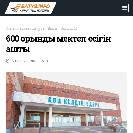
Аймақ
-
Басты ақпарат
-
Білім
-
15.12.2020
600 орындық мектеп есігін
ашты
15.12.2020
0
0