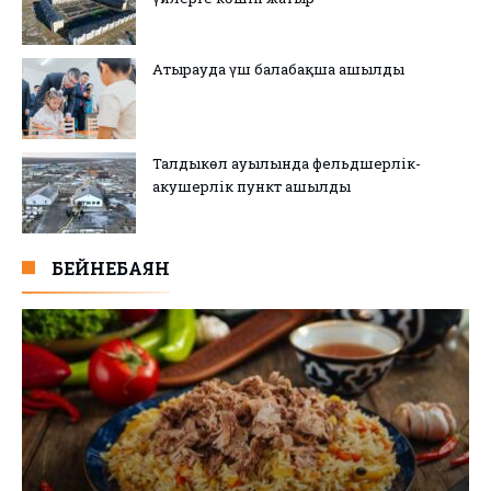
Атырауда үш балабақша ашылды
Талдыкөл ауылында фельдшерлік-
акушерлік пункт ашылды
БЕЙНЕБАЯН