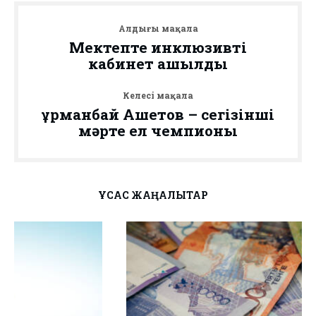
Алдыңғы мақала
Мектепте инклюзивті
кабинет ашылды
Келесі мақала
Құрманбай Ашетов – сегізінші
мәрте ел чемпионы
ҰҚСАС ЖАҢАЛЫҚТАР