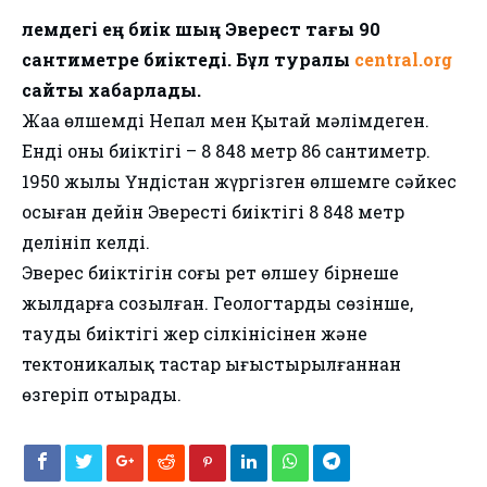
Әлемдегі ең биік шың Эверест тағы 90
сантиметре биіктеді. Бұл туралы
central.org
сайты хабарлады.
Жаңа өлшемді Непал мен Қытай мәлімдеген.
Енді оның биіктігі – 8 848 метр 86 сантиметр.
1950 жылы Үндістан жүргізген өлшемге сәйкес
осыған дейін Эверестің биіктігі 8 848 метр
делініп келді.
Эверес биіктігін соңғы рет өлшеу бірнеше
жылдарға созылған. Геологтардың сөзінше,
таудың биіктігі жер сілкінісінен және
тектоникалық тастар ығыстырылғаннан
өзгеріп отырады.