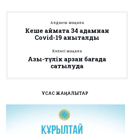
Алдыңғы мақала
Кеше аймақта 34 адамнан
Covid-19 анықталды
Келесі мақала
Азық-түлік арзан бағада
сатылуда
ҰҚСАС ЖАҢАЛЫҚТАР