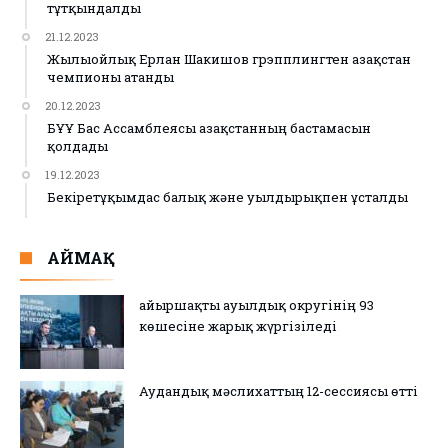
тұтқындалды
21.12.2023
Жылыойлық Ерлан Шакишов грэпплингтен Қазақстан
чемпионы атанды
20.12.2023
БҰҰ Бас Ассамблеясы Қазақстанның бастамасын
қолдады
19.12.2023
Бекіретұқымдас балық және уылдырықпен ұсталды
АЙМАҚ
Қайыршақты ауылдық округінің 93
көшесіне жарық жүргізіледі
Аудандық мәслихаттың 12-сессиясы өтті