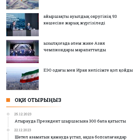
Қайыршақты ауылдық округінің 93
көшесіне жарық жүргізіледі
Қызылқоғада әлем және Азия
чемпиондары марапатталды
ЕЭО одағы мен Иран келісімге қол қойды
ОҚИ ОТЫРЫҢЫЗ
25.12.2023
Атырауда Президент шыршасына 300 бала қатысты
22.12.2023
Шетел азаматын қамауда ұстап, ақша бопсалағандар