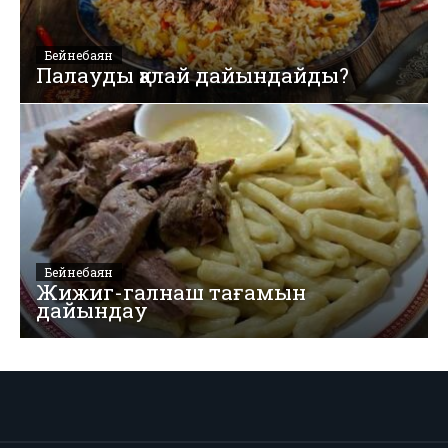
Бейнебаян
Палауды қалай дайындайды?
Бейнебаян
Жижиг-галнаш тағамын
дайындау