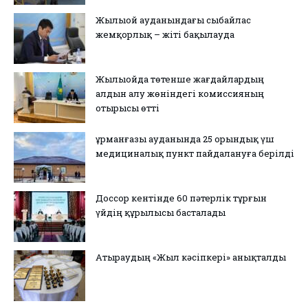
Жылыой ауданындағы сыбайлас
жемқорлық – жіті бақылауда
Жылыойда төтенше жағдайлардың
алдын алу жөніндегі комиссияның
отырысы өтті
Құрманғазы ауданында 25 орындық үш
медициналық пункт пайдалануға берілді
Доссор кентінде 60 пәтерлік тұрғын
үйдің құрылысы басталады
Атыраудың «Жыл кәсіпкері» анықталды