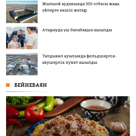
Жылыой ауданында 300 отбасы жаңа
үйлерге көшіп жатыр
Атырауда үш балабақша ашылды
Талдыкөл ауылында фельдшерлік-
акушерлік пункт ашылды
БЕЙНЕБАЯН