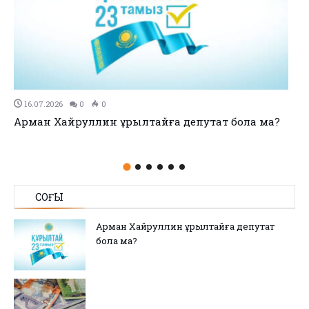
11.07.2026
0
0
no title
СОҢҒЫ
Арман Хайруллин Құрылтайға депутат
бола ма?