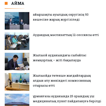
АЙМАҚ
Қайыршақты ауылдық округінің 93
көшесіне жарық жүргізіледі
Аудандық мәслихаттың 12-сессиясы өтті
Жылыой ауданындағы сыбайлас
жемқорлық – жіті бақылауда
Жылыойда төтенше жағдайлардың
алдын алу жөніндегі комиссияның
отырысы өтті
Құрманғазы ауданында 25 орындық үш
медициналық пункт пайдалануға берілді