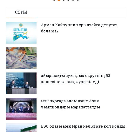
СОҢҒЫ
Арман Хайруллин Құрылтайға депутат
бола ма?
Қайыршақты ауылдық округінің 93
көшесіне жарық жүргізіледі
Қызылқоғада әлем және Азия
чемпиондары марапатталды
ЕЭО одағы мен Иран келісімге қол қойды