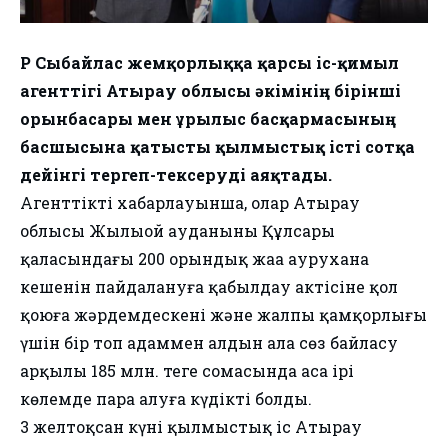
ҚР Сыбайлас жемқорлыққа қарсы іс-қимыл
агенттігі Атырау облысы әкімінің бірінші
орынбасары мен Құрылыс басқармасының
басшысына қатысты қылмыстық істі сотқа
дейінгі тергеп-тексеруді аяқтады.
Агенттіктің хабарлауынша, олар Атырау
облысы Жылыой ауданының Құлсары
қаласындағы 200 орындық жаңа аурухана
кешенін пайдалануға қабылдау актісіне қол
қоюға жәрдемдескені және жалпы қамқорлығы
үшін бір топ адаммен алдын ала сөз байласу
арқылы 185 млн. теңге сомасында аса ірі
көлемде пара алуға күдікті болды.
3 желтоқсан күні қылмыстық іс Атырау