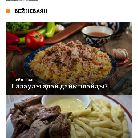
БЕЙНЕБАЯН
Бейнебаян
Палауды қалай дайындайды?