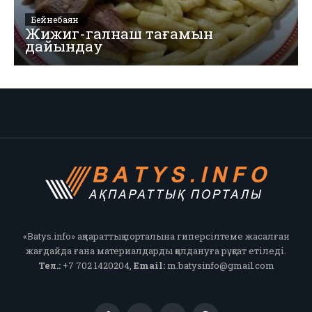
Бейнебаян
Жижиг-галнаш тағамын
дайындау
«Batys.info» ақпараттық порталына гиперсілтеме жасалған
жағдайда ғана материалдарды қолдануға рұқсат етіледі.
Тел.:
+7 702 1420204,
Email:
m.batysinfo@gmail.com