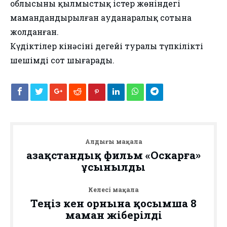
облысының қылмыстық істер жөніндегі
мамандандырылған ауданаралық сотына
жолданған.
Күдіктілер кінәсінің деңгейі туралы түпкілікті
шешімді сот шығарады.
Алдыңғы мақала
Қазақстандық фильм «Оскарға»
ұсынылды
Келесі мақала
Теңіз кен орнына қосымша 8
маман жіберілді