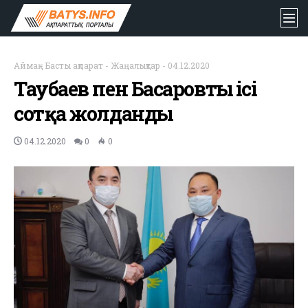
Аймақ
-
Басты ақпарат
-
Жаңалықтар
-
04.12.2020
Таубаев пен Басаровтың ісі
сотқа жолданды
04.12.2020
0
0