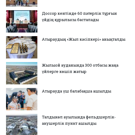
Доссор кентінде 60 пәтерлік тұрғын
үйдің құрылысы басталады
Атыраудың «Жыл кәсіпкері» анықталды
Жылыой ауданында 300 отбасы жаңа
үйлерге көшіп жатыр
Атырауда үш балабақша ашылды
Талдыкөл ауылында фельдшерлік-
акушерлік пункт ашылды