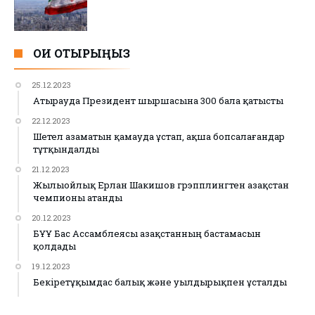
ОҚИ ОТЫРЫҢЫЗ
25.12.2023
Атырауда Президент шыршасына 300 бала қатысты
22.12.2023
Шетел азаматын қамауда ұстап, ақша бопсалағандар
тұтқындалды
21.12.2023
Жылыойлық Ерлан Шакишов грэпплингтен Қазақстан
чемпионы атанды
20.12.2023
БҰҰ Бас Ассамблеясы Қазақстанның бастамасын
қолдады
19.12.2023
Бекіретұқымдас балық және уылдырықпен ұсталды