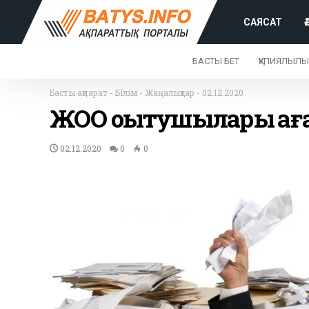
САЯСАТ
БАСТЫ БЕТ
ҚҰПИЯЛЫЛЫ
Басты ақпарат
-
Білім
-
Жаңалықтар
-
02.12.2020
ЖОО оқытушылары қағ
02.12.2020
0
0