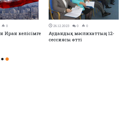
0
26.12.2023
0
0
н Иран келісімге
Аудандық мәслихаттың 12-
сессиясы өтті