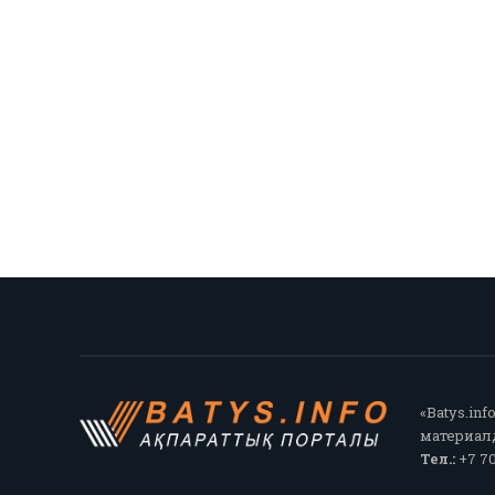
«Batys.in
материалд
Тел.:
+7 70