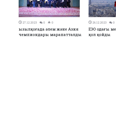
27.12.2023
0
0
26.12.2023
0
Қызылқоғада әлем және Азия
ЕЭО одағы ме
жарық
чемпиондары марапатталды
қол қойды