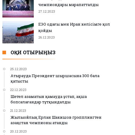
чемпиондары марапатталды
27.12.2023
ЕЭО одағы мен Иран келісімге қол
қойды
26.12.2023
ОҚИ ОТЫРЫҢЫЗ
25.12.2023
Атырауда Президент шыршасына 300 бала
қатысты
22.12.2023
Шетел азаматын қамауда ұстап, ақша
бопсалағандар тұтқындалды
21.12.2023
Жылыойлық Ерлан Шакишов грэпплингтен
Қазақстан чемпионы атанды
20.12.2023