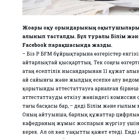
Жоғары оқу орындарының оқытушылары т
алынып тасталды. Бұл туралы Білім жән
Facebook парақшасында жазды.
– Біз ҚР БҒМ бұйрықтарына өзгерістер енг
айтарлықтай қысқарттық. Тек соңғы өзгертк
Қатаң есептілік нысандарынан 11 құжат ал
ай сайынғы және жылдық есепке алу ведом
қорытынды аттестаттауға арналған бірне
аттестаттауды өткізу жөніндегі комиссия
тағы басқасы бар, – деді Білім және ғылым 
Оның айтуынша, барлық құжаттар цифрлық ф
кафедраның жұмыс жоспарын жүргізу үшін
керек. Ал ол көп уақытты қажет етеді. Енд