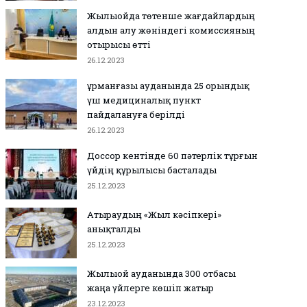
Жылыойда төтенше жағдайлардың
алдын алу жөніндегі комиссияның
отырысы өтті
26.12.2023
Құрманғазы ауданында 25 орындық
үш медициналық пункт
пайдалануға берілді
26.12.2023
Доссор кентінде 60 пәтерлік тұрғын
үйдің құрылысы басталады
25.12.2023
Атыраудың «Жыл кәсіпкері»
анықталды
25.12.2023
Жылыой ауданында 300 отбасы
жаңа үйлерге көшіп жатыр
23.12.2023