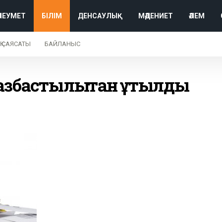
ӘЛЕУМЕТ
БІЛІМ
ДЕНСАУЛЫҚ
МӘДЕНИЕТ
ӘЛЕМ
Қ САЯСАТЫ
БАЙЛАНЫС
азбастылықтан құтылды