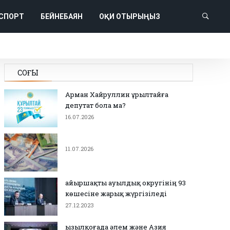
СПОРТ
БЕЙНЕБАЯН
ОҚИ ОТЫРЫҢЫЗ
СОҢҒЫ
Арман Хайруллин Құрылтайға
депутат бола ма?
16.07.2026
11.07.2026
Қайыршақты ауылдық округінің 93
көшесіне жарық жүргізіледі
27.12.2023
Қызылқоғада әлем және Азия