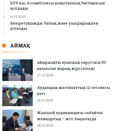
БҰҰ Бас Ассамблеясы Қазақстанның бастамасын
қолдады
19.12.2023
Бекіретұқымдас балық және уылдырықпен
ұсталды
АЙМАҚ
Қайыршақты ауылдық округінің 93
көшесіне жарық жүргізіледі
27.12.2023
Аудандық мәслихаттың 12-сессиясы
өтті
26.12.2023
Жылыой ауданындағы сыбайлас
жемқорлық – жіті бақылауда
26.12.2023