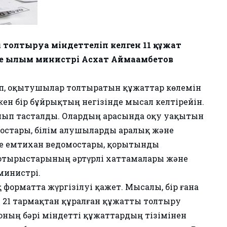
олтыруға міндеттеліп келген 11 құжат
е ғылым министрі Асхат Аймағамбетов
ізіп, оқытушылар толтыратын құжаттар көлемін
ен бір бұйрықтың негізінде мысал келтірейін.
ынып тасталды. Олардың арасында оқу уақытын
остары, білім алушыларды аралық және
ше емтихан ведомостары, қорытынды
 отырыстарының әртүрлі хаттамалары және
министрі.
орматта жүргізілуі қажет. Мысалы, бір ғана
 21 тармақтан құралған құжатты толтыру
і оның бәрі міндетті құжаттардың тізімінен