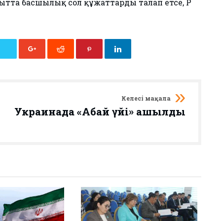
та басшылық сол құжаттарды талап етсе, ҚР
Келесі мақала
Украинада «Абай үйі» ашылды