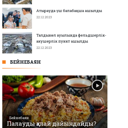
Атырауда үш балабақша ашылды
22.12.2023
Талдыкөл ауылында фельдшерлік-
акушерлік пункт ашылды
22.12.2023
БЕЙНЕБАЯН
Бейнебаян
Палауды қалай дайындайды?