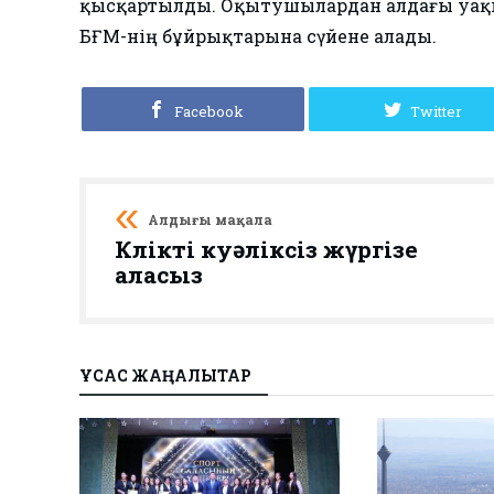
қысқартылды. Оқытушылардан алдағы уақыт
БҒМ-нің бұйрықтарына сүйене алады.
Facebook
Twitter
Алдыңғы мақала
Көлікті куәліксіз жүргізе
аласыз
ҰҚСАС ЖАҢАЛЫҚТАР