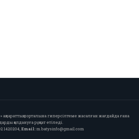
fo» ақпараттық порталына гиперсілтеме жасалған жағдайда ғана
арды қолдануға рұқсат етіледі.
2 1420204,
Email:
m.batysinfo@gmail.com