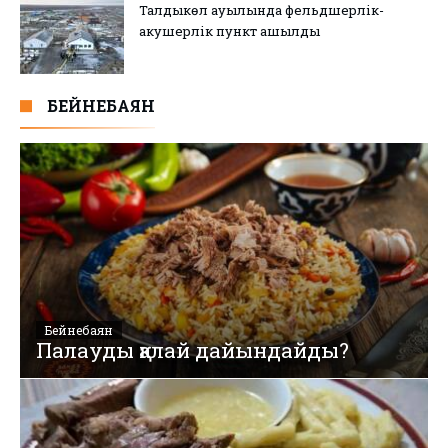
Талдыкөл ауылында фельдшерлік-
акушерлік пункт ашылды
БЕЙНЕБАЯН
Бейнебаян
Палауды қалай дайындайды?