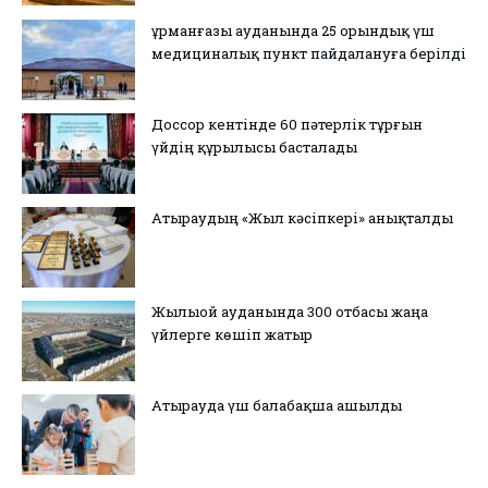
Құрманғазы ауданында 25 орындық үш
медициналық пункт пайдалануға берілді
Доссор кентінде 60 пәтерлік тұрғын
үйдің құрылысы басталады
Атыраудың «Жыл кәсіпкері» анықталды
Жылыой ауданында 300 отбасы жаңа
үйлерге көшіп жатыр
Атырауда үш балабақша ашылды