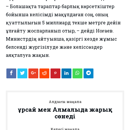
– Болашақта тараптар барлық көрсеткіштер
бойынша келісімді мақұлдаған соң, оның
қуаттылығын 5 миллиард текше метрге дейін
ұлғайту жоспарланып отыр, – дейді Ноғаев.
Министрдің айтуынша, қазіргі кезде жұмыс
белсенді жүргізілуде және келіссөздер
аяқталуға жақын.
Алдыңғы мақала
Құрсай мен Алмалыда жарық
сөнеді
Келесі мақала