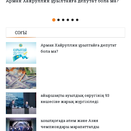
no title
СОҢҒЫ
Арман Хайруллин Құрылтайға депутат
бола ма?
Қайыршақты ауылдық округінің 93
көшесіне жарық жүргізіледі
Қызылқоғада әлем және Азия
чемпиондары марапатталды