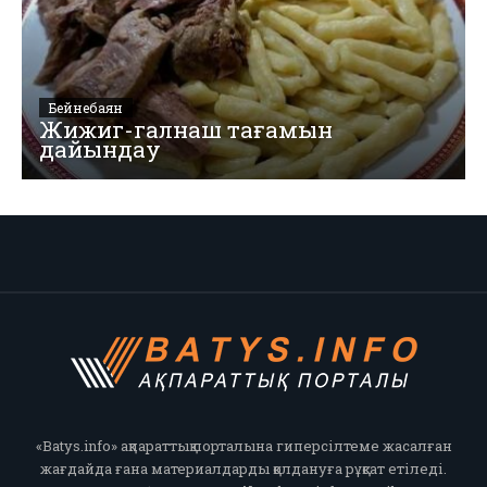
Бейнебаян
Жижиг-галнаш тағамын
дайындау
«Batys.info» ақпараттық порталына гиперсілтеме жасалған
жағдайда ғана материалдарды қолдануға рұқсат етіледі.