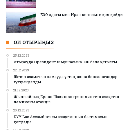
ЕЭО одағы мен Иран келісімге қол қойды
ОҚИ ОТЫРЫҢЫЗ
25.12.2023
Атырауда Президент шыршасына 300 бала қатысты
22.12.2023
Шетел азаматын қамауда ұстап, ақша бопсалағандар
тұтқындалды
21.12.2023
Жылыойлық Ерлан Шакишов грэпплингтен Қазақстан
чемпионы атанды
20.12.2023
БҰҰ Бас Ассамблеясы Қазақстанның бастамасын
қолдады