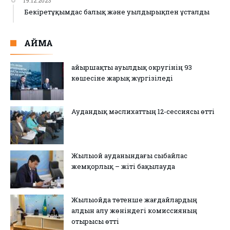
19.12.2023
Бекіретұқымдас балық және уылдырықпен ұсталды
АЙМАҚ
Қайыршақты ауылдық округінің 93
көшесіне жарық жүргізіледі
Аудандық мәслихаттың 12-сессиясы өтті
Жылыой ауданындағы сыбайлас
жемқорлық – жіті бақылауда
Жылыойда төтенше жағдайлардың
алдын алу жөніндегі комиссияның
отырысы өтті