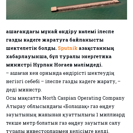
Қашағандағы мұнай өндіру көлемі ілеспе
газды кәдеге жаратуға байланысты
шектелетін болды.
Sputnik
Қазақстанның
хабарлауынша, бұл туралы энергетика
министрі Нұрлан Ноғаев мәлімдеді.
– Қашаған кен орнында өндірісті шектеудің
негізгі себебі – ілеспе газды кәдеге жарату, –
деді министр.
Осы мақсатта North Caspian Operating Company
Атырау облысындағы «Болашақ» газ өңдеу
зауытының жанынан қуаттылығы 1 миллиард
текше метр болатын газ өңдеу зауытын салу
туралы инвесторлармен келісімге келді.