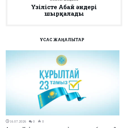
Үзілісте Абай әндері
шырқалады
ҰҚСАС ЖАҢАЛЫҚТАР
11.07.2026
0
0