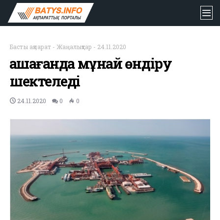
Басты ақпарат
-
Жаңалықтар
-
24.11.2020
Қашағанда мұнай өндіру
шектеледі
24.11.2020
0
0